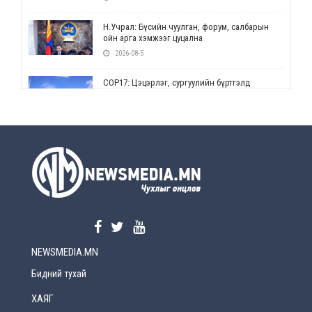
Н.Учрал: Бүсийн чуулган, форум, салбарын
ойн арга хэмжээг цуцална
2026-08-5
СОР17: Цэцэрлэг, сургуулийн бүртгэлд
өөрчлөлт орно
2026-08-5
УЕПГ: Биеэ үнэлэхийг зохион байгуулж, хүн
худалдаалсан хэргүүдийг шүүхэд
шилжүүлжээ
2026-08-5
Өнөөдрийн онч үг
2026-08-5
NEWSMEDIA.MN
Энэ сарын 15-наас эхлэн замын хөдөлгөөнд
өөрчлөлт орно
Бидний тухай
2026-08-4
ХАЯГ
С.Бямбацогт: Иргэд, бизнес эрхлэгчдэд