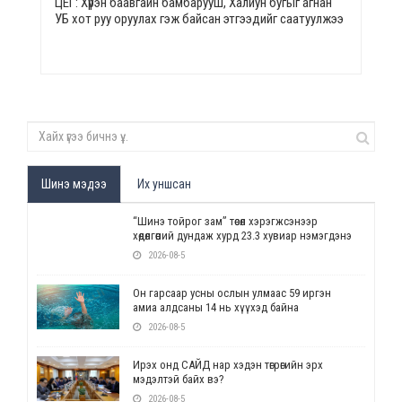
ЦЕГ: Хүрэн баавгайн бамбарууш, Халиун бугыг агнан
УБ хот руу оруулах гэж байсан этгээдийг саатуулжээ
Шинэ мэдээ
Их уншсан
“Шинэ тойрог зам” төсөл хэрэгжсэнээр
хөдөлгөөний дундаж хурд 23.3 хувиар нэмэгдэнэ
2026-08-5
Он гарсаар усны ослын улмаас 59 иргэн
амиа алдсаны 14 нь хүүхэд байна
2026-08-5
Ирэх онд САЙД нар хэдэн төгрөгийн эрх
мэдэлтэй байх вэ?
2026-08-5