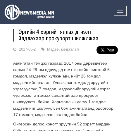
Toggle
naviga
Эрүүгийн 4 хэргийг яллах дүгнэлт
үйлдүүлэхээр прокурорт шилжүүлжээ
2017-05-2
Мэдээ, мэдээлэл
Авлигатай тэмцэх газраас 2017 оны дөрөвдүгээр
сарын 24-28-ны өдрүүдэд гэмт хэргийн шинжтэй 5
гомдол, мэдээлэл хүлээн авч, нийт 26 гомдол
мэдээллийг шалгав. Үүнээс нэг гомдолд эрүүгийн
хэрэг үүсгэж, 7 гомдол, мэдээллийг эрүүгийн хэрэг
үүсгэхээс татгалзах саналтайгаар прокурорт
шилжүүлсэн байна. Харьяаллын дагуу 1 гомдол
мэдээллийг шилжүүлсэн бол ажиллагаанд одоогоор
17 гомдол, мэдээлэл шалгагдаж байна.
Өнгөрсөн долоо хоногт эрүүгийн 52 хэрэгт мөрдөн
байцаалтын ажиллагаа явуулснаас 4 эрүүгийн