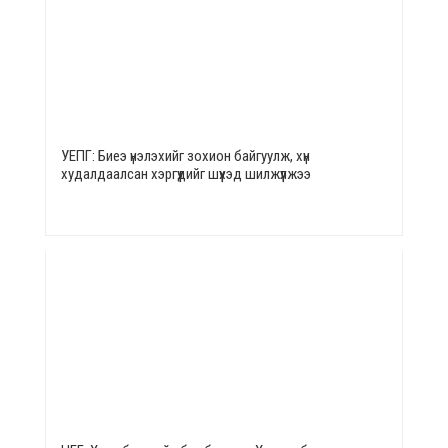
УЕПГ: Биеэ үнэлэхийг зохион байгуулж, хүн
худалдаалсан хэргүүдийг шүүхэд шилжүүлжээ