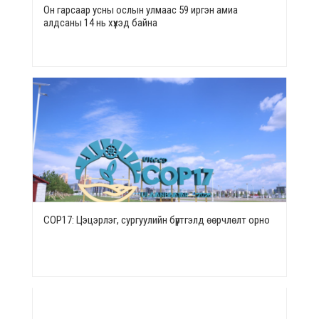
Он гарсаар усны ослын улмаас 59 иргэн амиа
алдсаны 14 нь хүүхэд байна
СОР17: Цэцэрлэг, сургуулийн бүртгэлд өөрчлөлт орно