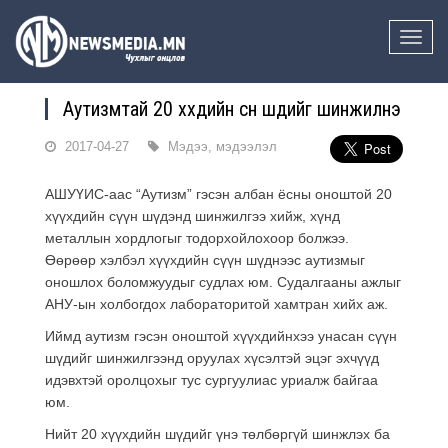
Toggle
naviga
Аутизмтай 20 хүүхдийн сүүн шүдийг шинжилнэ
2017-04-27
Мэдээ, мэдээлэл
АШУҮИС-аас “Аутизм” гэсэн албан ёсны оноштой 20
хүүхдийн сүүн шүдэнд шинжилгээ хийж, хүнд
металлын хордлогыг тодорхойлохоор болжээ.
Өөрөөр хэлбэл хүүхдийн сүүн шүднээс аутизмыг
оношлох боломжуудыг судлах юм. Судалгааны ажлыг
АНУ-ын холбогдох лабораторитой хамтран хийх аж.
Иймд аутизм гэсэн оноштой хүүхдийнхээ унасан сүүн
шүдийг шинжилгээнд оруулах хүсэлтэй эцэг эхчүүд
идэвхтэй оролцохыг тус сургуулиас уриалж байгаа
юм.
Нийт 20 хүүхдийн шүдийг үнэ төлбөргүй шинжлэх ба