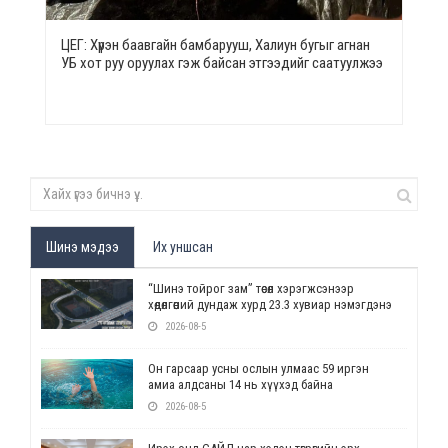
ЦЕГ: Хүрэн баавгайн бамбарууш, Халиун бугыг агнан
УБ хот руу оруулах гэж байсан этгээдийг саатуулжээ
Шинэ мэдээ
Их уншсан
“Шинэ тойрог зам” төсөл хэрэгжсэнээр
хөдөлгөөний дундаж хурд 23.3 хувиар нэмэгдэнэ
2026-08-5
Он гарсаар усны ослын улмаас 59 иргэн
амиа алдсаны 14 нь хүүхэд байна
2026-08-5