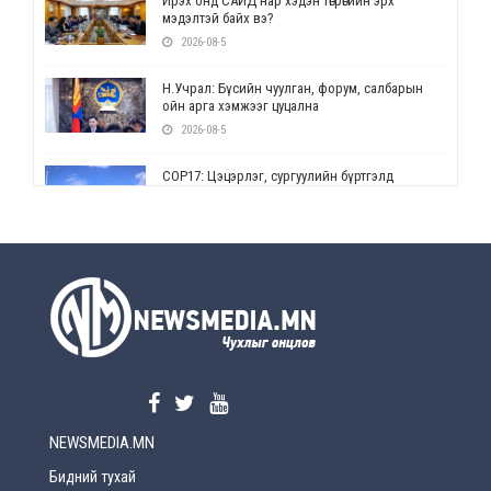
Ирэх онд САЙД нар хэдэн төгрөгийн эрх
мэдэлтэй байх вэ?
2026-08-5
Н.Учрал: Бүсийн чуулган, форум, салбарын
ойн арга хэмжээг цуцална
2026-08-5
СОР17: Цэцэрлэг, сургуулийн бүртгэлд
өөрчлөлт орно
2026-08-5
УЕПГ: Биеэ үнэлэхийг зохион байгуулж, хүн
худалдаалсан хэргүүдийг шүүхэд
шилжүүлжээ
2026-08-5
Өнөөдрийн онч үг
2026-08-5
NEWSMEDIA.MN
Энэ сарын 15-наас эхлэн замын хөдөлгөөнд
өөрчлөлт орно
Бидний тухай
2026-08-4