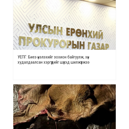
УЕПГ: Биеэ үнэлэхийг зохион байгуулж, хүн
худалдаалсан хэргүүдийг шүүхэд шилжүүлжээ