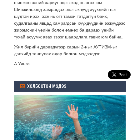
шинжилгээний хариуг эцэг эхэд нь өгөх юм.
Шинжилгээнд хамрагдах эцэг эхчүүд хүүхдийн нэг
шүдтэй ирэх, ээж нь огт тамхи татдаггүй байх,
судалгааны явцад хамрагдсан хүүхдүүдийн ээжүүдээс
жирэмсний үеийн болон өмнөх ба дараах үеийн
тухай асуумж авах зэрэг шаардлага тавих юм байна.
Жил бүрийн дөрөвдүгээр сарын 2-ныг АУТИЗМ-ыг
дэлхийд таниулах өдөр болгон мэдээлдэг.
А.Уянга
ХОЛБООТОЙ МЭДЭЭ