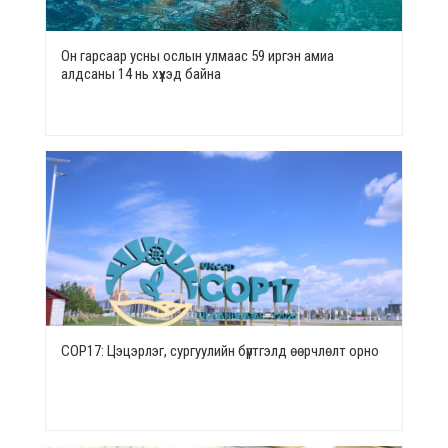
Он гарсаар усны ослын улмаас 59 иргэн амиа
алдсаны 14 нь хүүхэд байна
СОР17: Цэцэрлэг, сургуулийн бүртгэлд өөрчлөлт орно