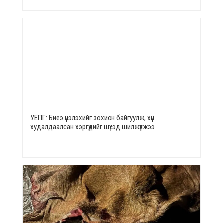
УЕПГ: Биеэ үнэлэхийг зохион байгуулж, хүн
худалдаалсан хэргүүдийг шүүхэд шилжүүлжээ