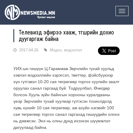
Toggle
naviga
Телевизүүд эфирээ хааж, түгшүүрийн дохио
дуугаргаж байна
2017-04-26
Мэдээ, мэдээлэл
УИХ-ын гишүүн Ц.Гарамжав Зөрчлийн тухай хуульд
хэвлэл мэдээллийн хэрэгсэл, твиттер, фэйсбүүкээр
хүн гүтгэвэл 10-20 сая төгрөгөөр торгох хуулийн заалт
оруулах санал гаргаад буй
. Тодруулбал, Өчигдөр
болсон Хууль зүйн байнгын хорооны хуралдааны
үеэр Зөрчлийн тухай хуулиар гүтгэсэн тохиолдолд
хувь хүнийг 10 сая төгрөгөөр,
аж ахуйн нэгжийг 100
сая төгрөгөөр торгох санал гаргахад гишүүдийн олонх
нь дэмжсэн.
Энэ нь олны дунд ихээхэн шүүмжлэл
дагуулаад байна.