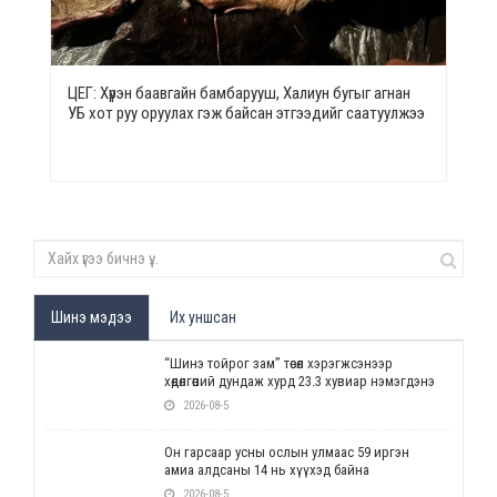
ЦЕГ: Хүрэн баавгайн бамбарууш, Халиун бугыг агнан
УБ хот руу оруулах гэж байсан этгээдийг саатуулжээ
Шинэ мэдээ
Их уншсан
“Шинэ тойрог зам” төсөл хэрэгжсэнээр
хөдөлгөөний дундаж хурд 23.3 хувиар нэмэгдэнэ
2026-08-5
Он гарсаар усны ослын улмаас 59 иргэн
амиа алдсаны 14 нь хүүхэд байна
2026-08-5