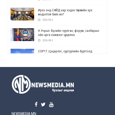
Ирэх онд САЙД нар хэдэн төгрөгийн эрх
мэдэлтэй байх вэ?
2026-08-5
Н.Учрал: Бүсийн чуулган, форум, салбарын
ойн арга хэмжээг цуцална
2026-08-5
СОР17: Цэцэрлэг, сургуулийн бүртгэлд
өөрчлөлт орно
2026-08-5
УЕПГ: Биеэ үнэлэхийг зохион байгуулж, хүн
худалдаалсан хэргүүдийг шүүхэд
шилжүүлжээ
2026-08-5
Өнөөдрийн онч үг
2026-08-5
NEWSMEDIA.MN
Энэ сарын 15-наас эхлэн замын хөдөлгөөнд