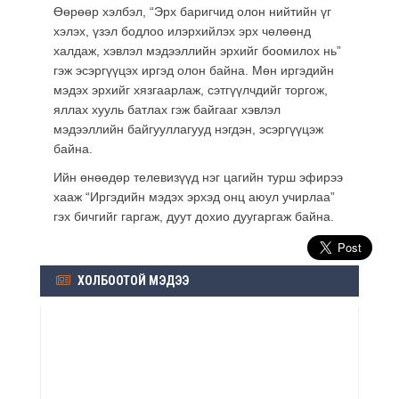
Өөрөөр хэлбэл, “Эрх баригчид олон нийтийн үг
хэлэх, үзэл бодлоо илэрхийлэх эрх чөлөөнд
халдаж, хэвлэл мэдээллийн эрхийг боомилох нь”
гэж эсэргүүцэх иргэд олон байна. Мөн
иргэдийн
мэдэх эрхийг хязгаарлаж, сэтгүүлчдийг торгож,
яллах хууль батлах гэж байгааг хэвлэл
мэдээллийн байгууллагууд нэгдэн, эсэргүүцэж
байна.
Ийн өнөөдөр телевизүүд нэг цагийн турш эфирээ
хааж “Иргэдийн мэдэх эрхэд онц аюул учирлаа”
гэх бичгийг гаргаж, дуут дохио дуугаргаж байна.
ХОЛБООТОЙ МЭДЭЭ