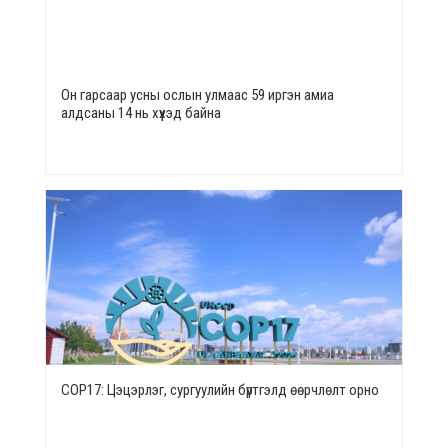
Он гарсаар усны ослын улмаас 59 иргэн амиа
алдсаны 14 нь хүүхэд байна
СОР17: Цэцэрлэг, сургуулийн бүртгэлд өөрчлөлт орно