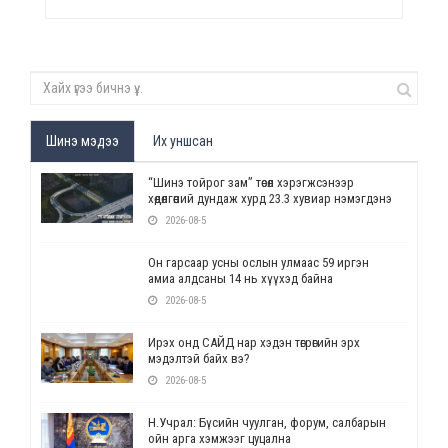
Шинэ мэдээ
Их уншсан
“Шинэ тойрог зам” төсөл хэрэгжсэнээр
хөдөлгөөний дундаж хурд 23.3 хувиар нэмэгдэнэ
2026-08-5
Он гарсаар усны ослын улмаас 59 иргэн
амиа алдсаны 14 нь хүүхэд байна
2026-08-5
Ирэх онд САЙД нар хэдэн төгрөгийн эрх
мэдэлтэй байх вэ?
2026-08-5
Н.Учрал: Бүсийн чуулган, форум, салбарын
ойн арга хэмжээг цуцална