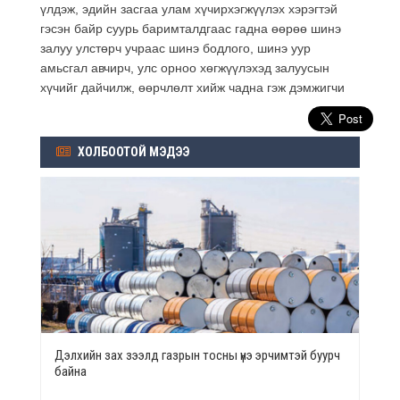
үлдэж, эдийн засгаа улам хүчирхэгжүүлэх хэрэгтэй
гэсэн байр суурь баримталдгаас гадна өөрөө шинэ
залуу улстөрч учраас шинэ бодлого, шинэ уур
амьсгал авчирч, улс орноо хөгжүүлэхэд залуусын
хүчийг дайчилж, өөрчлөлт хийж чадна гэж дэмжигчи
ХОЛБООТОЙ МЭДЭЭ
Дэлхийн зах зээлд газрын тосны үнэ эрчимтэй буурч
байна