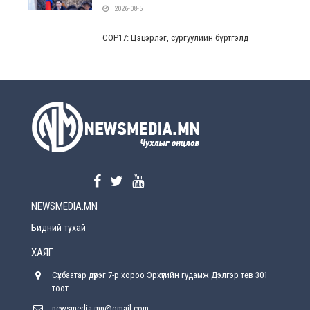
2026-08-5
СОР17: Цэцэрлэг, сургуулийн бүртгэлд
өөрчлөлт орно
2026-08-5
УЕПГ: Биеэ үнэлэхийг зохион байгуулж, хүн
худалдаалсан хэргүүдийг шүүхэд
шилжүүлжээ
2026-08-5
Өнөөдрийн онч үг
2026-08-5
NEWSMEDIA.MN
Энэ сарын 15-наас эхлэн замын хөдөлгөөнд
өөрчлөлт орно
Бидний тухай
2026-08-4
ХАЯГ
С.Бямбацогт: Иргэд, бизнес эрхлэгчдэд
Сүхбаатар дүүрэг 7-р хороо Эрхүүгийн гудамж Дэлгэр төв 301
хүрсэн өгөөжөөрөө ажлаа үнэлж, хэрэгжилтээ
тайлагнадаг байх ёстой
тоот
2026-08-4
newsmedia.mn@gmail.com