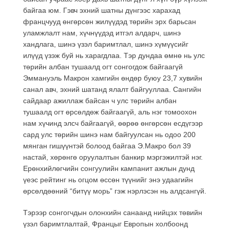
байгаа юм. Гэвч эхний шатны дүнгээс харахад
францчууд өнгөрсөн жилүүдэд төрийн эрх барьсан
уламжлалт нам, хүчнүүдэд итгэл алдарч, шинэ
хандлага, шинэ үзэл баримтлал, шинэ хүмүүсийг
илүүд үзэж буй нь харагдлаа. Тэр дундаа өмнө нь улс
төрийн албан тушаалд огт сонгогдож байгаагүй
Эммануэль Макрон хамгийн өндөр буюу 23,7 хувийн
санал авч, эхний шатанд ялалт байгууллаа. Сангийн
сайдаар ажиллаж байсан ч улс төрийн албан
тушаалд огт өрсөлдөж байгаагүй, аль нэг томоохон
нам хүчинд элсч байгаагүй, өөрөө өнгөрсөн есдүгээр
сард улс төрийн шинэ нам байгуулсан нь одоо 200
мянган гишүүнтэй болоод байгаа Э.Макро бол 39
настай, хөрөнгө оруулалтын банкир мэргэжилтэй нэг.
Ерөнхийлөгчийн сонгуулийн кампанит ажлын дунд
үеэс рейтинг нь огцом өссөн түүнийг энэ удаагийн
өрсөлдөөний “битүү морь” гэж нэрлэсэн нь алдсангүй.
Тэрээр сонгогчдын олонхийн санаанд нийцэх төвийн
үзэл баримтлалтай, Францыг Европын холбоонд