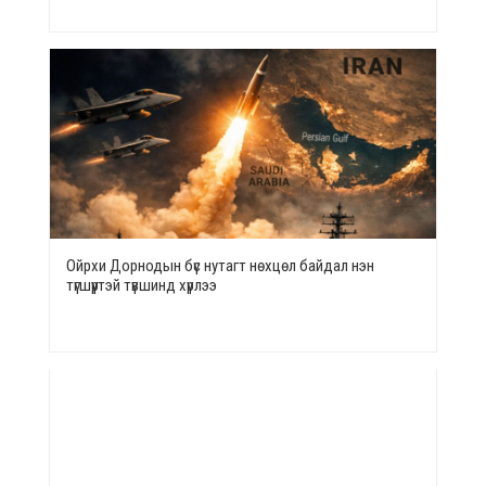
Ойрхи Дорнодын бүс нутагт нөхцөл байдал нэн
түгшүүртэй түвшинд хүрлээ