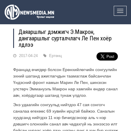
Toggle
naviga
Даяаршлыг дэмжигч Э.Макрон,
дангааршлыг сурталчлагч Ле Пен хоёр
үлдлээ
2017-04-24
Ертөнц
Францад өчигдөр болсон Ерөнхийлөгчийн сонгуулийн
эхний шатанд ажиглагчдын таамаглаж байсанчлан
Үндэсний фронт намын Марин Ле Пен, шинэхэн
улстөрч Эммануэль Макрон нар хамгийн өндөр санал
авч, хоёрдугаар шатанд тунаж үлдлээ.
Энэ удаагийн сонгуульд нийтдээ 47 сая сонгогч
саналаа өгөхөөс 69 хувийн ирцтэй байжээ. Саналын
хуудсанд нийтдээ 11 нэр бичигдсэнээр аль ч нэр
дэвшигч олонхийн санал авч чадахгүй нь эхнээсээ илт
байсан учраас хоёр дахь шатны дүнг л хүн бүр хүлээж