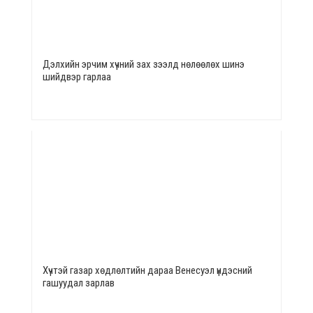
Дэлхийн эрчим хүчний зах зээлд нөлөөлөх шинэ
шийдвэр гарлаа
Хүчтэй газар хөдлөлтийн дараа Венесуэл үндэсний
гашуудал зарлав