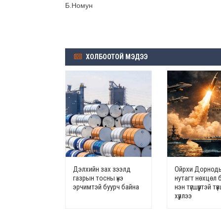
Б.Номун
ХОЛБООТОЙ МЭДЭЭ
Дэлхийн зах зээлд
Ойрхи Дорноды
газрын тосны үнэ
нутагт нөхцөл 
эрчимтэй буурч байна
нэн түгшүүртэй т
хүрлээ