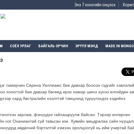
Энэ 7 хоногийн онцлох
Хоригг
ЭМ
СОЁЛ УРЛАГ
БАЙГАЛЬ ОРЧИН
ЭРҮҮЛ МЭНД
MADE IN MONGO
ээ
дэг тамирчин Серена Уиллиамс бие давхар болсон гэдгийг хэвлэли
лоо хоногтой бие давхар бөгөөд ирэх намар шинэ хүнээ өлгийдөн а
үгээр сард Австралийн нээлттэй тэмцээнд түрүүлэхдээ хэдийнэ
 гэнэтхэн зарлаж, фэнүүдээ гайхашруулж байсан. Тэрээр өнгөрсөн
ийн нэг Оханиантай сүй тавьсан юм. Хувийн амьдралаа сайн нууцал
энүүдэд өвдөгний бэртэлтэй хэмээн оролцоогүй нь ийм учиртай ба