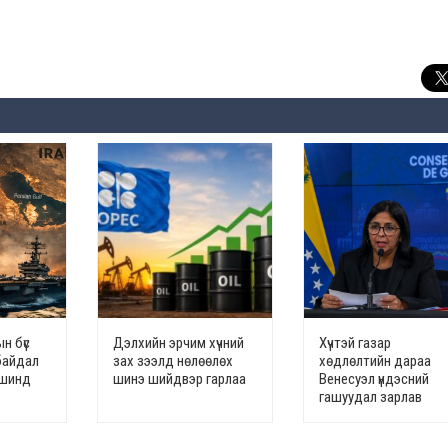
н бүс
Дэлхийн эрчим хүчний
Хүчтэй газар
байдал
зах зээлд нөлөөлөх
хөдлөлтийн дараа
үвшинд
шинэ шийдвэр гарлаа
Венесуэл үндэсний
гашуудал зарлав