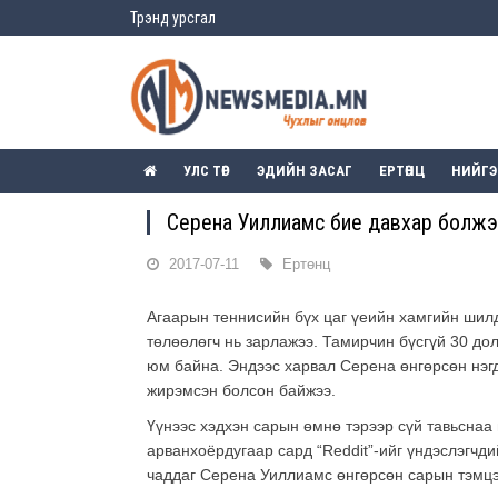
Трэнд урсгал
УЛС ТӨР
ЭДИЙН ЗАСАГ
ЕРТӨНЦ
НИЙГ
Серена Уиллиамс бие давхар болж
2017-07-11
Ертөнц
Агаарын теннисийн бүх цаг үеийн хамгийн шил
төлөөлөгч нь зарлажээ. Тамирчин бүсгүй 30 до
юм байна. Эндээс харвал Серена өнгөрсөн нэгд
жирэмсэн болсон байжээ.
Үүнээс хэдхэн сарын өмнө тэрээр сүй тавьснаа
арванхоёрдугаар сард “Reddit”-ийг үндэслэгчд
чаддаг Серена Уиллиамс өнгөрсөн сарын тэмцэ