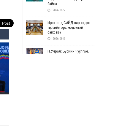
байна
2026-08-5
Ирэх онд САЙД нар хэдэн
төгрөгийн эрх мэдэлтэй
байх вэ?
2026-08-5
Н.Учрал: Бүсийн чуулган,
форум, салбарын ойн
арга хэмжээг цуцална
2026-08-5
СОР17: Цэцэрлэг,
сургуулийн бүртгэлд
өөрчлөлт орно
2026-08-5
УЕПГ: Биеэ үнэлэхийг
зохион байгуулж, хүн
худалдаалсан хэргүүдийг
шүүхэд шилжүүлжээ
2026-08-5