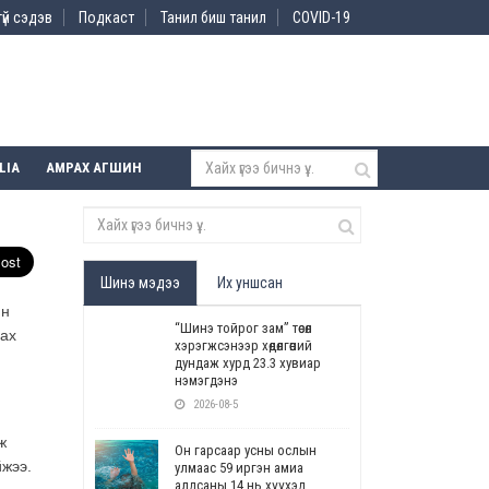
үй сэдэв
Подкаст
Танил биш танил
COVID-19
LIA
АМРАХ АГШИН
Шинэ мэдээ
Их уншсан
йн
“Шинэ тойрог зам” төсөл
вах
хэрэгжсэнээр хөдөлгөөний
дундаж хурд 23.3 хувиар
нэмэгдэнэ
2026-08-5
ж
Он гарсаар усны ослын
йжээ.
улмаас 59 иргэн амиа
алдсаны 14 нь хүүхэд