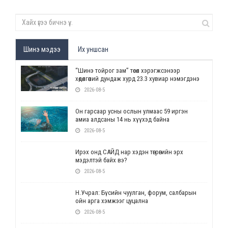
Шинэ мэдээ
Их уншсан
“Шинэ тойрог зам” төсөл хэрэгжсэнээр
хөдөлгөөний дундаж хурд 23.3 хувиар нэмэгдэнэ
2026-08-5
Он гарсаар усны ослын улмаас 59 иргэн
амиа алдсаны 14 нь хүүхэд байна
2026-08-5
Ирэх онд САЙД нар хэдэн төгрөгийн эрх
мэдэлтэй байх вэ?
2026-08-5
Н.Учрал: Бүсийн чуулган, форум, салбарын
ойн арга хэмжээг цуцална
2026-08-5