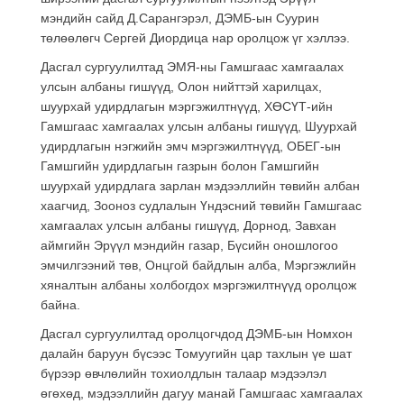
мэндийн сайд Д.Сарангэрэл, ДЭМБ-ын Суурин
төлөөлөгч Сергей Диордица нар оролцож үг хэллээ.
Дасгал сургуулилтад ЭМЯ-ны Гамшгаас хамгаалах
улсын албаны гишүүд, Олон нийттэй харилцах,
шуурхай удирдлагын мэргэжилтнүүд, ХӨСҮТ-ийн
Гамшгаас хамгаалах улсын албаны гишүүд, Шуурхай
удирдлагын нэгжийн эмч мэргэжилтнүүд, ОБЕГ-ын
Гамшгийн удирдлагын газрын болон Гамшгийн
шуурхай удирдлага зарлан мэдээллийн төвийн албан
хаагчид, Зооноз судлалын Үндэсний төвийн Гамшгаас
хамгаалах улсын албаны гишүүд, Дорнод, Завхан
аймгийн Эрүүл мэндийн газар, Бүсийн оношлогоо
эмчилгээний төв, Онцгой байдлын алба, Мэргэжлийн
хяналтын албаны холбогдох мэргэжилтнүүд оролцож
байна.
Дасгал сургуулилтад оролцогчдод ДЭМБ-ын Номхон
далайн баруун бүсээс Томуугийн цар тахлын үе шат
бүрээр өвчлөлийн тохиолдлын талаар мэдээлэл
өгөхөд, мэдээллийн дагуу манай Гамшгаас хамгаалах