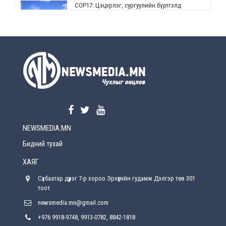
СОР17: Цэцэрлэг, сургуулийн бүртгэлд
өөрчлөлт орно
2026-08-5
УЕПГ: Биеэ үнэлэхийг зохион байгуулж, хүн
худалдаалсан хэргүүдийг шүүхэд
шилжүүлжээ
2026-08-5
Өнөөдрийн онч үг
2026-08-5
NEWSMEDIA.MN
Энэ сарын 15-наас эхлэн замын хөдөлгөөнд
өөрчлөлт орно
Бидний тухай
2026-08-4
ХАЯГ
С.Бямбацогт: Иргэд, бизнес эрхлэгчдэд
Сүхбаатар дүүрэг 7-р хороо Эрхүүгийн гудамж Дэлгэр төв 301
хүрсэн өгөөжөөрөө ажлаа үнэлж, хэрэгжилтээ
тайлагнадаг байх ёстой
тоот
2026-08-4
newsmedia.mn@gmail.com
+976 9918-9748, 9913-0782, 8842-1818
Улсын онцгой комисс өвөлжилтийн бэлтгэл,