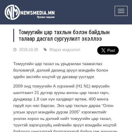
Toggle
naviga
Томуугийн цар тахлын бэлэн байдлын
талаар дасгал сургуулилт эхэллээ
2018-10-30
Мэдээ мэдээлэл
Томуугийн цар тахал нь урьдчилан таамаглах
боломжгүй, дэлхий дахинд эрүүл мэндийн болон
эдийн засгийн ноцтой үр дагавар үүсгэдэг.
2009 онд томуугийн А хүрээний (Н1 N1) вирүсийн
шалтгаант 21 дүгээр зууны анхны цар тахал гарч,
дунджаар 1,8 сая хүн халдварт өртөж, 400 мянга
гаруй хүн нас барсан. Энэ цар тахлын дараа “Олон
улсын эрүүл мэндийн дүрэм 2005” хэрэгжилтийг
үнэлэх хороо нь дэлхий нийт томуугийн цар тахал,
түүнтэй зэрэгцэхүйц нийгмийн эрүүл мэндийн ноцтой
байдалд хангалттай бэлтгэгдээгүй байна гэж дүгнэсэн