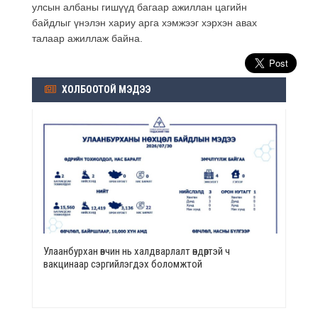
улсын албаны гишүүд багаар ажиллан цагийн
байдлыг үнэлэн хариу арга хэмжээг хэрхэн авах
талаар ажиллаж байна.
ХОЛБООТОЙ МЭДЭЭ
Улаанбурхан өвчин нь халдварлалт өндөртэй ч
вакцинаар сэргийлэгдэх боломжтой