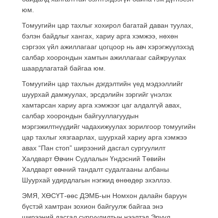
юм.
Томуугийн цар тахлыг хохирол багатай даван туулах,
бэлэн байдлыг хангах, хариу арга хэмжээ, нөхөн
сэргээх үйл ажиллагааг цогцоор нь авч хэрэгжүүлэхэд
салбар хоорондын хамтын ажиллагааг сайжруулах
шаардлагатай байгаа юм.
Томуугийн цар тахлын дэгдэлтийн үед мэдээллийг
шуурхай дамжуулах, эрсдэлийн зэргийг үнэлэх
хамтарсан хариу арга хэмжээг цаг алдалгүй авах,
салбар хоорондын байгууллагуудын
мэргэжилтнүүдийг чадахижуулах зорилгоор томуугийн
цар тахлыг хязгаарлах, шуурхай хариу арга хэмжээ
авах “Пан стоп” ширээний дасгал сургуулилт
Халдварт Өвчин Судлалын Үндэсний Төвийн
Халдварт өвчний тандалт судалгааны албаны
Шуурхай удирдлагын нэгжид өнөөдөр эхэллээ.
ЭМЯ, ХӨСҮТ-өөс ДЭМБ-ын Номхон далайн баруун
бүстэй хамтран зохион байгуулж байгаа энэ
ширээний дасгал сургуулилтын нээлтэд Эрүүл