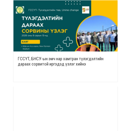
ГССҮТ, БНСУ-ын эмч нар хамтран түлэгдэлтийн
дараах сорвитой иргэдэд үзлэг хийнэ