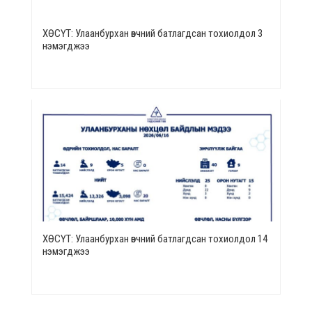
ХӨСҮТ: Улаанбурхан өвчний батлагдсан тохиолдол 3
нэмэгджээ
ХӨСҮТ: Улаанбурхан өвчний батлагдсан тохиолдол 14
нэмэгджээ