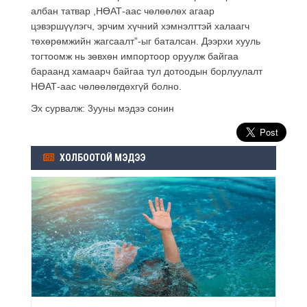
албан татвар ,НӨАТ-аас чөлөөлөх агаар
цэвэршүүлэгч, эрчим хүчний хэмнэлттэй халаагч
төхөрөмжийн жагсаалт”-ыг баталсан. Дээрхи хууль
тогтоомж нь зөвхөн импортоор оруулж байгаа
бараанд хамаарч байгаа тул дотоодын борлуулалт
НӨАТ-аас чөлөөлөгдөхгүй болно.
Эх сурвалж: 3ууны мэдээ сонин
ХОЛБООТОЙ МЭДЭЭ