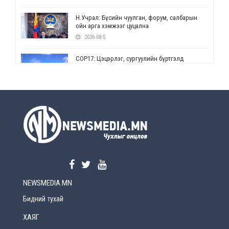
Н.Учрал: Бүсийн чуулган, форум, салбарын
ойн арга хэмжээг цуцална
2026-08-5
СОР17: Цэцэрлэг, сургуулийн бүртгэлд
өөрчлөлт орно
2026-08-5
УЕПГ: Биеэ үнэлэхийг зохион байгуулж, хүн
худалдаалсан хэргүүдийг шүүхэд
шилжүүлжээ
2026-08-5
Өнөөдрийн онч үг
2026-08-5
NEWSMEDIA.MN
Энэ сарын 15-наас эхлэн замын хөдөлгөөнд
өөрчлөлт орно
Бидний тухай
2026-08-4
ХАЯГ
С.Бямбацогт: Иргэд, бизнес эрхлэгчдэд