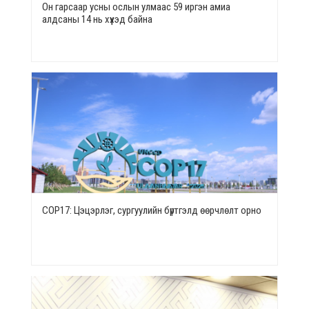
Он гарсаар усны ослын улмаас 59 иргэн амиа
алдсаны 14 нь хүүхэд байна
СОР17: Цэцэрлэг, сургуулийн бүртгэлд өөрчлөлт орно