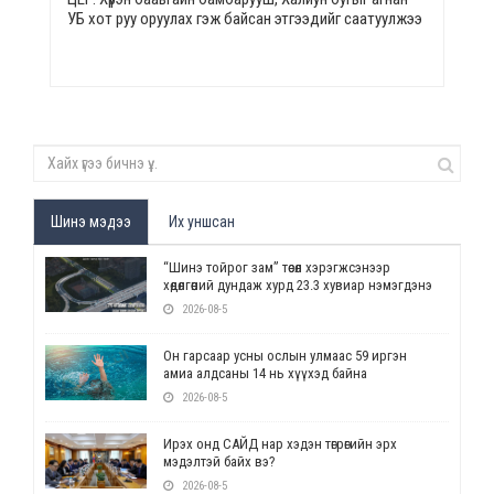
УБ хот руу оруулах гэж байсан этгээдийг саатуулжээ
Шинэ мэдээ
Их уншсан
“Шинэ тойрог зам” төсөл хэрэгжсэнээр
хөдөлгөөний дундаж хурд 23.3 хувиар нэмэгдэнэ
2026-08-5
Он гарсаар усны ослын улмаас 59 иргэн
амиа алдсаны 14 нь хүүхэд байна
2026-08-5
Ирэх онд САЙД нар хэдэн төгрөгийн эрх
мэдэлтэй байх вэ?
2026-08-5