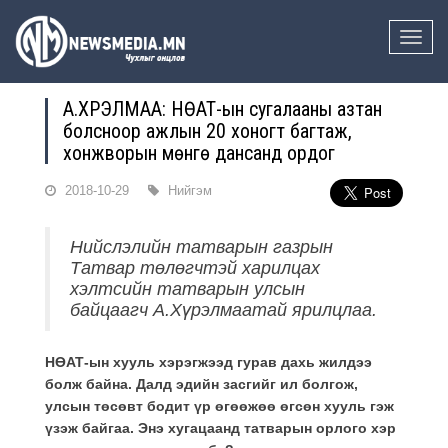
Toggle
naviga
А.ХҮРЭЛМАА: НӨАТ-ын сугалааны азтан
болсноор ажлын 20 хоногт багтаж,
хонжворын мөнгө дансанд ордог
2018-10-29
Нийгэм
Нийслэлийн татварын газрын
Татвар төлөгчтэй харилцах
хэлтсийн татварын улсын
байцаагч А.Хүрэлмаатай ярилцлаа.
НӨАТ-ын хууль хэрэгжээд гурав дахь жилдээ
болж байна. Далд эдийн засгийг ил болгож,
улсын төсөвт бодит үр өгөөжөө өгсөн хууль гэж
үзэж байгаа. Энэ хугацаанд татварын орлого хэр