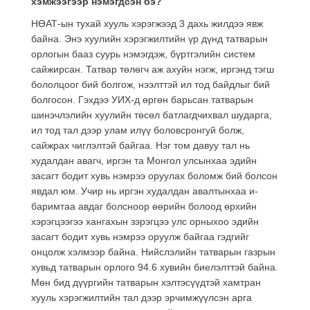
хэмжээгээр нэмэгдсэн бэ?
НӨАТ-ын тухай хууль хэрэгжээд 3 дахь жилдээ явж
байна. Энэ хуулийн хэрэгжилтийн үр дүнд татварын
орлогын бааз суурь нэмэгдэж, бүртгэлийн систем
сайжирсан. Татвар төлөгч аж ахуйн нэгж, иргэнд тэгш
бололцоог бий болгож, нээлттэй ил тод байдлыг бий
болгосон. Гэхдээ УИХ-д өргөн барьсан татварын
шинэчлэлийн хуулийн төсөл батлагдчихвал шударга,
ил тод тал дээр улам илүү боловсронгуй болж,
сайжрах чиглэлтэй байгаа. Нэг том давуу тал нь
худалдан авагч, иргэн та Монгол улсынхаа эдийн
засагт бодит хувь нэмрээ оруулах боломж бий болсон
явдал юм. Учир нь иргэн худалдан авалтынхаа и-
баримтаа авдаг болсноор өөрийн болоод өрхийн
хэрэгцээгээ хангахын зэрэгцээ улс орныхоо эдийн
засагт бодит хувь нэмрээ оруулж байгаа гэдгийг
онцолж хэлмээр байна. Нийслэлийн татварын газрын
хувьд татварын орлого 94.6 хувийн биелэлттэй байна.
Мөн бид дүүргийн татварын хэлтэсүүдтэй хамтран
хууль хэрэгжилтийн тал дээр эрчимжүүлсэн арга