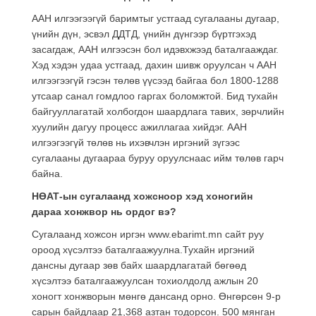
ААН илгээгээгүй баримтыг устгаад сугалааны дугаар,
үнийн дүн, эсвэл ДДТД, үнийн дүнгээр бүртгэхэд
засагдаж, ААН илгээсэн бол идэвхжээд баталгааждаг.
Хэд хэдэн удаа устгаад, дахин шивж оруулсан ч ААН
илгээгээгүй гэсэн төлөв үүсээд байгаа бол 1800-1288
утсаар санал гомдлоо гаргах боломжтой. Бид тухайн
байгууллагатай холбогдон шаардлага тавих, зөрчлийн
хуулийн дагуу процесс ажиллагаа хийдэг. ААН
илгээгээгүй төлөв нь ихэвчлэн иргэний зүгээс
сугалааны дугаараа буруу оруулснаас ийм төлөв гарч
байна.
НӨАТ-ын сугалаанд хожсноор хэд хоногийн
дараа хонжвор нь ордог вэ?
Сугалаанд хожсон иргэн www.ebarimt.mn сайт руу
ороод хүсэлтээ баталгаажуулна.Тухайн иргэний
дансны дугаар зөв байх шаардлагатай бөгөөд
хүсэлтээ баталгаажуулсан тохиолдолд ажлын 20
хоногт хонжворын мөнгө дансанд орно. Өнгөрсөн 9-р
сарын байдлаар 21,368 азтан тодорсон. 500 мянган