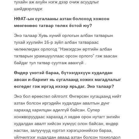
тухайн аж ахуйн нэгж дээр очиж асуудлыг
шийдвэрлэдэг.
НӨАТ-ын сугалааны азтан болоход хожсон
мөнгөнөөс татвар төлөх ёстой юу?
Энэ талаар Хувь хүний орлогын албан татварын
тухай хуулийн 16-р зүйл албан татвараас
чөлөөлөгдөх орлогод ‘’Нэмэгдсэн өртгийн албан
татварын урамшууллаас орсон орлого” гэж заасан
байдаг тул татвар суутгаж авахгүй .
Өндөр үнэтэй бараа, бүтээгдэхүүн худалдан
авсан и-баримт нь сугалаанд хожих магадлалыг
өсгөдөг гэж иргэд ихээр ярьдаг. Энэ талаар?
Энэ бол өрөөсгөл ойлголт. Өнгөрсөн хугацаанд нийт
азтан болсон иргэдийн худалдан авалтын дүнг
харахад харилцан адилгүй байсан. Супер
хонжворуудаас харахад л хөдөө орон нутагт энгийн
худалдан авалт хийсэн хүмүүс олон байсан, өндөр
настан, залуучууд хүртэл хэрэгцээнийхээ бараа,
үйлчилгээг худалдан аваад азтан болсон тохиолдол