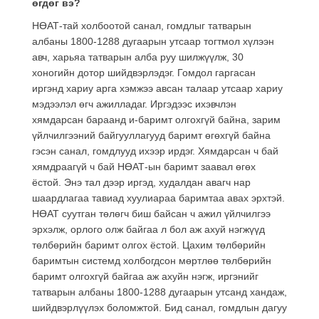
өгдөг вэ?
НӨАТ-тай холбоотой санал, гомдлыг татварын
албаны 1800-1288 дугаарын утсаар тогтмол хүлээн
авч, харьяа татварын алба руу шилжүүлж, 30
хоногийн дотор шийдвэрлэдэг. Гомдол гаргасан
иргэнд хариу арга хэмжээ авсан талаар утсаар хариу
мэдээлэл өгч ажилладаг. Иргэдээс ихэвчлэн
хямдарсан бараанд и-баримт олгохгүй байна, зарим
үйлчилгээний байгууллагууд баримт өгөхгүй байна
гэсэн санал, гомдлууд ихээр ирдэг. Хямдарсан ч бай
хямдраагүй ч бай НӨАТ-ын баримт заавал өгөх
ёстой. Энэ тал дээр иргэд, худалдан авагч нар
шаардлагаа тавиад хуулиараа баримтаа авах эрхтэй.
НӨАТ суутган төлөгч биш байсан ч ажил үйлчилгээ
эрхэлж, орлого олж байгаа л бол аж ахуй нэгжүүд
төлбөрийн баримт олгох ёстой. Цахим төлбөрийн
баримтын системд холбогдсон мөртлөө төлбөрийн
баримт олгохгүй байгаа аж ахуйн нэгж, иргэнийг
татварын албаны 1800-1288 дугаарын утсанд хандаж,
шийдвэрлүүлэх боломжтой. Бид санал, гомдлын дагуу