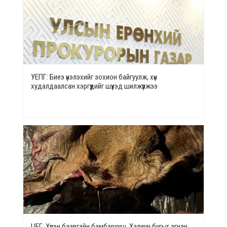
УЕПГ: Биеэ үнэлэхийг зохион байгуулж, хүн
худалдаалсан хэргүүдийг шүүхэд шилжүүлжээ
ЦЕГ: Хүрэн баавгайн бамбарууш, Халиун бугыг агнан