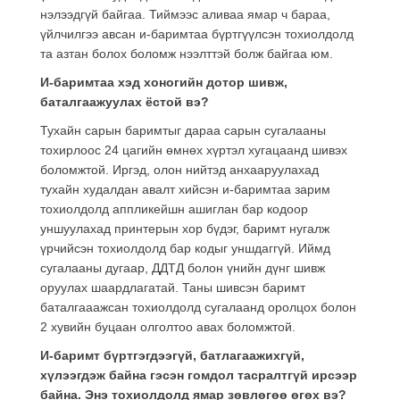
нэлээдгүй байгаа. Тиймээс аливаа ямар ч бараа,
үйлчилгээ авсан и-баримтаа бүртгүүлсэн тохиолдолд
та азтан болох боломж нээлттэй болж байгаа юм.
И-баримтаа хэд хоногийн дотор шивж,
баталгаажуулах ёстой вэ?
Тухайн сарын баримтыг дараа сарын сугалааны
тохирлоос 24 цагийн өмнөх хүртэл хугацаанд шивэх
боломжтой. Иргэд, олон нийтэд анхааруулахад
тухайн худалдан авалт хийсэн и-баримтаа зарим
тохиолдолд аппликейшн ашиглан бар кодоор
уншуулахад принтерын хор бүдэг, баримт нугалж
үрчийсэн тохиолдолд бар кодыг уншдаггүй. Иймд
сугалааны дугаар, ДДТД болон үнийн дүнг шивж
оруулах шаардлагатай. Таны шивсэн баримт
баталгааажсан тохиолдолд сугалаанд оролцох болон
2 хувийн буцаан олголтоо авах боломжтой.
И-баримт бүртгэгдээгүй, батлагаажихгүй,
хүлээгдэж байна гэсэн гомдол тасралтгүй ирсээр
байна. Энэ тохиолдолд ямар зөвлөгөө өгөх вэ?