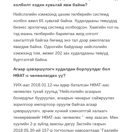
холболт хэдэн хувьтай явж байна?
Нийслэлийн хэмжээнд цахим төлбөрийн системд
холбох ажил 65 хувьтай байна. Худалдааны төвүүдэд
бизнес эрхлэгчид системд холбогдсон. Хамгийн гол нь
тэд маань төлбөрийн баримтаа жигд олголт
хангалтгүй байгаа бөгөөд энэ тал дээр ажиллагаа
явагдаж байна. Одоогийн байдлаар нийслэлийн
хэмжээнд том, жижиг 202 зах худалдааны төвүүд
бүртгэлтэй байна.
Агаар цэвэршүлэгч худалдан борлуулдаг бол
НӨАТ-с чөлөөлөгдөх үү?
УИХ-аас 2018.01.12-ны өдөр баталсан НӨАТ-аас
чөлөөлөх тухай хуульд ”Нийслэлийн агаарын
бохирдлыг бууруулах, агаарын чанарыг сайжруулах
зорилгоор импортоор оруулж байгаа агаар
цэвэршүүлэгч, эрчим хүчний хэмнэлттэй халаагч
төхөөрөмжийг НӨАТ-аас чөлөөлөх ” -өөр заасан. Мөн
хуулийн 2-р зүйлд заасны дагуу Засгийн газрын
2018.05.30-ий 157-р тогтоолын хавсралтаар “Гаалийн