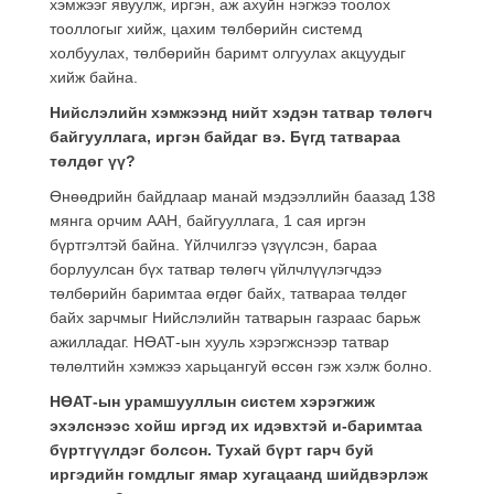
хэмжээг явуулж, иргэн, аж ахуйн нэгжээ тоолох
тооллогыг хийж, цахим төлбөрийн системд
холбуулах, төлбөрийн баримт олгуулах акцуудыг
хийж байна.
Нийслэлийн хэмжээнд нийт хэдэн татвар төлөгч
байгууллага, иргэн байдаг вэ. Бүгд татвараа
төлдөг үү?
Өнөөдрийн байдлаар манай мэдээллийн баазад 138
мянга орчим ААН, байгууллага, 1 сая иргэн
бүртгэлтэй байна. Үйлчилгээ үзүүлсэн, бараа
борлуулсан бүх татвар төлөгч үйлчлүүлэгчдээ
төлбөрийн баримтаа өгдөг байх, татвараа төлдөг
байх зарчмыг Нийслэлийн татварын газраас барьж
ажилладаг. НӨАТ-ын хууль хэрэгжснээр татвар
төлөлтийн хэмжээ харьцангуй өссөн гэж хэлж болно.
НӨАТ-ын урамшууллын систем хэрэгжиж
эхэлснээс хойш иргэд их идэвхтэй и-баримтаа
бүртгүүлдэг болсон. Тухай бүрт гарч буй
иргэдийн гомдлыг ямар хугацаанд шийдвэрлэж