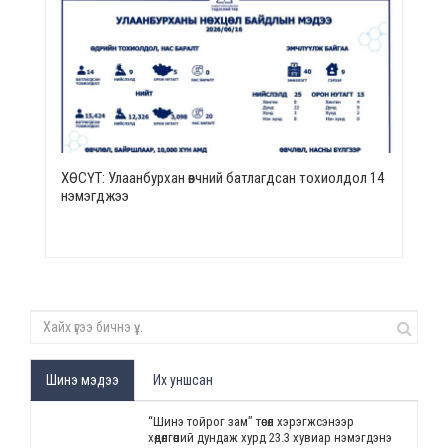
ХӨСҮТ: Улаанбурхан өвчний батлагдсан тохиолдол 14
нэмэгджээ
Шинэ мэдээ
Их уншсан
“Шинэ тойрог зам” төсөл хэрэгжсэнээр
хөдөлгөөний дундаж хурд 23.3 хувиар нэмэгдэнэ