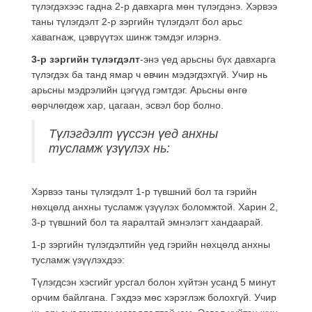
түлэгдэхээс гадна 2-р давхарга мөн түлэгдэнэ. Хэрвээ
таны түлэгдэлт 2-р зэргийн түлэгдэлт бол арьс
хавагнаж, цэврүүтэх шинж тэмдэг илэрнэ.
3-р зэргийн түлэгдэлт
-энэ үед арьсны бүх давхарга
түлэгдэх ба танд ямар ч өвчин мэдэгдэхгүй. Учир нь
арьсны мэдрэлийн цэгүүд гэмтдэг. Арьсны өнгө
өөрчлөгдөж хар, цагаан, эсвэл бор болно.
Түлэгдэлт үүссэн үед анхны
тусламж үзүүлэх нь:
Хэрвээ таны түлэгдэлт 1-р түвшний бол та гэрийн
нөхцөлд анхны тусламж үзүүлэх боломжтой. Харин 2,
3-р түвшний бол та яаралтай эмнэлэгт хандаарай.
1-р зэргийн түлэгдэлтийн үед гэрийн нөхцөлд анхны
тусламж үзүүлэхдээ:
Түлэгдсэн хэсгийг урсгал болон хүйтэн усанд 5 минут
орчим байлгана. Гэхдээ мөс хэрэглэж болохгүй. Учир