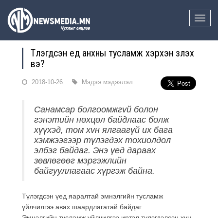
Toggle
naviga
Түлэгдсэн үед анхны тусламж хэрхэн үзүүлэх
вэ?
2018-10-26
Мэдээ мэдээлэл
Санамсар болгоомжгvй болон
гэнэтийн нөхцөл байдлаас болж
хүүхэд, том хvн ялгаагүй их бага
хэмжээгээр түлэгдэх тохиолдол
элбэг байдаг. Энэ үед дараах
зөвлөгөөг мэргэжлийн
байгууллагаас хүргэж байна.
Түлэгдсэн үед яаралтай эмнэлгийн тусламж
үйлчилгээ авах шаардлагатай байдаг.
Эмнэлгийн тусламж үйлчилгээ иртэл түлэгдэлсэн хүн