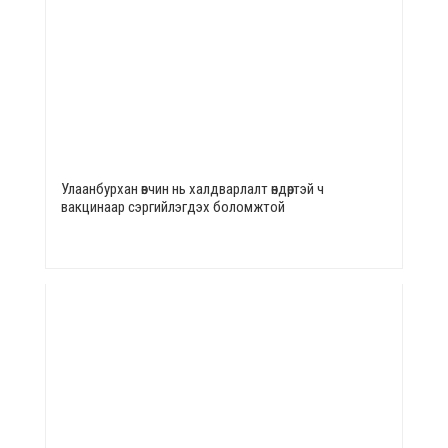
Улаанбурхан өвчин нь халдварлалт өндөртэй ч
вакцинаар сэргийлэгдэх боломжтой