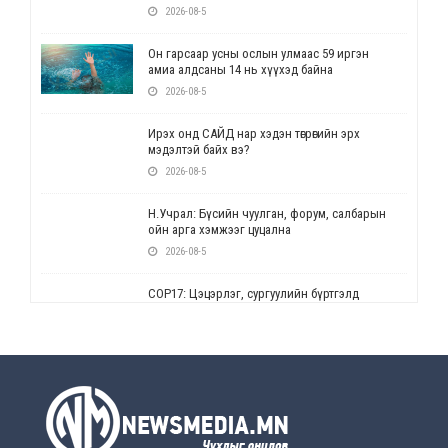
2026-08-5
Он гарсаар усны ослын улмаас 59 иргэн
амиа алдсаны 14 нь хүүхэд байна
2026-08-5
Ирэх онд САЙД нар хэдэн төгрөгийн эрх
мэдэлтэй байх вэ?
2026-08-5
Н.Учрал: Бүсийн чуулган, форум, салбарын
ойн арга хэмжээг цуцална
2026-08-5
СОР17: Цэцэрлэг, сургуулийн бүртгэлд
өөрчлөлт орно
2026-08-5
УЕПГ: Биеэ үнэлэхийг зохион байгуулж, хүн
худалдаалсан хэргүүдийг шүүхэд
шилжүүлжээ
2026-08-5