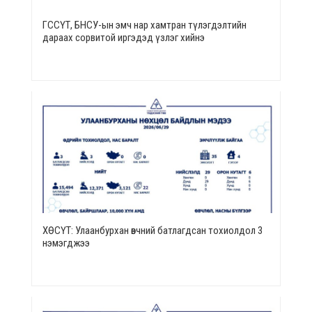
ГССҮТ, БНСУ-ын эмч нар хамтран түлэгдэлтийн
дараах сорвитой иргэдэд үзлэг хийнэ
ХӨСҮТ: Улаанбурхан өвчний батлагдсан тохиолдол 3
нэмэгджээ