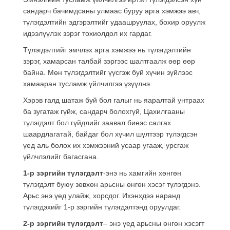
сандарч бачимдсаны улмаас буруу арга хэмжээ авч,
түлэгдэлтийн эдгэрэлтийг удаашруулах, бохир оруулж
идээлүүлэх зэрэг тохиолдол их гардаг.
Түлэгдэлтийг эмчлэх арга хэмжээ нь түлэгдэлтийн
зэрэг, хамарсан талбай зэргээс шалтгаалж өөр өөр
байна. Мөн түлэгдэлтийг үүсгэж буй хүчин зүйлээс
хамааран тусламж үйлчилгээ үзүүлнэ.
Хэрэв галд шатаж буй бол галыг нь яаралтай унтраах
ба зугатаж гүйж, сандарч болохгүй, Цахилгааны
түлэгдэлт бол гүйдлийг заавал биеэс салгах
шаардлагатай, байдаг бол хүчил шүлтээр түлэгдсэн
үед аль болох их хэмжээний усаар угааж, урсгаж
үйлчлэлийг багасгана.
1-р зэргийн түлэгдэлт
-энэ нь хамгийн хөнгөн
түлэгдэлт буюу зөвхөн арьсны өнгөн хэсэг түлэгдэнэ.
Арьс энэ үед улайж, хорсдог. Ихэнхдээ наранд
түлэгдэхийг 1-р зэргийн түлэгдэлтэнд оруулдаг.
2-р зэргийн түлэгдэлт
– энэ үед арьсны өнгөн хэсэгт