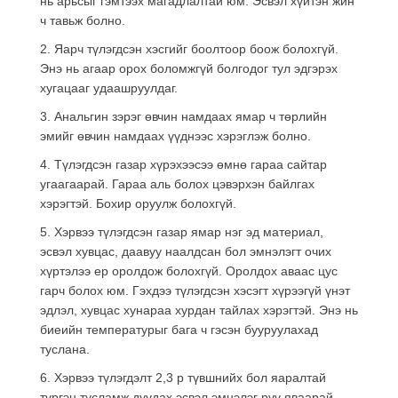
нь арьсыг гэмтээх магадлалтай юм. Эсвэл хүйтэн жин
ч тавьж болно.
2. Яарч түлэгдсэн хэсгийг боолтоор боож болохгүй.
Энэ нь агаар орох боломжгүй болгодог тул эдгэрэх
хугацааг удаашруулдаг.
3. Анальгин зэрэг өвчин намдаах ямар ч төрлийн
эмийг өвчин намдаах үүднээс хэрэглэж болно.
4. Түлэгдсэн газар хүрэхээсээ өмнө гараа сайтар
угаагаарай. Гараа аль болох цэвэрхэн байлгах
хэрэгтэй. Бохир оруулж болохгүй.
5. Хэрвээ түлэгдсэн газар ямар нэг эд материал,
эсвэл хувцас, даавуу наалдсан бол эмнэлэгт очих
хүртэлээ ер оролдож болохгүй. Оролдох аваас цус
гарч болох юм. Гэхдээ түлэгдсэн хэсэгт хүрээгүй үнэт
эдлэл, хувцас хунараа хурдан тайлах хэрэгтэй. Энэ нь
биеийн температурыг бага ч гэсэн бууруулахад
туслана.
6. Хэрвээ түлэгдэлт 2,3 р түвшнийх бол яаралтай
түргэн тусламж дуудах эсвэл эмнэлэг рүү яваарай.