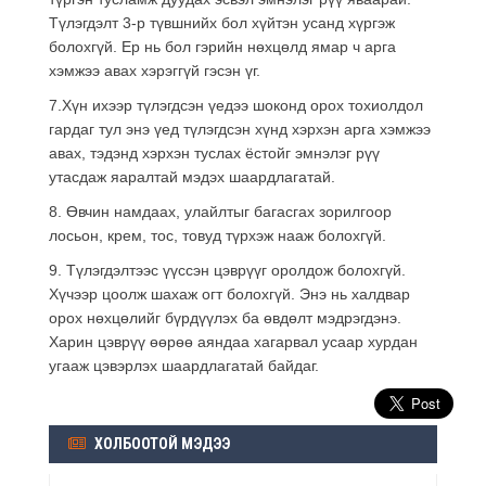
Түлэгдэлт 3-р түвшнийх бол хүйтэн усанд хүргэж
болохгүй. Ер нь бол гэрийн нөхцөлд ямар ч арга
хэмжээ авах хэрэггүй гэсэн үг.
7.Хүн ихээр түлэгдсэн үедээ шоконд орох тохиолдол
гардаг тул энэ үед түлэгдсэн хүнд хэрхэн арга хэмжээ
авах, тэдэнд хэрхэн туслах ёстойг эмнэлэг рүү
утасдаж яаралтай мэдэх шаардлагатай.
8. Өвчин намдаах, улайлтыг багасгах зорилгоор
лосьон, крем, тос, товуд түрхэж нааж болохгүй.
9. Түлэгдэлтээс үүссэн цэврүүг оролдож болохгүй.
Хүчээр цоолж шахаж огт болохгүй. Энэ нь халдвар
орох нөхцөлийг бүрдүүлэх ба өвдөлт мэдрэгдэнэ.
Харин цэврүү өөрөө аяндаа хагарвал усаар хурдан
угааж цэвэрлэх шаардлагатай байдаг.
ХОЛБООТОЙ МЭДЭЭ