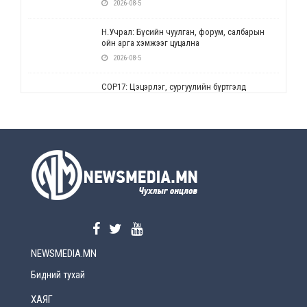
2026-08-5
Н.Учрал: Бүсийн чуулган, форум, салбарын
ойн арга хэмжээг цуцална
2026-08-5
СОР17: Цэцэрлэг, сургуулийн бүртгэлд
өөрчлөлт орно
2026-08-5
УЕПГ: Биеэ үнэлэхийг зохион байгуулж, хүн
худалдаалсан хэргүүдийг шүүхэд
шилжүүлжээ
2026-08-5
Өнөөдрийн онч үг
2026-08-5
NEWSMEDIA.MN
Энэ сарын 15-наас эхлэн замын хөдөлгөөнд
өөрчлөлт орно
Бидний тухай
2026-08-4
ХАЯГ