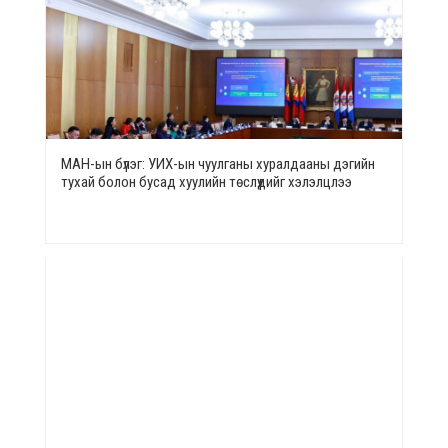
МАН-ын бүлэг: УИХ-ын чуулганы хуралдааны дэгийн
тухай болон бусад хуулийн төслүүдийг хэлэлцлээ