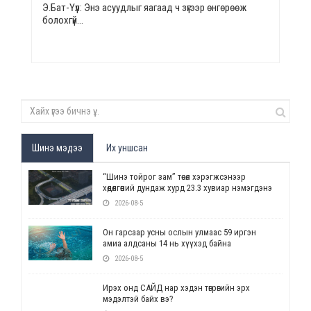
Э.Бат-Үүл: Энэ асуудлыг яагаад ч зүгээр өнгөрөөж
болохгүй…
Шинэ мэдээ
Их уншсан
“Шинэ тойрог зам” төсөл хэрэгжсэнээр
хөдөлгөөний дундаж хурд 23.3 хувиар нэмэгдэнэ
2026-08-5
Он гарсаар усны ослын улмаас 59 иргэн
амиа алдсаны 14 нь хүүхэд байна
2026-08-5
Ирэх онд САЙД нар хэдэн төгрөгийн эрх
мэдэлтэй байх вэ?