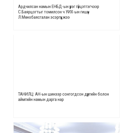
Ардчилсан намын ЕНБД-ын үүрэг гүйцэтгэгчээр
С.Баярцогтыг томилсон ч УИХ-ын гишүүн
Л.Мөнхбаясгалан эсэргүүцжээ
ТАНИЛЦ: АН-ын шинээр сонгогдсон дүүргийн болон
аймгийн намын дарга нар