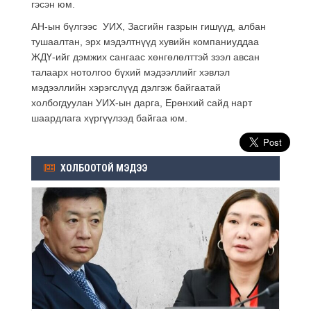
гэсэн юм.
АН-ын бүлгээс УИХ, Засгийн газрын гишүүд, албан
тушаалтан, эрх мэдэлтнүүд хувийн компаниуддаа
ЖДҮ-ийг дэмжих сангаас хөнгөлөлттэй зээл авсан
талаарх нотолгоо бүхий мэдээллийг хэвлэл
мэдээллийн хэрэгслүүд дэлгэж байгаатай
холбогдуулан УИХ-ын дарга, Ерөнхий сайд нарт
шаардлага хүргүүлээд байгаа юм.
ХОЛБООТОЙ МЭДЭЭ