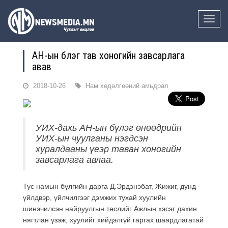
Toggle
naviga
АН-ын бүлэг тав хоногийн завсарлага
авав
2018-10-26
Нам хөдөлгөөний амьдрал
УИХ-дахь АН-ын бүлэг өнөөдрийн
УИХ-ын чуулганы нэгдсэн
хуралдааны үеэр таван хоногийн
завсарлага авлаа.
Тус намын бүлгийн дарга Д.Эрдэнэбат, Жижиг, дунд
үйлдвэр, үйлчилгээг дэмжих тухай хуулийн
шинэчилсэн найруулгын төслийг Ажлын хэсэг дахин
нягтлан үзэж, хуулийг хийдэлгүй гаргах шаардлагатай