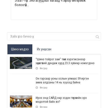
Э.Бат-Үүл: Энэ асуудлыг яагаад ч зүгээр өнгөрөөж
болохгүй…
Шинэ мэдээ
Их уншсан
“Шинэ тойрог зам” төсөл хэрэгжсэнээр
хөдөлгөөний дундаж хурд 23.3 хувиар нэмэгдэнэ
Өчигдөр
Он гарсаар усны ослын улмаас 59 иргэн
амиа алдсаны 14 нь хүүхэд байна
Өчигдөр
Ирэх онд САЙД нар хэдэн төгрөгийн эрх
мэдэлтэй байх вэ?
Өчигдөр