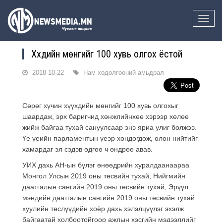
Toggle
naviga
Хүүхдийн мөнгийг 100 хувь олгох ёстой
2018-10-22
Нам хөдөлгөөний амьдрал
Сөрөг хүчин хүүхдийн мөнгийг 100 хувь олгохыг
шаардаж, эрх баригчид хөнжлийнхөө хэрээр хөлөө
жийж байгаа тухай сануулсаар энэ яриа улиг болжээ.
Үе үеийн парламентын үеэр хөндөгдөж, олон нийтийг
хамардаг эл сэдэв өдгөө ч өндрөө авав.
​УИХ дахь АН-ын бүлэг өнөөдрийн хуралдаанаараа
Монгол Улсын 2019 оны төсвийн тухай, Нийгмийн
даатгалын сангийн 2019 оны төсвийн тухай, Эрүүл
мэндийн даатгалын сангийн 2019 оны төсвийн тухай
хуулийн төслүүдийн хоёр дахь хэлэлцүүлэг эхэлж
байгаатай холбоотойгоор ажлын хэсгийн мэдээллийг