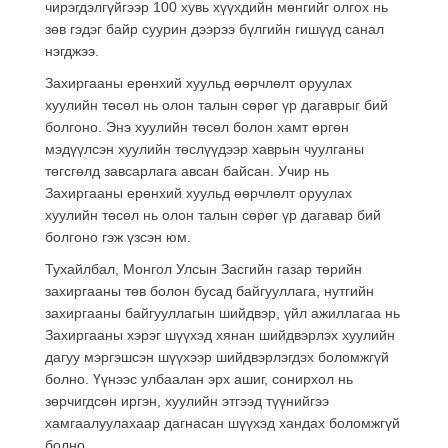
чирэгдэлгүйгээр 100 хувь хүүхдийн мөнгийг олгох нь
зөв гэдэг байр суурин дээрээ бүлгийн гишүүд санал
нэгджээ.
Захиргааны ерөнхий хуульд өөрчлөлт оруулах
хуулийн төсөл нь олон талын сөрөг үр дагаврыг бий
болгоно. Энэ хуулийн төсөл болон хамт өргөн
мэдүүлсэн хуулийн төслүүдээр хаврын чуулганы
төгсгөлд завсарлага авсан байсан. Учир нь
Захиргааны ерөнхий хуульд өөрчлөлт оруулах
хуулийн төсөл нь олон талын сөрөг үр дагавар бий
болгоно гэж үзсэн юм.
Тухайлбал, Монгол Улсын Засгийн газар төрийн
захиргааны төв болон бусад байгууллага, нутгийн
захиргааны байгууллагын шийдвэр, үйл ажиллагаа нь
Захиргааны хэрэг шүүхэд хянан шийдвэрлэх хуулийн
дагуу мэргэшсэн шүүхээр шийдвэрлэгдэх боломжгүй
болно. Үүнээс улбаалан эрх ашиг, сонирхол нь
зөрчигдсөн иргэн, хуулийн этгээд түүнийгээ
хамгаалуулахаар дагнасан шүүхэд хандах боломжгүй
болно.