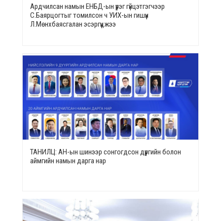
Ардчилсан намын ЕНБД-ын үүрэг гүйцэтгэгчээр
С.Баярцогтыг томилсон ч УИХ-ын гишүүн
Л.Мөнхбаясгалан эсэргүүцжээ
ТАНИЛЦ: АН-ын шинээр сонгогдсон дүүргийн болон
аймгийн намын дарга нар