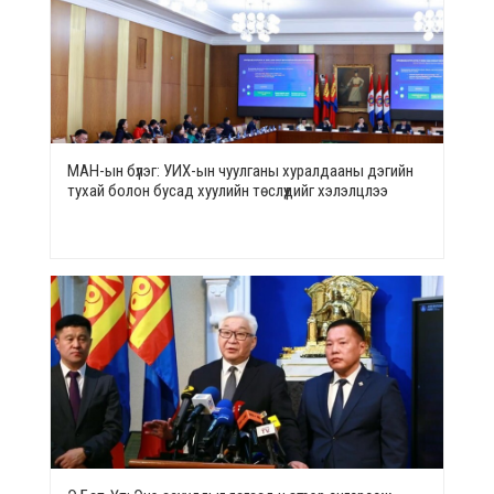
МАН-ын бүлэг: УИХ-ын чуулганы хуралдааны дэгийн
тухай болон бусад хуулийн төслүүдийг хэлэлцлээ