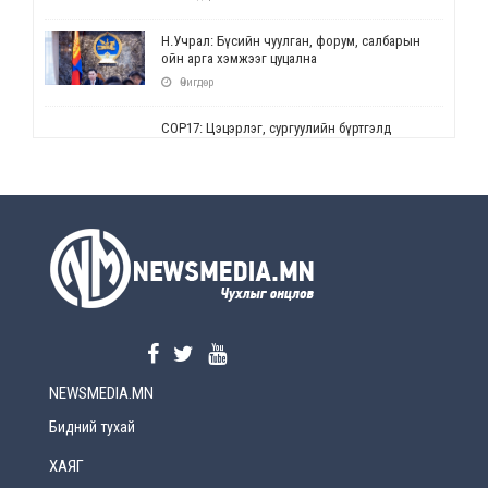
Н.Учрал: Бүсийн чуулган, форум, салбарын
ойн арга хэмжээг цуцална
Өчигдөр
СОР17: Цэцэрлэг, сургуулийн бүртгэлд
өөрчлөлт орно
Өчигдөр
УЕПГ: Биеэ үнэлэхийг зохион байгуулж, хүн
худалдаалсан хэргүүдийг шүүхэд
шилжүүлжээ
Өчигдөр
Өнөөдрийн онч үг
Өчигдөр
NEWSMEDIA.MN
Энэ сарын 15-наас эхлэн замын хөдөлгөөнд
өөрчлөлт орно
Бидний тухай
2026-08-4
ХАЯГ
С.Бямбацогт: Иргэд, бизнес эрхлэгчдэд