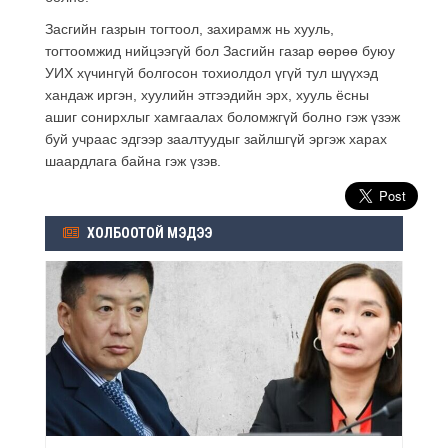
Засгийн газрын тогтоол, захирамж нь хууль,
тогтоомжид нийцээгүй бол Засгийн газар өөрөө буюу
УИХ хүчингүй болгосон тохиолдол үгүй тул шүүхэд
хандаж иргэн, хуулийн этгээдийн эрх, хууль ёсны
ашиг сонирхлыг хамгаалах боломжгүй болно гэж үзэж
буй учраас эдгээр заалтуудыг зайлшгүй эргэж харах
шаардлага байна гэж үзэв.
ХОЛБООТОЙ МЭДЭЭ