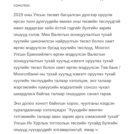
сонслоо.
2019 оны Улсын төсөвт багцалсан дүнгээр оруулж
ирсэн тоон дүнгүүдийн өмнөх оны төсвийн төслүүдтэй
ижил задаргааг хийх ёстой гэдгийг бүлгийн зарим
гишүүд хэлэв. Мөн Валютын зохицуулалтын тухай
хуулийн шинэчилсэн найруулгын төсөл болон хамт
өргөн мэдүүлсэн бусад хуулийн төслүүд, Монгол
Улсын Ерөнхийлөгч өргөн мэдүүлсэн Валютын
зохицуулалтын тухай хуульд нэмэлт оруулах тухай
хуулийн төсөл болон хамт өргөн мэдүүлсэн Төв банк /
Монголбанк/-ны тухай хуульд нэмэлт оруулах тухай
хуулийн төслүүдийн талаар хэлэлцэж, энэ талаар
мэргэжлийн хүмүүсийн мэдээллийг сонсох чухал
шаардлага байгаа талаар гишүүдээс санал гарав.
Энэ долоо хоногт байнгын хороо, чуулганы нэгдсэн
хуралдаанаар хэлэлцэгдэх “Хүүхдийн мөнгөн
тэтгэмжийн талаар авах зарим арга хэмжээний тухай”
Улсын Их Хурлын тогтоолын төслийн тухайд бүлгийн
гишүүд хүүхдүүдийг ялгаварлахгүй, ямар ч