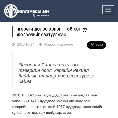
Toggle
naviga
Өнгөрөгч долоо хоногт 168 согтуу
жолоочийг саатуулжээ
2018-10-17
Мэдээ, мэдээлэл
Өнгөрөгч 7 хоног дахь зам
тээврийн осол, хэргийн нөхцөл
байдлын талаар мэдээлэл хүргэж
байна.
2018.10.08-12-ны өдрүүдэд Тээврийн цагдаагийн
алба нийт 1413 дуудлага хүлээн авснаас зам
тээврийн ослын шинжтэй 1057 дуудлага мэдээллийг
хүлээн авч, шалгаж шийдвэрлэлээ.