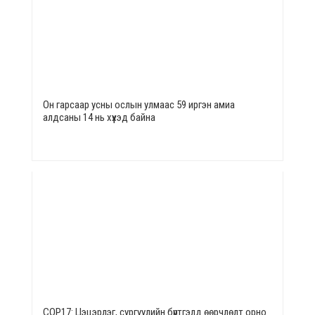
Он гарсаар усны ослын улмаас 59 иргэн амиа
алдсаны 14 нь хүүхэд байна
СОР17: Цэцэрлэг, сургуулийн бүртгэлд өөрчлөлт орно