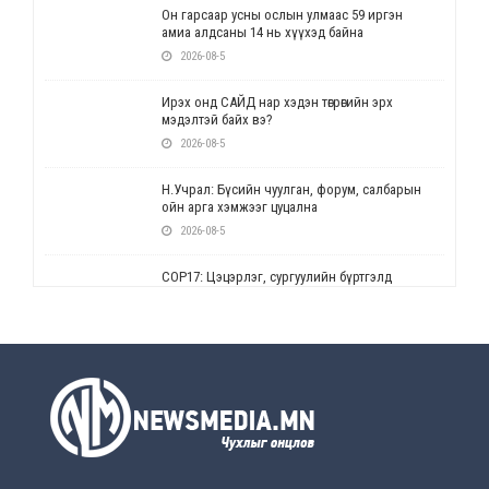
Он гарсаар усны ослын улмаас 59 иргэн
амиа алдсаны 14 нь хүүхэд байна
2026-08-5
Ирэх онд САЙД нар хэдэн төгрөгийн эрх
мэдэлтэй байх вэ?
2026-08-5
Н.Учрал: Бүсийн чуулган, форум, салбарын
ойн арга хэмжээг цуцална
2026-08-5
СОР17: Цэцэрлэг, сургуулийн бүртгэлд
өөрчлөлт орно
2026-08-5
УЕПГ: Биеэ үнэлэхийг зохион байгуулж, хүн
худалдаалсан хэргүүдийг шүүхэд
шилжүүлжээ
2026-08-5
Өнөөдрийн онч үг