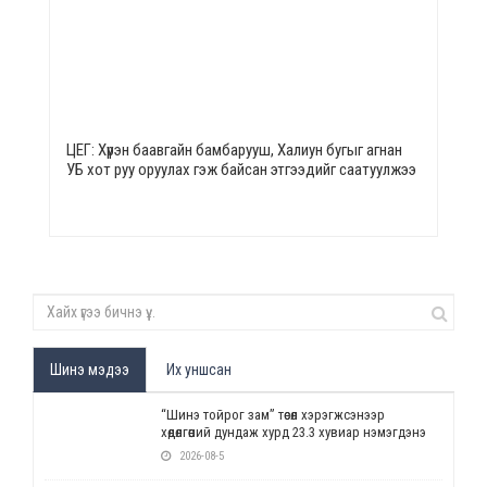
ЦЕГ: Хүрэн баавгайн бамбарууш, Халиун бугыг агнан
УБ хот руу оруулах гэж байсан этгээдийг саатуулжээ
Шинэ мэдээ
Их уншсан
“Шинэ тойрог зам” төсөл хэрэгжсэнээр
хөдөлгөөний дундаж хурд 23.3 хувиар нэмэгдэнэ
2026-08-5