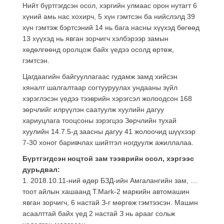
Нийт бүртгэгдсэн осол, хэргийн улмаас орон нутагт 6
хүний амь нас хохирч, 5 хүн гэмтсэн ба нийслэлд 39
хүн гэмтэж бэртсэний 14 нь бага насны хүүхэд бөгөөд
13 хүүхэд нь явган зорчигч хэлбэрээр замын
хөдөлгөөнд оролцож байх үедээ осолд өртөж,
гэмтсэн.
Цагдаагийн байгууллагаас гудамж замд хийсэн
хяналт шалгалтаар согтууруулах ундааны зүйл
хэрэглэсэн үедээ тээврийн хэрэгсэл жолоодсон 168
зөрчлийг илрүүлэн саатуулж хуулийн дагуу
хариуцлага тооцсоны зэрэгцээ Зөрчлийн тухай
хуулийн 14.7.5-д заасны дагуу 41 жолоочид шүүхээр
7-30 хоног баривчлах шийтгэл ногдуулж ажиллалаа.
Бүртгэгдсэн ноцтой зам тээврийн осол, хэргээс
дурьдвал:
1. 2018.10.11-ний өдөр БЗД-ийн Амгалангийн зам, …
тоот айлын хашаанд T.Mark-2 маркийн автомашин
явган зорчигч, 6 настай З-г мөргөж гэмтээсэн. Машин
асаалттай байх үед 2 настай З нь арааг сольж