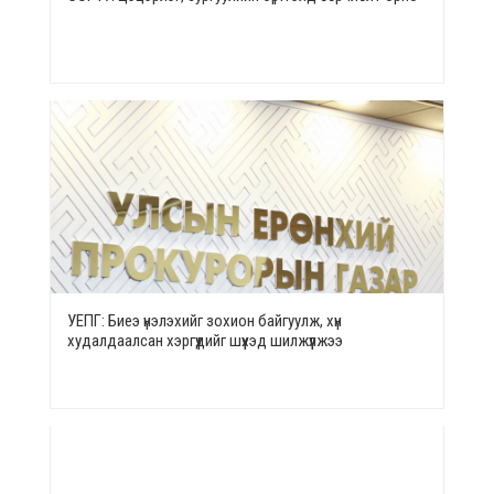
УЕПГ: Биеэ үнэлэхийг зохион байгуулж, хүн
худалдаалсан хэргүүдийг шүүхэд шилжүүлжээ