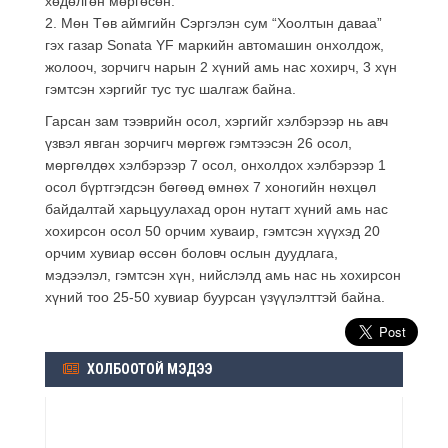
хөдөлгөн мөргөсөн.
2. Мөн Төв аймгийн Сэргэлэн сум “Хоолтын даваа”
гэх газар Sonata YF маркийн автомашин онхолдож,
жолооч, зорчигч нарын 2 хүний амь нас хохирч, 3 хүн
гэмтсэн хэргийг тус тус шалгаж байна.
Гарсан зам тээврийн осол, хэргийг хэлбэрээр нь авч
үзвэл явган зорчигч мөргөж гэмтээсэн 26 осол,
мөргөлдөх хэлбэрээр 7 осол, онхолдох хэлбэрээр 1
осол бүртгэгдсэн бөгөөд өмнөх 7 хоногийн нөхцөл
байдалтай харьцуулахад орон нутагт хүний амь нас
хохирсон осол 50 орчим хуваир, гэмтсэн хүүхэд 20
орчим хувиар өссөн боловч ослын дуудлага,
мэдээлэл, гэмтсэн хүн, нийслэлд амь нас нь хохирсон
хүний тоо 25-50 хувиар буурсан үзүүлэлттэй байна.
ХОЛБООТОЙ МЭДЭЭ