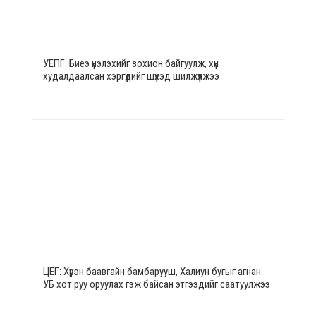
УЕПГ: Биеэ үнэлэхийг зохион байгуулж, хүн
худалдаалсан хэргүүдийг шүүхэд шилжүүлжээ
ЦЕГ: Хүрэн баавгайн бамбарууш, Халиун бугыг агнан
УБ хот руу оруулах гэж байсан этгээдийг саатуулжээ