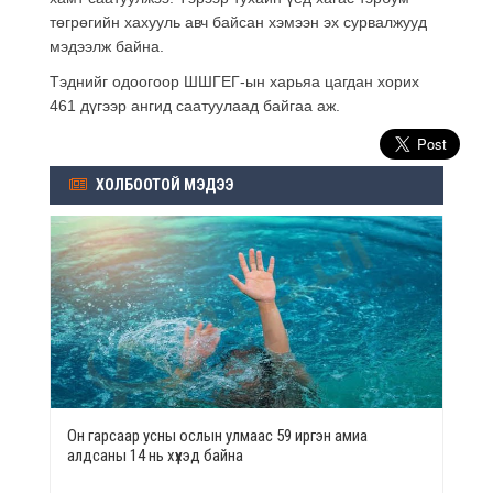
төгрөгийн хахууль авч байсан хэмээн эх сурвалжууд
мэдээлж байна.
Тэднийг одоогоор ШШГЕГ-ын харьяа цагдан хорих
461 дүгээр ангид саатуулаад байгаа аж.
ХОЛБООТОЙ МЭДЭЭ
Он гарсаар усны ослын улмаас 59 иргэн амиа
алдсаны 14 нь хүүхэд байна