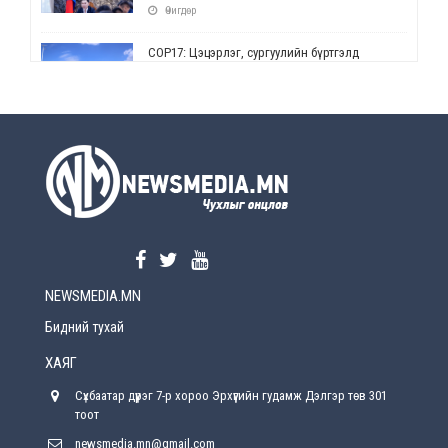
Өчигдөр
СОР17: Цэцэрлэг, сургуулийн бүртгэлд
өөрчлөлт орно
Өчигдөр
УЕПГ: Биеэ үнэлэхийг зохион байгуулж, хүн
худалдаалсан хэргүүдийг шүүхэд
шилжүүлжээ
Өчигдөр
Өнөөдрийн онч үг
Өчигдөр
NEWSMEDIA.MN
Энэ сарын 15-наас эхлэн замын хөдөлгөөнд
өөрчлөлт орно
Бидний тухай
2026-08-4
ХАЯГ
С.Бямбацогт: Иргэд, бизнес эрхлэгчдэд
Сүхбаатар дүүрэг 7-р хороо Эрхүүгийн гудамж Дэлгэр төв 301
хүрсэн өгөөжөөрөө ажлаа үнэлж, хэрэгжилтээ
тайлагнадаг байх ёстой
тоот
2026-08-4
newsmedia.mn@gmail.com