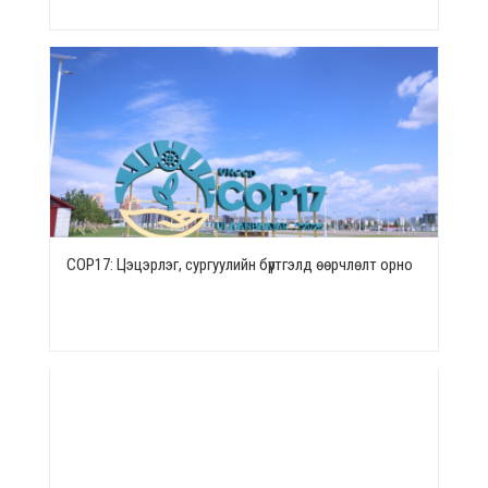
СОР17: Цэцэрлэг, сургуулийн бүртгэлд өөрчлөлт орно