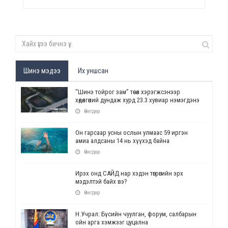
Шинэ мэдээ
Их уншсан
“Шинэ тойрог зам” төсөл хэрэгжсэнээр
хөдөлгөөний дундаж хурд 23.3 хувиар нэмэгдэнэ
Өчигдөр
Он гарсаар усны ослын улмаас 59 иргэн
амиа алдсаны 14 нь хүүхэд байна
Өчигдөр
Ирэх онд САЙД нар хэдэн төгрөгийн эрх
мэдэлтэй байх вэ?
Өчигдөр
Н.Учрал: Бүсийн чуулган, форум, салбарын
ойн арга хэмжээг цуцална