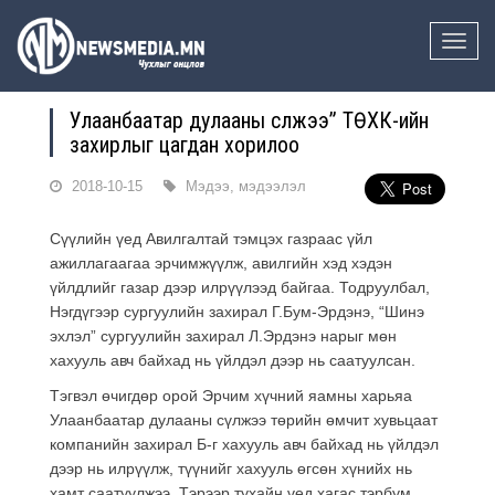
Toggle
naviga
Улаанбаатар дулааны сүлжээ” ТӨХК-ийн
захирлыг цагдан хорилоо
2018-10-15
Мэдээ, мэдээлэл
Сүүлийн үед Авилгалтай тэмцэх газраас үйл
ажиллагаагаа эрчимжүүлж, авилгийн хэд хэдэн
үйлдлийг газар дээр илрүүлээд байгаа. Тодруулбал,
Нэгдүгээр сургуулийн захирал Г.Бум-Эрдэнэ, “Шинэ
эхлэл” сургуулийн захирал Л.Эрдэнэ нарыг мөн
хахууль авч байхад нь үйлдэл дээр нь саатуулсан.
Тэгвэл өчигдөр орой Эрчим хүчний яамны харьяа
Улаанбаатар дулааны сүлжээ төрийн өмчит хувьцаат
компанийн захирал Б-г хахууль авч байхад нь үйлдэл
дээр нь илрүүлж, түүнийг хахууль өгсөн хүнийх нь
хамт саатуулжээ. Тэрээр тухайн үед хагас тэрбум