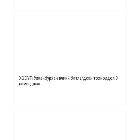
ХӨСҮТ: Улаанбурхан өвчний батлагдсан тохиолдол 3
нэмэгджээ