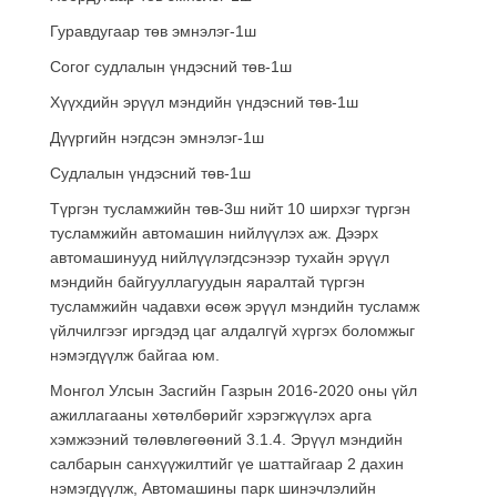
Гуравдугаар төв эмнэлэг-1ш
Согог судлалын үндэсний төв-1ш
Хүүхдийн эрүүл мэндийн үндэсний төв-1ш
Дүүргийн нэгдсэн эмнэлэг-1ш
Судлалын үндэсний төв-1ш
Түргэн тусламжийн төв-3ш нийт 10 ширхэг түргэн
тусламжийн автомашин нийлүүлэх аж. Дээрх
автомашинууд нийлүүлэгдсэнээр тухайн эрүүл
мэндийн байгууллагуудын яаралтай түргэн
тусламжийн чадавхи өсөж эрүүл мэндийн тусламж
үйлчилгээг иргэдэд цаг алдалгүй хүргэх боломжыг
нэмэгдүүлж байгаа юм.
Монгол Улсын Засгийн Газрын 2016-2020 оны үйл
ажиллагааны хөтөлбөрийг хэрэгжүүлэх арга
хэмжээний төлөвлөгөөний 3.1.4. Эрүүл мэндийн
салбарын санхүүжилтийг үе шаттайгаар 2 дахин
нэмэгдүүлж, Автомашины парк шинэчлэлийн