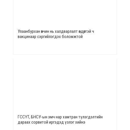
Улаанбурхан өвчин нь халдварлалт өндөртэй ч
вакцинаар сэргийлэгдэх боломжтой
ГССҮТ, БНСУ-ын эмч нар хамтран түлэгдэлтийн
дараах сорвитой иргэдэд үзлэг хийнэ