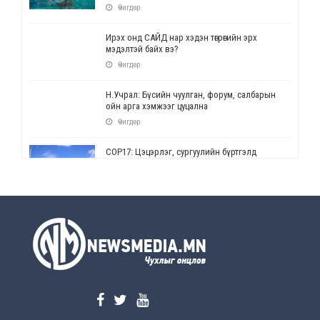
Өчигдөр
Ирэх онд САЙД нар хэдэн төгрөгийн эрх
мэдэлтэй байх вэ?
Өчигдөр
Н.Учрал: Бүсийн чуулган, форум, салбарын
ойн арга хэмжээг цуцална
Өчигдөр
СОР17: Цэцэрлэг, сургуулийн бүртгэлд
өөрчлөлт орно
Өчигдөр
УЕПГ: Биеэ үнэлэхийг зохион байгуулж, хүн
худалдаалсан хэргүүдийг шүүхэд
шилжүүлжээ
Өчигдөр
Өнөөдрийн онч үг
Өчигдөр