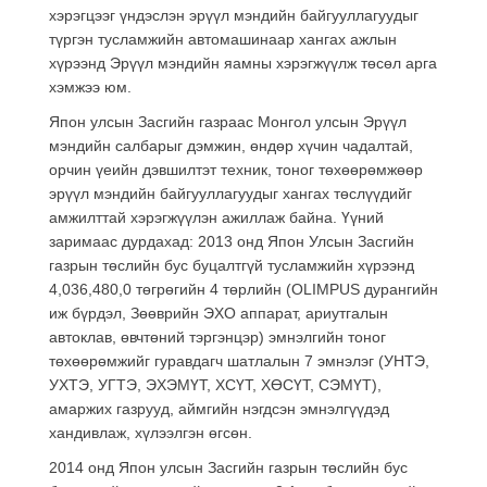
хэрэгцээг үндэслэн эрүүл мэндийн байгууллагуудыг
түргэн тусламжийн автомашинаар хангах ажлын
хүрээнд Эрүүл мэндийн яамны хэрэгжүүлж төсөл арга
хэмжээ юм.
Япон улсын Засгийн газраас Монгол улсын Эрүүл
мэндийн салбарыг дэмжин, өндөр хүчин чадалтай,
орчин үеийн дэвшилтэт техник, тоног төхөөрөмжөөр
эрүүл мэндийн байгууллагуудыг хангах төслүүдийг
амжилттай хэрэгжүүлэн ажиллаж байна. Үүний
заримаас дурдахад: 2013 онд Япон Улсын Засгийн
газрын төслийн бус буцалтгүй тусламжийн хүрээнд
4,036,480,0 төгрөгийн 4 төрлийн (OLIMPUS дурангийн
иж бүрдэл, Зөөврийн ЭХО аппарат, ариутгалын
автоклав, өвчтөний тэргэнцэр) эмнэлгийн тоног
төхөөрөмжийг гуравдагч шатлалын 7 эмнэлэг (УНТЭ,
УХТЭ, УГТЭ, ЭХЭМҮТ, ХСҮТ, ХӨСҮТ, СЭМҮТ),
амаржих газрууд, аймгийн нэгдсэн эмнэлгүүдэд
хандивлаж, хүлээлгэн өгсөн.
2014 онд Япон улсын Засгийн газрын төслийн бус