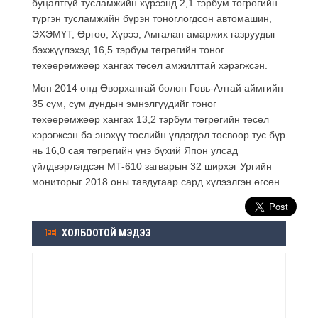
буцалтгүй тусламжийн хүрээнд 2,1 тэрбум төгрөгийн
түргэн тусламжийн бүрэн тоноглогдсон автомашин,
ЭХЭМҮТ, Өргөө, Хүрээ, Амгалан амаржих газруудыг
бэхжүүлэхэд 16,5 тэрбум төгрөгийн тоног
төхөөрөмжөөр хангах төсөл амжилттай хэрэгжсэн.
Мөн 2014 онд Өвөрхангай болон Говь-Алтай аймгийн
35 сум, сум дундын эмнэлгүүдийг тоног
төхөөрөмжөөр хангах 13,2 тэрбум төгрөгийн төсөл
хэрэгжсэн ба энэхүү төслийн үлдэгдэл төсвөөр тус бүр
нь 16,0 сая төгрөгийн үнэ бүхий Япон улсад
үйлдвэрлэгдсэн MT-610 загварын 32 ширхэг Ургийн
мониторыг 2018 оны тавдугаар сард хүлээлгэн өгсөн.
ХОЛБООТОЙ МЭДЭЭ