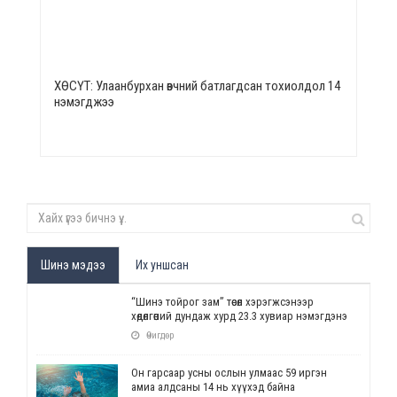
ХӨСҮТ: Улаанбурхан өвчний батлагдсан тохиолдол 14
нэмэгджээ
Шинэ мэдээ
Их уншсан
“Шинэ тойрог зам” төсөл хэрэгжсэнээр
хөдөлгөөний дундаж хурд 23.3 хувиар нэмэгдэнэ
Өчигдөр
Он гарсаар усны ослын улмаас 59 иргэн
амиа алдсаны 14 нь хүүхэд байна