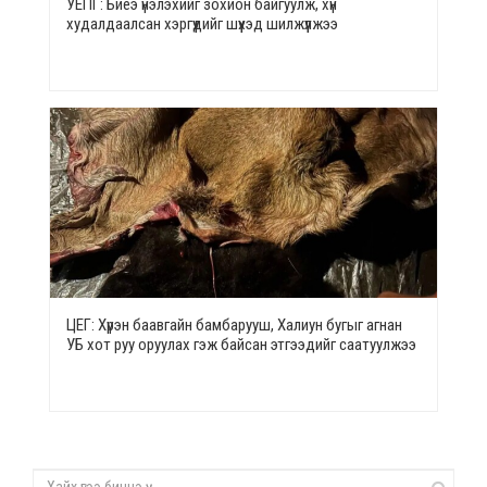
УЕПГ: Биеэ үнэлэхийг зохион байгуулж, хүн
худалдаалсан хэргүүдийг шүүхэд шилжүүлжээ
ЦЕГ: Хүрэн баавгайн бамбарууш, Халиун бугыг агнан
УБ хот руу оруулах гэж байсан этгээдийг саатуулжээ