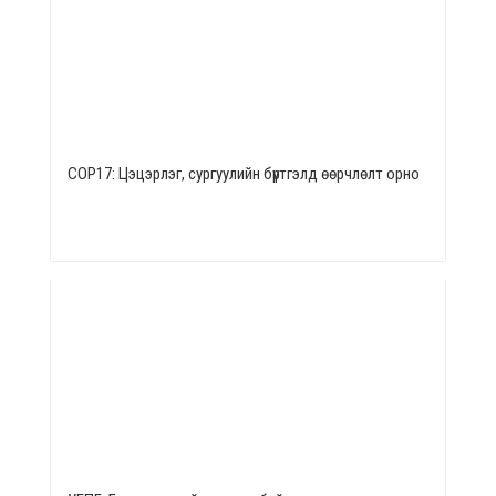
СОР17: Цэцэрлэг, сургуулийн бүртгэлд өөрчлөлт орно