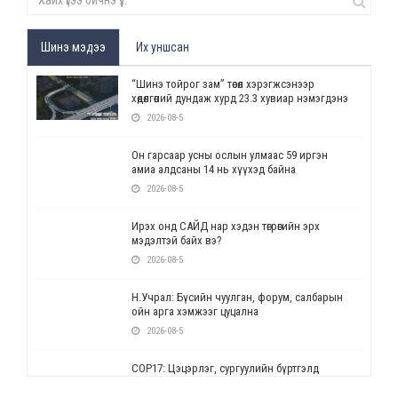
Шинэ мэдээ
Их уншсан
“Шинэ тойрог зам” төсөл хэрэгжсэнээр
хөдөлгөөний дундаж хурд 23.3 хувиар нэмэгдэнэ
2026-08-5
Он гарсаар усны ослын улмаас 59 иргэн
амиа алдсаны 14 нь хүүхэд байна
2026-08-5
Ирэх онд САЙД нар хэдэн төгрөгийн эрх
мэдэлтэй байх вэ?
2026-08-5
Н.Учрал: Бүсийн чуулган, форум, салбарын
ойн арга хэмжээг цуцална
2026-08-5
СОР17: Цэцэрлэг, сургуулийн бүртгэлд
өөрчлөлт орно