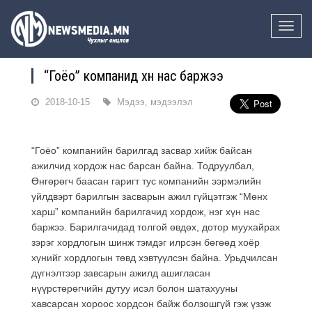
Toggle
naviga
“Гоёо” компанид хүн нас баржээ
2018-10-15
Мэдээ, мэдээлэл
“Гоёо” компанийн барилгад засвар хийж байсан
ажилчид хордож нас барсан байна. Тодруулбал,
Өнгөрөгч баасан гаригт тус компанийн ээрмэлийн
үйлдвэрт барилгын засварын ажил гүйцэтгэж “Мөнх
харш” компанийн барилгачид хордож, нэг хүн нас
баржээ. Барилгачидад толгой өвдөх, дотор муухайрах
зэрэг хордлогын шинж тэмдэг илрсэн бөгөөд хоёр
хүнийг хордлогын төвд хэвтүүлсэн байна. Урьдчилсан
дүгнэлтээр завсарын ажилд ашигласан
нүүрстөрөгчийн дутуу исэл болон шатахууны
хавсарсан хороос хордсон байж болзошгүй гэж үзэж