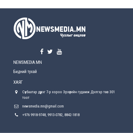
2026-08-5
УЕПГ: Биеэ үнэлэхийг зохион байгуулж, хүн
худалдаалсан хэргүүдийг шүүхэд
шилжүүлжээ
2026-08-5
Өнөөдрийн онч үг
2026-08-5
NEWSMEDIA.MN
Энэ сарын 15-наас эхлэн замын хөдөлгөөнд
өөрчлөлт орно
Бидний тухай
2026-08-4
ХАЯГ
С.Бямбацогт: Иргэд, бизнес эрхлэгчдэд
Сүхбаатар дүүрэг 7-р хороо Эрхүүгийн гудамж Дэлгэр төв 301
хүрсэн өгөөжөөрөө ажлаа үнэлж, хэрэгжилтээ
тайлагнадаг байх ёстой
тоот
2026-08-4
newsmedia.mn@gmail.com
+976 9918-9748, 9913-0782, 8842-1818
Улсын онцгой комисс өвөлжилтийн бэлтгэл,
бэлэн байдлыг хангах чиглэлээр хуралдлаа
2026-07-30