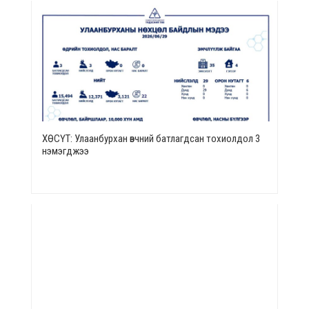
ХӨСҮТ: Улаанбурхан өвчний батлагдсан тохиолдол 3
нэмэгджээ