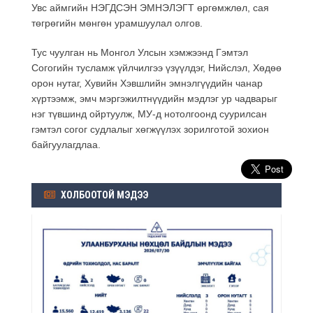
Увс аймгийн НЭГДСЭН ЭМНЭЛЭГТ өргөмжлөл, сая
төгрөгийн мөнгөн урамшуулал олгов.
Тус чуулган нь Монгол Улсын хэмжээнд Гэмтэл
Согогийн тусламж үйлчилгээ үзүүлдэг, Нийслэл, Хөдөө
орон нутаг, Хувийн Хэвшлийн эмнэлгүүдийн чанар
хүртээмж, эмч мэргэжилтнүүдийн мэдлэг ур чадварыг
нэг түвшинд ойртуулж, МУ-д нотолгоонд суурилсан
гэмтэл согог судлалыг хөгжүүлэх зорилготой зохион
байгуулагдлаа.
ХОЛБООТОЙ МЭДЭЭ