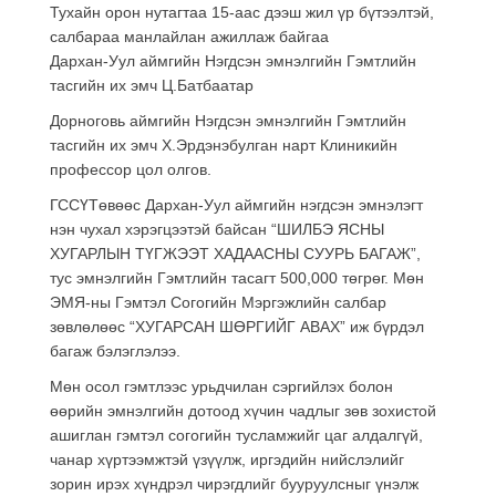
Тухайн орон нутагтаа 15-аас дээш жил үр бүтээлтэй,
салбараа манлайлан ажиллаж байгаа
Дархан-Уул аймгийн Нэгдсэн эмнэлгийн Гэмтлийн
тасгийн их эмч Ц.Батбаатар
Дорноговь аймгийн Нэгдсэн эмнэлгийн Гэмтлийн
тасгийн их эмч Х.Эрдэнэбулган нарт Клиникийн
профессор цол олгов.
ГССҮТөвөөс Дархан-Уул аймгийн нэгдсэн эмнэлэгт
нэн чухал хэрэгцээтэй байсан “ШИЛБЭ ЯСНЫ
ХУГАРЛЫН ТҮГЖЭЭТ ХАДААСНЫ СУУРЬ БАГАЖ”,
тус эмнэлгийн Гэмтлийн тасагт 500,000 төгрөг. Мөн
ЭМЯ-ны Гэмтэл Согогийн Мэргэжлийн салбар
зөвлөлөөс “ХУГАРСАН ШӨРГИЙГ АВАХ” иж бүрдэл
багаж бэлэглэлээ.
Мөн осол гэмтлээс урьдчилан сэргийлэх болон
өөрийн эмнэлгийн дотоод хүчин чадлыг зөв зохистой
ашиглан гэмтэл согогийн тусламжийг цаг алдалгүй,
чанар хүртээмжтэй үзүүлж, иргэдийн нийслэлийг
зорин ирэх хүндрэл чирэгдлийг бууруулсныг үнэлж