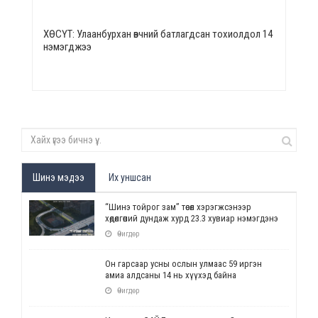
ХӨСҮТ: Улаанбурхан өвчний батлагдсан тохиолдол 14
нэмэгджээ
Шинэ мэдээ
Их уншсан
“Шинэ тойрог зам” төсөл хэрэгжсэнээр
хөдөлгөөний дундаж хурд 23.3 хувиар нэмэгдэнэ
Өчигдөр
Он гарсаар усны ослын улмаас 59 иргэн
амиа алдсаны 14 нь хүүхэд байна
Өчигдөр