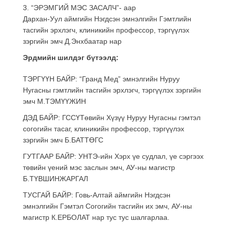
3. “ЭРЭМГИЙ МЭС ЗАСАЛЧ”- аар
Дархан-Уул аймгийн Нэгдсэн эмнэлгийн Гэмтлийн
тасгийн эрхлэгч, клиникийн профессор, тэргүүлэх
зэргийн эмч Д.Энхбаатар нар
Эрдмийн шилдэг бүтээлд:
ТЭРГҮҮН БАЙР: “Гранд Мед” эмнэлгийн Нуруу
Нугасны гэмтлийн тасгийн эрхлэгч, тэргүүлэх зэргийн
эмч М.ТЭМҮҮЖИН
ДЭД БАЙР: ГССҮТөвийн Хүзүү Нуруу Нугасны гэмтэл
согогийн тасаг, клиникийн профессор, тэргүүлэх
зэргийн эмч Б.БАТТӨГС
ГУТГААР БАЙР: УНТЭ-ийн Хэрх үе судлал, үе сэргээх
төвийн үений мэс заслын эмч, АУ-ны магистр
Б.ТҮВШИНЖАРГАЛ
ТУСГАЙ БАЙР: Говь-Алтай аймгийн Нэгдсэн
эмнэлгийн Гэмтэл Согогийн тасгийн их эмч, АУ-ны
магистр К.ЕРБОЛАТ нар тус тус шалгарлаа.