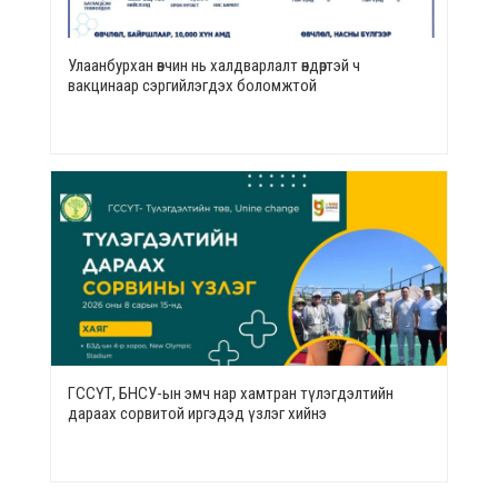
Улаанбурхан өвчин нь халдварлалт өндөртэй ч
вакцинаар сэргийлэгдэх боломжтой
ГССҮТ, БНСУ-ын эмч нар хамтран түлэгдэлтийн
дараах сорвитой иргэдэд үзлэг хийнэ