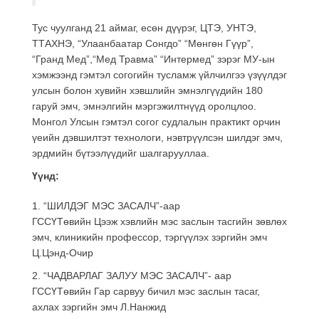
Тус чуулганд 21 аймаг, есөн дүүрэг, ЦТЭ, УНТЭ,
ТТАХНЭ, “Улаанбаатар Сонгдо” “Мөнгөн Гүүр”,
“Гранд Мед”,“Мед Травма” “Интермед” зэрэг МУ-ын
хэмжээнд гэмтэл согогийн тусламж үйлчилгээ үзүүлдэг
улсын болон хувийн хэвшлийн эмнэлгүүдийн 180
гаруй эмч, эмнэлгийн мэргэжилтнүүд оролцлоо.
Монгол Улсын гэмтэл согог судлалын практикт орчин
үеийн дэвшилтэт технологи, нэвтрүүлсэн шилдэг эмч,
эрдмийн бүтээлүүдийг шалгарууллаа.
Үүнд:
1. “ШИЛДЭГ МЭС ЗАСАЛЧ”-аар
ГССҮТөвийн Цээж хэвлийн мэс заслын тасгийн зөвлөх
эмч, клиникийн профессор, тэргүүлэх зэргийн эмч
Ц.Цэнд-Очир
2. “ЧАДВАРЛАГ ЗАЛУУ МЭС ЗАСАЛЧ”- аар
ГССҮТөвийн Гар сарвуу бичил мэс заслын тасаг,
ахлах зэргийн эмч Л.Нанжид