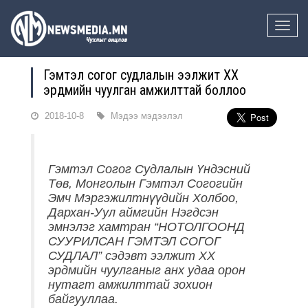
Toggle
naviga
Гэмтэл согог судлалын ээлжит ХХ
эрдмийн чуулган амжилттай боллоо
2018-10-8
Мэдээ мэдээлэл
Гэмтэл Согог Судлалын Үндэсний
Төв, Монголын Гэмтэл Согогийн
Эмч Мэргэжилтнүүдийн Холбоо,
Дархан-Уул аймгийн Нэгдсэн
эмнэлэг хамтран “НОТОЛГООНД
СУУРИЛСАН ГЭМТЭЛ СОГОГ
СУДЛАЛ” сэдэвт ээлжит ХХ
эрдмийн чуулганыг анх удаа орон
нутагт амжилттай зохион
байгууллаа.