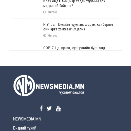
Ирэх онд САЙД нар хэдэн төгрөгийн эрх
мэдэлтэй байх вэ?
Өчигдөр
Н.Учрал: Бүсийн чуулган, форум, салбарын
ойн арга хэмжээг цуцална
Өчигдөр
СОР17: Цэцэрлэг, сургуулийн бүртгэлд
өөрчлөлт орно
Өчигдөр
УЕПГ: Биеэ үнэлэхийг зохион байгуулж, хүн
худалдаалсан хэргүүдийг шүүхэд
шилжүүлжээ
Өчигдөр
Өнөөдрийн онч үг
Өчигдөр
NEWSMEDIA.MN
Энэ сарын 15-наас эхлэн замын хөдөлгөөнд
өөрчлөлт орно
Бидний тухай