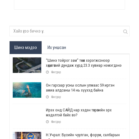
Шинэ мэдээ
Их уншсан
“Шинэ тойрог зам” төсөл хэрэгжсэнээр
хөдөлгөөний дундаж хурд 23.3 хувиар нэмэгдэнэ
Өчигдөр
Он гарсаар усны ослын улмаас 59 иргэн
амиа алдсаны 14 нь хүүхэд байна
Өчигдөр
Ирэх онд САЙД нар хэдэн төгрөгийн эрх
мэдэлтэй байх вэ?
Өчигдөр
Н.Учрал: Бүсийн чуулган, форум, салбарын