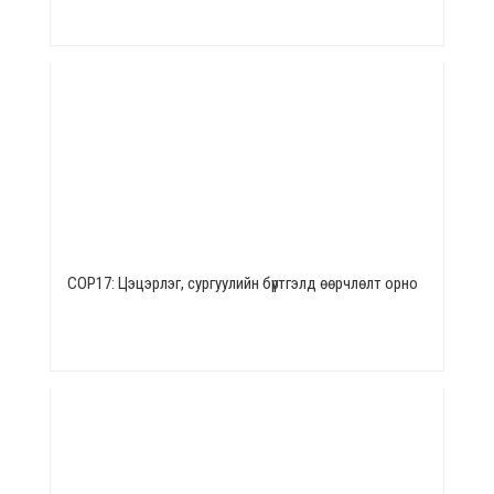
СОР17: Цэцэрлэг, сургуулийн бүртгэлд өөрчлөлт орно