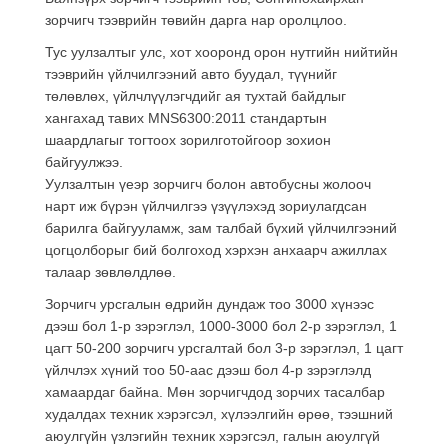
зорчигч тээврийн төвийн дарга нар оролцлоо.
Тус уулзалтыг улс, хот хооронд орон нутгийн нийтийн
тээврийн үйлчилгээний авто буудал, түүнийг
төлөвлөх, үйлчлүүлэгчдийг ая тухтай байдлыг
хангахад тавих MNS6300:2011 стандартын
шаардлагыг тогтоох зорилготойгоор зохион
байгуулжээ.
Уулзалтын үеэр зорчигч болон автобусны жолооч
нарт иж бүрэн үйлчилгээ үзүүлэхэд зориулагдсан
барилга байгууламж, зам талбай бүхий үйлчилгээний
цогцолборыг бий болгоход хэрхэн анхаарч ажиллах
талаар зөвлөлдлөө.
Зорчигч урсгалын өдрийн дундаж тоо 3000 хүнээс
дээш бол 1-р зэрэглэл, 1000-3000 бол 2-р зэрэглэл, 1
цагт 50-200 зорчигч урсгалтай бол 3-р зэрэглэл, 1 цагт
үйлчлэх хүний тоо 50-аас дээш бол 4-р зэрэглэлд
хамаардаг байна. Мөн зорчигчдод зорчих тасалбар
худалдах техник хэрэгсэл, хүлээлгийн өрөө, тээшний
аюулгүйн үзлэгийн техник хэрэгсэл, галын аюулгүй