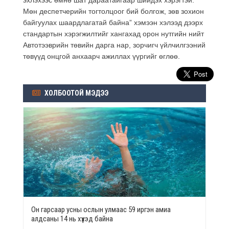
Мөн деспетчерийн тогтолцоог бий болгож, зөв зохион
байгуулах шаардлагатай байна” хэмээн хэлээд дээрх
стандартын хэрэгжилтийг хангахад орон нутгийн нийт
Автотээврийн төвийн дарга нар, зорчигч үйлчилгээний
төвүүд онцгой анхаарч ажиллах үүргийг өглөө.
ХОЛБООТОЙ МЭДЭЭ
Он гарсаар усны ослын улмаас 59 иргэн амиа
алдсаны 14 нь хүүхэд байна