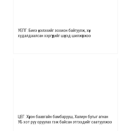
УЕПГ: Биеэ үнэлэхийг зохион байгуулж, хүн
худалдаалсан хэргүүдийг шүүхэд шилжүүлжээ
ЦЕГ: Хүрэн баавгайн бамбарууш, Халиун бугыг агнан
УБ хот руу оруулах гэж байсан этгээдийг саатуулжээ