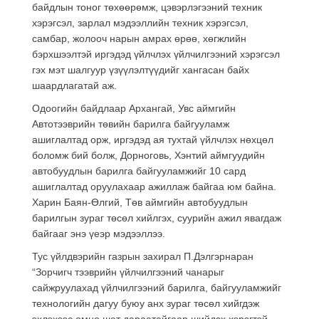
байдлын тоног төхөөрөмж, цэвэрлэгээний техник
хэрэгсэл, зарлал мэдээллийн техник хэрэгсэл,
самбар, жолооч нарын амрах өрөө, хөгжлийн
бэрхшээлтэй иргэдэд үйлчлэх үйлчилгээний хэрэгсэл
гэх мэт шалгуур үзүүлэлтүүдийг хангасан байх
шаардлагатай аж.
Одоогийн байдлаар Архангай, Увс аймгийн
Автотээврийн төвийн барилга байгууламж
ашиглалтад орж, иргэдэд ая тухтай үйлчлэх нөхцөл
боломж бий болж, Дорноговь, Хэнтий аймгуудийн
автобуудлын барилга байгууламжийг 10 сард
ашиглалтад оруулахаар ажиллаж байгаа юм байна.
Харин Баян-Өлгий, Төв аймгийн автобуудлын
барилгын зураг төсөл хийлгэх, суурийн ажил явагдаж
байгааг энэ үеэр мэдээллээ.
Тус үйлдвэрийн газрын захирал П.Дэлгэрнаран
“Зорчигч тээврийн үйлчилгээний чанарыг
сайжруулахад үйлчилгээний барилга, байгууламжийг
технологийн дагуу буюу анх зураг төсөл хийгдэж
эхлэхээс өмнө шат дараатайгаар шийдэх хэрэгтэй.