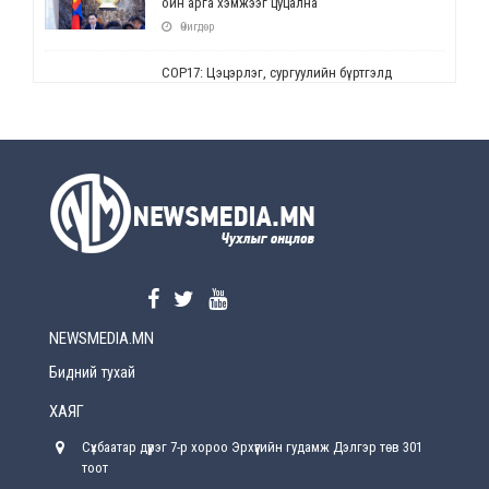
ойн арга хэмжээг цуцална
Өчигдөр
СОР17: Цэцэрлэг, сургуулийн бүртгэлд
өөрчлөлт орно
Өчигдөр
УЕПГ: Биеэ үнэлэхийг зохион байгуулж, хүн
худалдаалсан хэргүүдийг шүүхэд
шилжүүлжээ
Өчигдөр
Өнөөдрийн онч үг
Өчигдөр
NEWSMEDIA.MN
Энэ сарын 15-наас эхлэн замын хөдөлгөөнд
өөрчлөлт орно
Бидний тухай
2026-08-4
ХАЯГ
С.Бямбацогт: Иргэд, бизнес эрхлэгчдэд
Сүхбаатар дүүрэг 7-р хороо Эрхүүгийн гудамж Дэлгэр төв 301
хүрсэн өгөөжөөрөө ажлаа үнэлж, хэрэгжилтээ
тайлагнадаг байх ёстой
тоот
2026-08-4