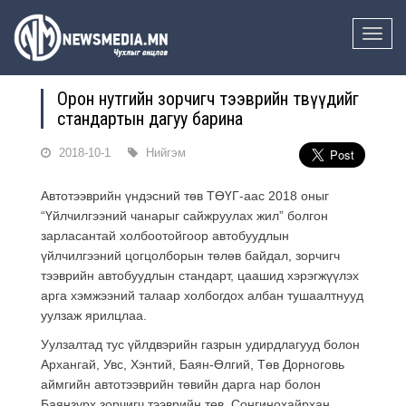
Toggle
naviga
Орон нутгийн зорчигч тээврийн төвүүдийг
стандартын дагуу барина
2018-10-1
Нийгэм
Автотээврийн үндэсний төв ТӨҮГ-аас 2018 оныг
“Үйлчилгээний чанарыг сайжруулах жил” болгон
зарласантай холбоотойгоор автобуудлын
үйлчилгээний цогцолборын төлөв байдал, зорчигч
тээврийн автобуудлын стандарт, цаашид хэрэгжүүлэх
арга хэмжээний талаар холбогдох албан тушаалтнууд
уулзаж ярилцлаа.
Уулзалтад тус үйлдвэрийн газрын удирдлагууд болон
Архангай, Увс, Хэнтий, Баян-Өлгий, Төв Дорноговь
аймгийн автотээврийн төвийн дарга нар болон
Баянзүрх зорчигч тээврийн төв, Сонгинохайрхан