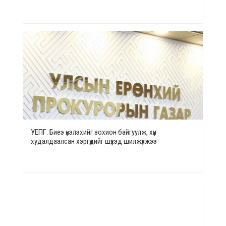
УЕПГ: Биеэ үнэлэхийг зохион байгуулж, хүн
худалдаалсан хэргүүдийг шүүхэд шилжүүлжээ