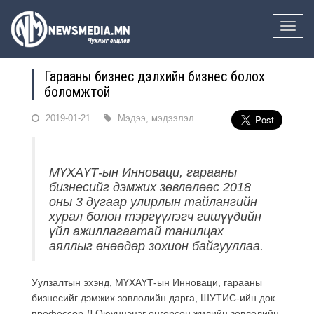
Toggle
naviga
Гарааны бизнес дэлхийн бизнес болох
боломжтой
2019-01-21
Мэдээ, мэдээлэл
МҮХАҮТ-ын Инноваци, гарааны
бизнесийг дэмжих зөвлөлөөс 2018
оны 3 дугаар улирлын тайлангийн
хурал болон тэргүүлэгч гишүүдийн
үйл ажиллагаатай танилцах
аяллыг өнөөдөр зохион байгууллаа.
Уулзалтын эхэнд, МҮХАҮТ-ын Инноваци, гарааны
бизнесийг дэмжих зөвлөлийн дарга, ШУТИС-ийн док.
профессор Л.Оюунцэцэг өнгөрсөн жилийн зөвлөлийн