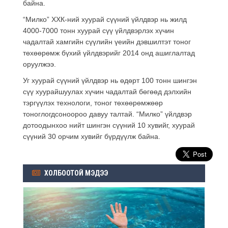
байна.
“Милко” ХХК-ний хуурай сүүний үйлдвэр нь жилд
4000-7000 тонн хуурай сүү үйлдвэрлэх хүчин
чадалтай хамгийн сүүлийн үеийн дэвшилтэт тоног
төхөөрөмж бүхий үйлдвэрийг 2014 онд ашиглалтад
оруулжээ.
Уг хуурай сүүний үйлдвэр нь өдөрт 100 тонн шингэн
сүү хуурайшуулах хүчин чадалтай бөгөөд дэлхийн
тэргүүлэх технологи, тоног төхөөрөмжөөр
тоноглогдсоноороо давуу талтай. “Милко” үйлдвэр
дотоодынхоо нийт шингэн сүүний 10 хувийг, хуурай
сүүний 30 орчим хувийг бүрдүүлж байна.
ХОЛБООТОЙ МЭДЭЭ