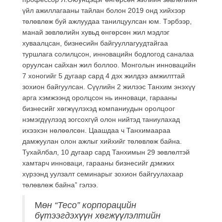
үйл ажиллагааны тайлан болон 2019 онд хийхээр
төлөвлөж буй ажлуудаа танилцуулсан юм. Тэрбээр,
манай зөвлөлийн хувьд өнгөрсөн жил мэдлэг
хуваалцсан, бизнесийн байгууллагуудтайгаа
туршлага солилцсон, инновацийн бодлогод саналаа
оруулсан сайхан жил боллоо. Монголын инновацийн
7 хоногийг 5 дугаар сард 4 дэх жилдээ амжилттай
зохион байгуулсан. Сүүлийн 2 жилээс Танхим энэхүү
арга хэмжээнд оролцсон нь инноваци, гарааны
бизнесийг хөгжүүлэхэд компаниудын оролцоог
нэмэгдүүлээд зогсохгүй олон нийтэд таниулахад
ихээхэн нөлөөлсөн. Цаашдаа ч Танхимаараа
дамжуулан олон ажлыг хийхийг төлөвлөж байна.
Тухайлбал, 10 дугаар сард Танхимын 29 зөвлөлтэй
хамтарч инноваци, гарааны бизнесийг дэмжих
хүрээнд уулзалт семинарыг зохион байгуулахаар
төлөвлөж байна” гэлээ.
М
өн “Тесо” корпорацийн
бүтээгдэхүүн хөгжүүлэлтийн