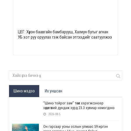
ЦЕГ: Хүрэн баавгайн бамбарууш, Халиун бугыг агнан
УБ хот руу оруулах гэж байсан этгээдийг саатуулжээ
Шинэ мэдээ
Их уншсан
“Шинэ тойрог зам” төсөл хэрэгжсэнээр
хөдөлгөөний дундаж хурд 23.3 хувиар нэмэгдэнэ
2026-08-5
Он гарсаар усны ослын улмаас 59 иргэн