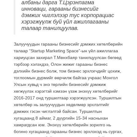
албаны дарга Т.Цэрэнпагма
инноваци, гарааны бизнесийг
дэмжих чиглэлээр тус корпорациас
хэрэгжүүлж буй үйл ажиллагааны
талаар танилцуулав.
Залуучуудын гарааны бизнесийг дэмжих хөтөлбөрийн
талаар “Startup Marketing Space”-ын үйл ажиллагаа
хариуцсан захирал Т.Мөнхбаяр танилцуулсан бөгөөд
тэрбээр хэлэхдээ, Олон жижиг гарааны бизнес
дэлхийн бизнес болж, том бизнес эрхлэгчдийг цохиж,
тоглоомын дүрмийг өөрчилж байгаа учраас Монгол
Улсын хувьд ч энэ төрлийн бизнесийг дэмжиж
хөгжүүлэх хэрэгтэй хэмээн үзэж энэхүү хөтөлбөрийг
2016-2017 онд туршилтаар хэрэгжүүлсэн. Туршилтын
хөтөлбөр нь залуучуудын хөдөлмөр эрхлэлтийг
дэмжих гэсэн чиглэлтэй байсан. Туршилтын
хугацаанд 8 аймаг, 2 дүүргийн 15-34 насныхан
хамрагдсан юм. Энэхүү хөтөлбөрийн зорилго нь
богино хугацаанд гарааны бизнес эрхлэхэд нь сургах,