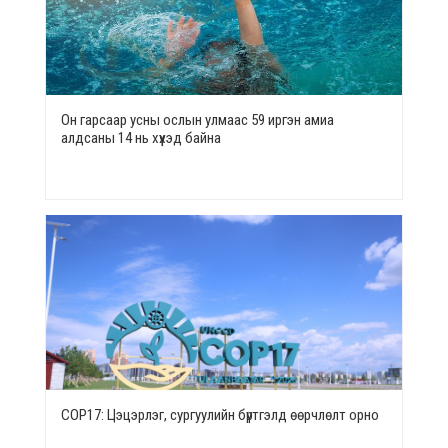
Он гарсаар усны ослын улмаас 59 иргэн амиа
алдсаны 14 нь хүүхэд байна
СОР17: Цэцэрлэг, сургуулийн бүртгэлд өөрчлөлт орно