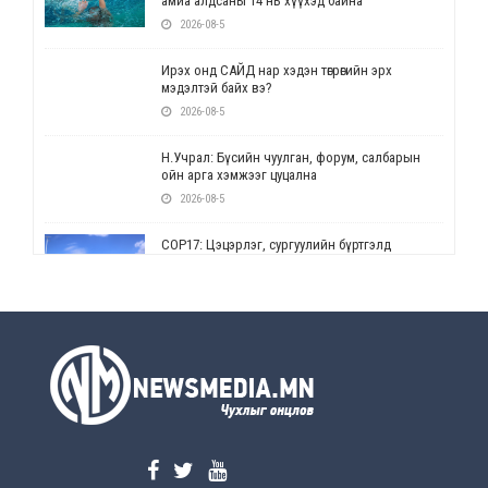
амиа алдсаны 14 нь хүүхэд байна
2026-08-5
Ирэх онд САЙД нар хэдэн төгрөгийн эрх
мэдэлтэй байх вэ?
2026-08-5
Н.Учрал: Бүсийн чуулган, форум, салбарын
ойн арга хэмжээг цуцална
2026-08-5
СОР17: Цэцэрлэг, сургуулийн бүртгэлд
өөрчлөлт орно
2026-08-5
УЕПГ: Биеэ үнэлэхийг зохион байгуулж, хүн
худалдаалсан хэргүүдийг шүүхэд
шилжүүлжээ
2026-08-5
Өнөөдрийн онч үг
2026-08-5