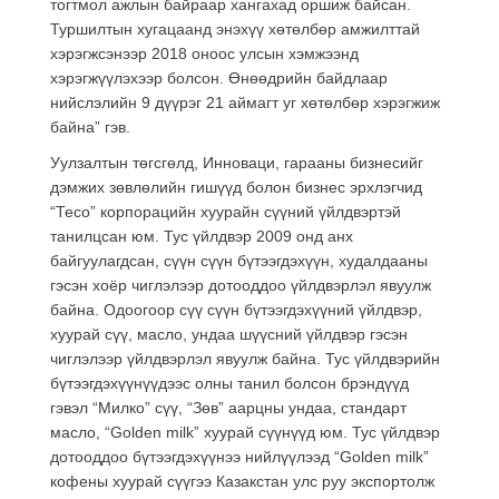
тогтмол ажлын байраар хангахад оршиж байсан.
Туршилтын хугацаанд энэхүү хөтөлбөр амжилттай
хэрэгжсэнээр 2018 оноос улсын хэмжээнд
хэрэгжүүлэхээр болсон. Өнөөдрийн байдлаар
нийслэлийн 9 дүүрэг 21 аймагт уг хөтөлбөр хэрэгжиж
байна” гэв.
Уулзалтын төгсгөлд, Инноваци, гарааны бизнесийг
дэмжих зөвлөлийн гишүүд болон бизнес эрхлэгчид
“Тесо” корпорацийн хуурайн сүүний үйлдвэртэй
танилцсан юм. Тус үйлдвэр 2009 онд анх
байгуулагдсан, сүүн сүүн бүтээгдэхүүн, худалдааны
гэсэн хоёр чиглэлээр дотооддоо үйлдвэрлэл явуулж
байна. Одоогоор сүү сүүн бүтээгдэхүүний үйлдвэр,
хуурай сүү, масло, ундаа шүүсний үйлдвэр гэсэн
чиглэлээр үйлдвэрлэл явуулж байна. Тус үйлдвэрийн
бүтээгдэхүүнүүдээс олны танил болсон брэндүүд
гэвэл “Милко” сүү, “Зөв” аарцны ундаа, стандарт
масло, “Golden milk” хуурай сүүнүүд юм. Тус үйлдвэр
дотооддоо бүтээгдэхүүнээ нийлүүлээд “Golden milk”
кофены хуурай сүүгээ Казакстан улс руу экспортолж