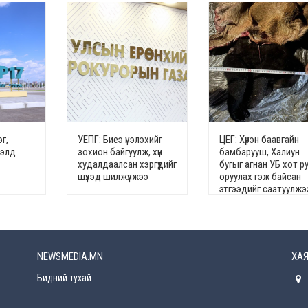
г,
УЕПГ: Биеэ үнэлэхийг
ЦЕГ: Хүрэн баавгайн
гэлд
зохион байгуулж, хүн
бамбарууш, Халиун
худалдаалсан хэргүүдийг
бугыг агнан УБ хот р
шүүхэд шилжүүлжээ
оруулах гэж байсан
этгээдийг саатуулжэ
NEWSMEDIA.MN
ХАЯ
Бидний тухай