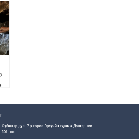
Өнөөдрийн онч үг
2026-08-5
Энэ сарын 15-наас эхлэн
замын хөдөлгөөнд өөрчлөлт
орно
2026-08-4
С.Бямбацогт: Иргэд,
бизнес эрхлэгчдэд
хүрсэн өгөөжөөрөө ажлаа үнэлж,
уу
хэрэгжилтээ тайлагнадаг
байх ёстой
э
2026-08-4
Улсын онцгой комисс
өвөлжилтийн бэлтгэл,
бэлэн байдлыг хангах
Г
чиглэлээр хуралдлаа
2026-07-30
Сүхбаатар дүүрэг 7-р хороо Эрхүүгийн гудамж Дэлгэр төв
301 тоот
Баян-Өлгийн дараагийн