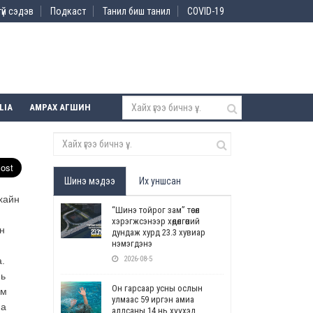
үй сэдэв
Подкаст
Танил биш танил
COVID-19
LIA
АМРАХ АГШИН
Шинэ мэдээ
Их уншсан
хайн
“Шинэ тойрог зам” төсөл
хэрэгжсэнээр хөдөлгөөний
н
дундаж хурд 23.3 хувиар
нэмэгдэнэ
2026-08-5
а.
нь
Он гарсаар усны ослын
им
улмаас 59 иргэн амиа
на
алдсаны 14 нь хүүхэд