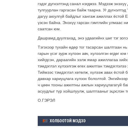
гэдэг дүгнэлтэнд санал нэгджээ. Мэдээж энэхү
тулгуурлан гаргасан байж таарна. Уг дүгнэлтэд
дагуу аюулгүй байдлыг хангаж ажиллах ёстой 
үзсэн байна. Энэхүү гарсан гэмтлийн улмаас н
саатсан юм.
Дашрамд дуулгахад, энэ удаагийнх шиг тэг зогс
Тэгэхээр тухайн өдөр тог тасарсан шалтгаан н
гарын үсэг зурж хүлээн авч, хүлээлгэн өгдөг ю
хийгдсэн, дараагийн ээлж ямар ажиллагаа хийх
тэмдэглэл хүлээлгэж өгөх ажилтан тэмдэглэлээ х
Тиймээс тэмдэглэл хөтөлж, хүлээж авах ёстой 
давхар хариуцлага хүлээх бололтой. Энгийнээр
ч цөөн тооны ажилтны ажлын хариуцлагагүй бай
асуудлыг түр хойшлуулж, шалтгааныг эцэслэн т
О.ГЭРЭЛ
ХОЛБООТОЙ МЭДЭЭ