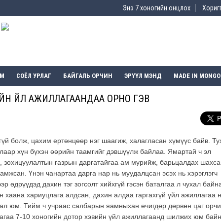
Энэ 7 хоногийн онцлох
Хоригг
ЭМ
СОЁЛ УРЛАГ
БАЙГАЛЬ ОРЧИН
ЭРҮҮЛ МЭНД
MADE IN MONGO
ЙН ҮЙЛ АЖИЛЛАГААНДАА ОРНО ГЭВ
гүй болж, цахим ертөнцөөр нэг шаагиж, халагласан хүмүүс байв. Ту
лаар хүн бүхэн өөрийн таамгийг дэвшүүлж байлаа. Ямартай ч эл
, зохицуулалтын газрын даргатайгаа ам мурийж, барьцалдах шахса
амжсан. Үнэн чанартаа дарга нар нь муудалцсан эсэх нь хэрэглэгч
р өдрүүдэд дахин тэг зогсолт хийхгүй гэсэн баталгаа л чухал байн
н хаана хариуцлага алдсан, дахин алдаа гаргахгүй үйл ажиллагаа 
дал юм. Тийм ч учраас салбарын яамныхан өчигдөр дөрвөн цаг орч
агаа 7-10 хоногийн дотор хэвийн үйл ажиллагаанд шилжих юм бай