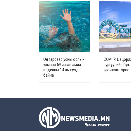
Он гарсаар усны ослын
СОР17: Цэцэрлэ
улмаас 59 иргэн амиа
сургуулийн бүрт
алдсаны 14 нь хүүхэд
өөрчлөлт орно
байна