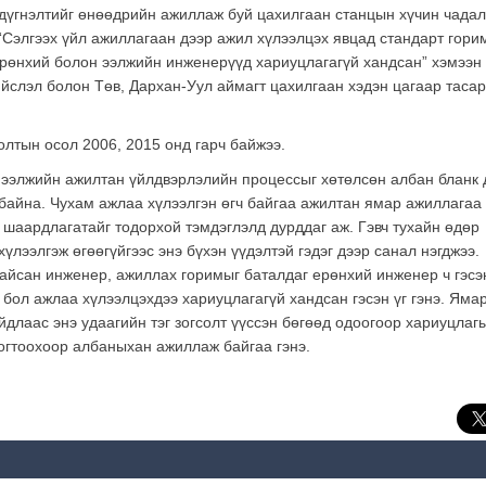
ү дүгнэлтийг өнөөдрийн ажиллаж буй цахилгаан станцын хүчин чада
 “Сэлгээх үйл ажиллагаан дээр ажил хүлээлцэх явцад стандарт гор
Ерөнхий болон ээлжийн инженерүүд хариуцлагагүй хандсан” хэмээн
ийслэл болон Төв, Дархан-Уул аймагт цахилгаан хэдэн цагаар тасар
олтын осол 2006, 2015 онд гарч байжээ.
ь ээлжийн ажилтан үйлдвэрлэлийн процессыг хөтөлсөн албан бланк 
м байна. Чухам ажлаа хүлээлгэн өгч байгаа ажилтан ямар ажиллагаа
 шаардлагатайг тодорхой тэмдэглэлд дурддаг аж. Гэвч тухайн өдөр
үлээлгэж өгөөгүйгээс энэ бүхэн үүдэлтэй гэдэг дээр санал нэгджээ.
байсан инженер, ажиллах горимыг баталдаг ерөнхий инженер ч гэсэ
 бол ажлаа хүлээлцэхдээ хариуцлагагүй хандсан гэсэн үг гэнэ. Яма
длаас энэ удаагийн тэг зогсолт үүссэн бөгөөд одоогоор хариуцлаг
огтоохоор албаныхан ажиллаж байгаа гэнэ.