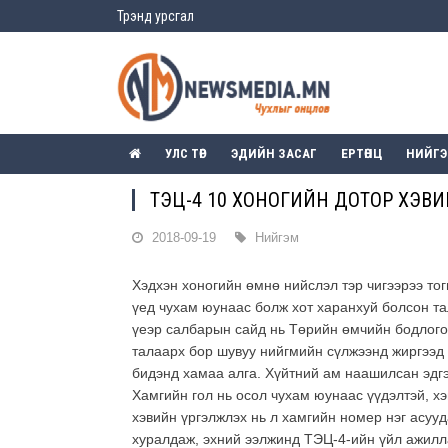
Трэнд урсгал
УЛС ТӨР
ЭДИЙН ЗАСАГ
ЕРТӨНЦ
НИЙГ
ТЭЦ-4 10 ХОНОГИЙН ДОТОР ХЭВИ
2018-09-19
Нийгэм
Хэдхэн хоногийн өмнө нийслэл тэр чигээрээ тог
үед чухам юунаас болж хот харанхуй болсон та
үеэр салбарын сайд нь Төрийн өмчийн бодлого
талаарх бор шувуу нийгмийн сүлжээнд жиргээд 
бидэнд хамаа алга. Хүйтний ам наашилсан эдгээ
Хамгийн гол нь осол чухам юунаас үүдэлтэй, хэ
хэвийн үргэлжлэх нь л хамгийн номер нэг асуу
хуралдаж, эхний ээлжинд ТЭЦ-4-ийн үйл ажилл