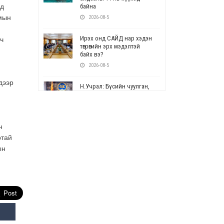
лд
байна
имын
2026-08-5
Ирэх онд САЙД нар хэдэн
ч
төгрөгийн эрх мэдэлтэй
байх вэ?
2026-08-5
дээр
Н.Учрал: Бүсийн чуулган,
форум, салбарын ойн
арга хэмжээг цуцална
2026-08-5
н
СОР17: Цэцэрлэг,
ртай
сургуулийн бүртгэлд
ын
өөрчлөлт орно
2026-08-5
УЕПГ: Биеэ үнэлэхийг
зохион байгуулж, хүн
худалдаалсан хэргүүдийг
шүүхэд шилжүүлжээ
2026-08-5