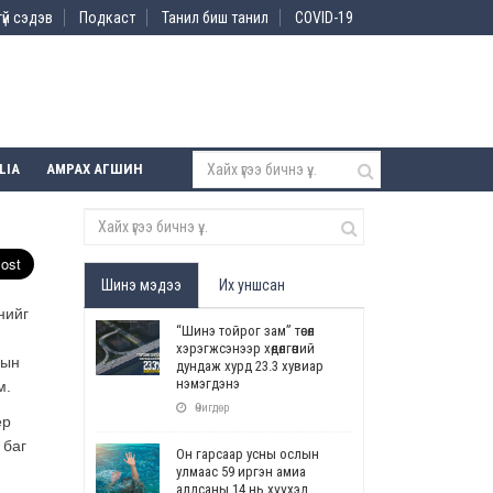
үй сэдэв
Подкаст
Танил биш танил
COVID-19
LIA
АМРАХ АГШИН
Шинэ мэдээ
Их уншсан
нийг
“Шинэ тойрог зам” төсөл
хэрэгжсэнээр хөдөлгөөний
сын
дундаж хурд 23.3 хувиар
нэмэгдэнэ
м.
Өчигдөр
ёр
 баг
Он гарсаар усны ослын
улмаас 59 иргэн амиа
алдсаны 14 нь хүүхэд