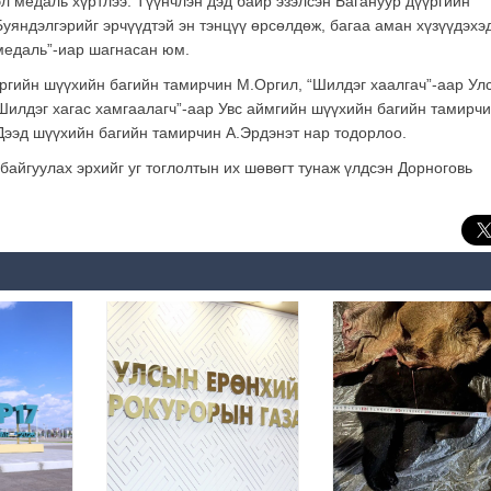
л медаль хүртлээ. Түүнчлэн дэд байр эзэлсэн Багануур дүүргийн
Буяндэлгэрийг эрчүүдтэй эн тэнцүү өрсөлдөж, багаа аман хүзүүдэхэ
 медаль”-иар шагнасан юм.
үргийн шүүхийн багийн тамирчин М.Оргил, “Шилдэг хаалгач”-аар Ул
Шилдэг хагас хамгаалагч”-аар Увс аймгийн шүүхийн багийн тамирч
Дээд шүүхийн багийн тамирчин А.Эрдэнэт нар тодорлоо.
байгуулах эрхийг уг тоглолтын их шөвөгт тунаж үлдсэн Дорноговь