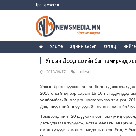
Трэнд урсгал
УЛС ТӨР
ЭДИЙН ЗАСАГ
ЕРТӨНЦ
НИЙГ
Улсын Дээд шүүхийн баг тамирчид х
2018-09-17
Нийгэм
Улсын Дээд шүүхээс анхан болон давж заалдах
2018 оны 9 дүгээр сарын 15-16-ны өдрүүдэд а
хөлбөмбөгийн аварга шалгаруулах тэмцээн 201
Дээд шүүх нийт шүүхүүдийн дунд зохион байгуу
Тэмцээнд нийт 20 шүүхийн баг тамирчид өрсөл
дахь удаагаа түрүүлж, алтан медаль, аваргын 
аман хүзүүдэж мөнгөн медаль авсан бол, Б.Ама