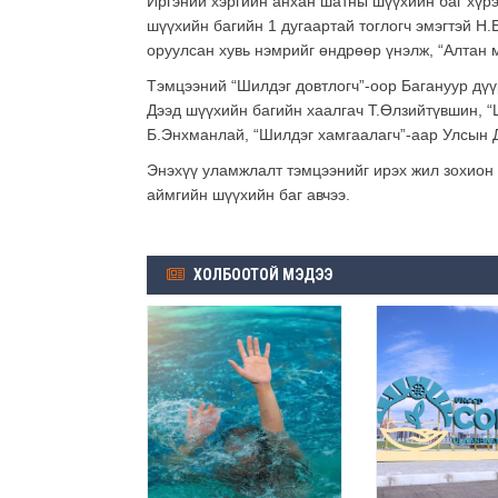
Иргэний хэргийн анхан шатны шүүхийн баг хүрэ
шүүхийн багийн 1 дугаартай тоглогч эмэгтэй Н.
оруулсан хувь нэмрийг өндрөөр үнэлж, “Алтан
Тэмцээний “Шилдэг довтлогч”-оор Багануур дү
Дээд шүүхийн багийн хаалгач Т.Өлзийтүвшин, “
Б.Энхманлай, “Шилдэг хамгаалагч”-аар Улсын 
Энэхүү уламжлалт тэмцээнийг ирэх жил зохион 
аймгийн шүүхийн баг авчээ.
ХОЛБООТОЙ МЭДЭЭ