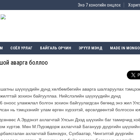
Энэ 7 хоногийн онцлох
Хоригг
ЭМ
СОЁЛ УРЛАГ
БАЙГАЛЬ ОРЧИН
ЭРҮҮЛ МЭНД
MADE IN MONGO
ошой аварга боллоо
 шатны шүүхүүдийн дунд хөлбөмбөгийн аварга шалгаруулах тэмцээ
мжилттай зохион байгууллаа. Нийслэлийн шүүхүүдийн дунд
6 оноос уламжлал болгон зохион байгуулагдсан бөгөөд энэ жил Ул
лсан нь тэмцээнийг улам өргөн хүрээтэй, өрсөлдөөнтэй болгосон ю
дсөнөөс А.Эрдэнэт ахлагчтай Улсын Дээд шүүхийн баг тамирчид хо
цом хүртэв. Мөн М.Пүрэвдорж ахлагчтай Багануур дүүргийн шүүхийн
рбаясгалан ахлагчтай Баянзүрх, Сүхбаатар, Чингэлтэй дүүргийн