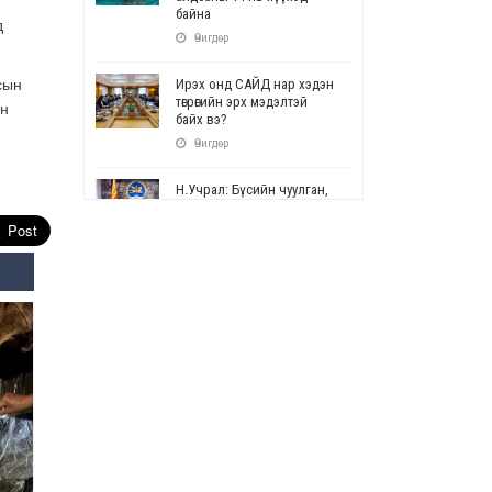
байна
д
Өчигдөр
сын
Ирэх онд САЙД нар хэдэн
төгрөгийн эрх мэдэлтэй
ин
байх вэ?
Өчигдөр
Н.Учрал: Бүсийн чуулган,
форум, салбарын ойн
арга хэмжээг цуцална
Өчигдөр
СОР17: Цэцэрлэг,
сургуулийн бүртгэлд
өөрчлөлт орно
Өчигдөр
УЕПГ: Биеэ үнэлэхийг
зохион байгуулж, хүн
худалдаалсан хэргүүдийг
шүүхэд шилжүүлжээ
Өчигдөр