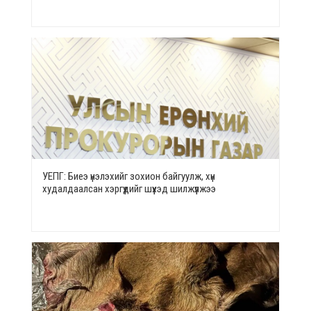
УЕПГ: Биеэ үнэлэхийг зохион байгуулж, хүн
худалдаалсан хэргүүдийг шүүхэд шилжүүлжээ