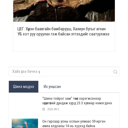
ЦЕГ: Хүрэн баавгайн бамбарууш, Халиун бугыг агнан
УБ хот руу оруулах гэж байсан этгээдийг саатуулжээ
Шинэ мэдээ
Их уншсан
“Шинэ тойрог зам” төсөл хэрэгжсэнээр
хөдөлгөөний дундаж хурд 23.3 хувиар нэмэгдэнэ
2026-08-5
Он гарсаар усны ослын улмаас 59 иргэн
амиа алдсаны 14 нь хүүхэд байна