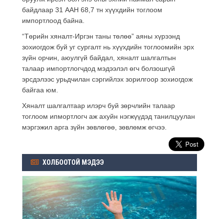
байдлаар 31 ААН 68,7 тн хүүхдийн тоглоом
импортлоод байна.
“Төрийн хяналт-Иргэн таны төлөө” аяны хүрээнд
зохиогдож буй уг сургалт нь хүүхдийн тоглоомийн эрх
зүйн орчин, аюулгүй байдал, хяналт шалгалтын
талаар импортлогчдод мэдээлэл өгч болзошгүй
эрсдэлээс урьдчилан сэргийлэх зорилгоор зохиогдож
байгаа юм.
Хяналт шалгалтаар илэрч буй зөрчлийн талаар
тоглоом ипмортлогч аж ахуйн нэгжүүдэд танилцуулан
мэргэжил арга зүйн зөвлөгөө, зөвлөмж өгчээ.
ХОЛБООТОЙ МЭДЭЭ