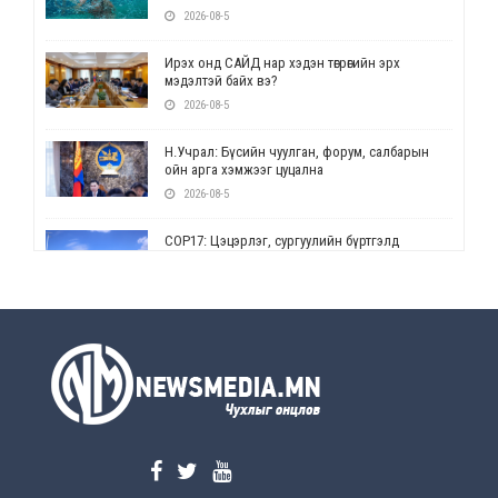
2026-08-5
Ирэх онд САЙД нар хэдэн төгрөгийн эрх
мэдэлтэй байх вэ?
2026-08-5
Н.Учрал: Бүсийн чуулган, форум, салбарын
ойн арга хэмжээг цуцална
2026-08-5
СОР17: Цэцэрлэг, сургуулийн бүртгэлд
өөрчлөлт орно
2026-08-5
УЕПГ: Биеэ үнэлэхийг зохион байгуулж, хүн
худалдаалсан хэргүүдийг шүүхэд
шилжүүлжээ
2026-08-5
Өнөөдрийн онч үг
2026-08-5