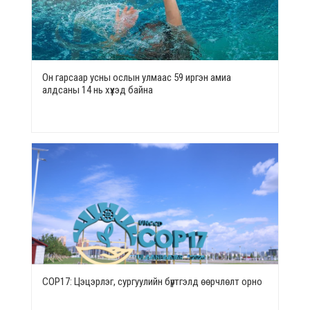
Он гарсаар усны ослын улмаас 59 иргэн амиа
алдсаны 14 нь хүүхэд байна
СОР17: Цэцэрлэг, сургуулийн бүртгэлд өөрчлөлт орно