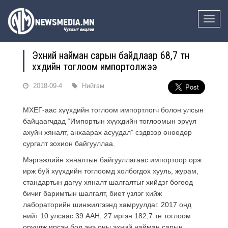
Toggle
naviga
Эхний найман сарын байдлаар 68,7 тн
хүүхдийн тоглоом импортолжээ
2018-09-4
Нийгэм
МХЕГ-аас хүүхдийн тоглоом импортлогч болон улсын
байцаагчдад “Импортын хүүхдийн тоглоомын эрүүл
ахуйн хяналт, анхаарах асуудал” сэдвээр өнөөдөр
сургалт зохион байгууллаа.
Мэргэжлийн хяналтын байгууллагаас импортоор орж
ирж буй хүүхдийн тоглоомд холбогдох хууль, журам,
стандартын дагуу хяналт шалгалтыг хийдэг бөгөөд
бичиг баримтын шалгалт, биет үзлэг хийж
лабораторийн шинжилгээнд хамруулдаг. 2017 онд
нийт 10 улсаас 39 ААН, 27 иргэн 182,7 тн тоглоом
оруулж ирсэн бол энэ оны эхний найман сарын