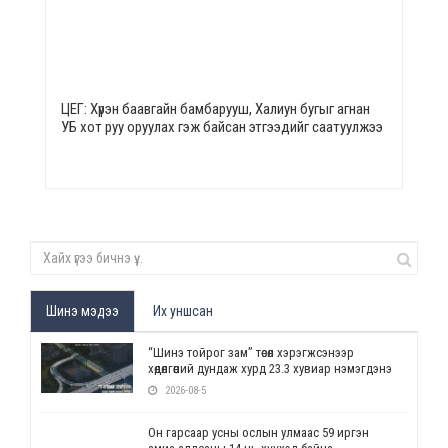
ЦЕГ: Хүрэн баавгайн бамбарууш, Халиун бугыг агнан
УБ хот руу оруулах гэж байсан этгээдийг саатуулжээ
Шинэ мэдээ
Их уншсан
“Шинэ тойрог зам” төсөл хэрэгжсэнээр
хөдөлгөөний дундаж хурд 23.3 хувиар нэмэгдэнэ
2026-08-5
Он гарсаар усны ослын улмаас 59 иргэн