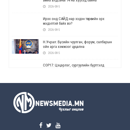
амиа алдсаны 14 нь хүүхэд байна
2026-08-5
Ирэх онд САЙД нар хэдэн төгрөгийн эрх
мэдэлтэй байх вэ?
2026-08-5
Н.Учрал: Бүсийн чуулган, форум, салбарын
ойн арга хэмжээг цуцална
2026-08-5
СОР17: Цэцэрлэг, сургуулийн бүртгэлд
өөрчлөлт орно
2026-08-5
УЕПГ: Биеэ үнэлэхийг зохион байгуулж, хүн
худалдаалсан хэргүүдийг шүүхэд
шилжүүлжээ
2026-08-5
Өнөөдрийн онч үг
2026-08-5