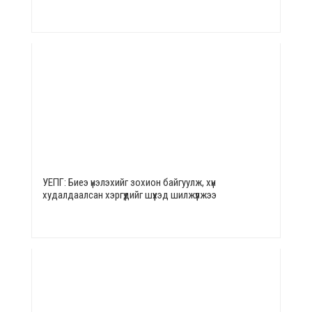
УЕПГ: Биеэ үнэлэхийг зохион байгуулж, хүн
худалдаалсан хэргүүдийг шүүхэд шилжүүлжээ