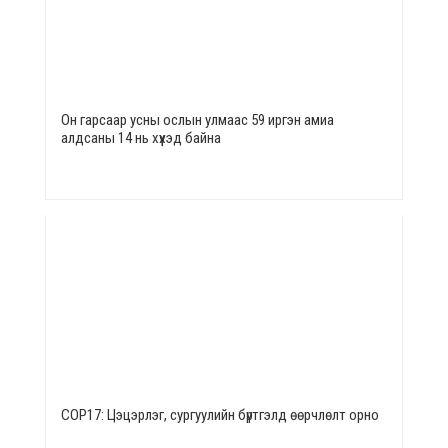
Он гарсаар усны ослын улмаас 59 иргэн амиа
алдсаны 14 нь хүүхэд байна
СОР17: Цэцэрлэг, сургуулийн бүртгэлд өөрчлөлт орно