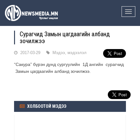
Toggle
naviga
Сурагчид Замын цагдаагийн албанд
зочилжээ
2017-03-29
Мэдээ, мэдээлэл
“Сакура” бүрэн дунд сургуулийн 1Д ангийн сурагчид
Замын цагдаагийн албанд зочилжээ.
ХОЛБООТОЙ МЭДЭЭ