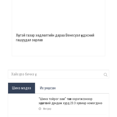
Хүчтэй газар хөдлөлтийн дараа Венесуэл үндэсний
гашуудал зарлав
Шинэ мэдээ
Их уншсан
“Шинэ тойрог зам” төсөл хэрэгжсэнээр
хөдөлгөөний дундаж хурд 23.3 хувиар нэмэгдэнэ
Өчигдөр