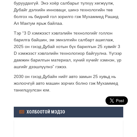
буруудахгүй. Энэ хоёр салбарыг түлхүү хөгжүүлж,
Дубайг дэлхийн инноваци, шинэ технологийн төв
болгох нь бидний гол зорилго гэж Мухаммед Рашид
Ал Мактум ярьж байлаа.
Тэр “3 D хэмжээст хэвлэлийн технологийг голлон
барилга байшин, эм эмнэлгийн салбарт ашиглаж,
2025 он гэхэд Дубай хотын бүх барилгын 25 хувийг 3
D хэмжээст хэвлэлийн технологиор байгуулна. Үүгээр
дамжин барилгын материал, хүний хүчийг хэмнэн, үр
ашгийг дээшлүүлнэ” гэжээ.
2030 он гэхэд Дубайн нийт авто замын 25 хувьд нь
жолоочгүй авто машин зорчих болно гэж Мухаммед
танилцуулсан юм.
ХОЛБООТОЙ МЭДЭЭ