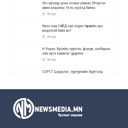
Он гарсаар усны ослын улмаас 59 иргэн
амиа алдсаны 14 нь хүүхэд байна
Өчигдөр
Ирэх онд САЙД нар хэдэн төгрөгийн эрх
мэдэлтэй байх вэ?
Өчигдөр
Н.Учрал: Бүсийн чуулган, форум, салбарын
ойн арга хэмжээг цуцална
Өчигдөр
СОР17: Цэцэрлэг, сургуулийн бүртгэлд
өөрчлөлт орно
Өчигдөр
УЕПГ: Биеэ үнэлэхийг зохион байгуулж, хүн
худалдаалсан хэргүүдийг шүүхэд
шилжүүлжээ
Өчигдөр
Өнөөдрийн онч үг