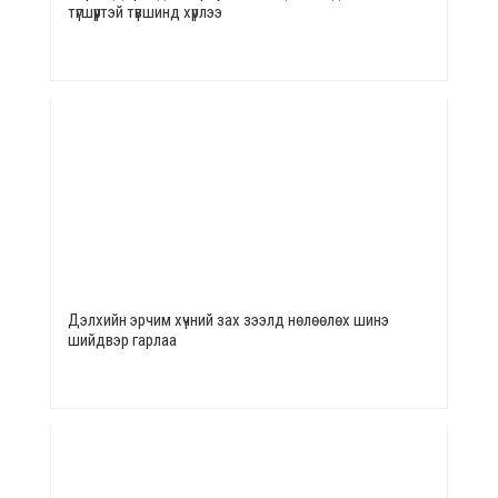
түгшүүртэй түвшинд хүрлээ
Дэлхийн эрчим хүчний зах зээлд нөлөөлөх шинэ
шийдвэр гарлаа