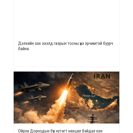
Дэлхийн зах зээлд газрын тосны үнэ эрчимтэй буурч
байна
Ойрхи Дорнодын бүс нутагт нөхцөл байдал нэн