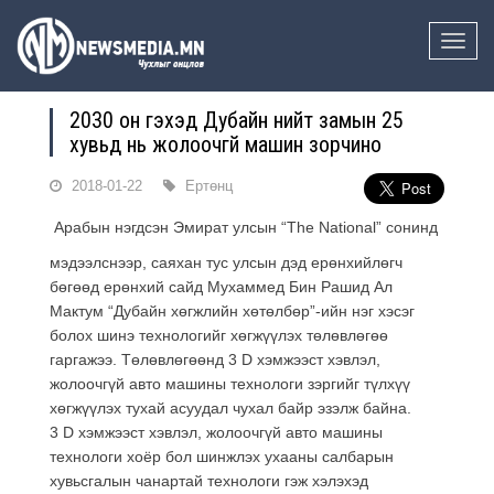
Toggle
naviga
2030 он гэхэд Дубайн нийт замын 25
хувьд нь жолоочгүй машин зорчино
2018-01-22
Ертөнц
Арабын нэгдсэн Эмират улсын “The National” сонинд
мэдээлснээр, саяхан тус улсын дэд ерөнхийлөгч
бөгөөд ерөнхий сайд Мухаммед Бин Рашид Ал
Мактум “Дубайн хөгжлийн хөтөлбөр”-ийн нэг хэсэг
болох шинэ технологийг хөгжүүлэх төлөвлөгөө
гаргажээ. Төлөвлөгөөнд 3 D хэмжээст хэвлэл,
жолоочгүй авто машины технологи зэргийг түлхүү
хөгжүүлэх тухай асуудал чухал байр эзэлж байна.
3 D хэмжээст хэвлэл, жолоочгүй авто машины
технологи хоёр бол шинжлэх ухааны салбарын
хувьсгалын чанартай технологи гэж хэлэхэд