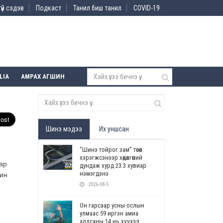
үй сэдэв
Подкаст
Танил биш танил
COVID-19
LIA
АМРАХ АГШИН
Шинэ мэдээ
Их уншсан
“Шинэ тойрог зам” төсөл
хэрэгжсэнээр хөдөлгөөний
ар
дундаж хурд 23.3 хувиар
нэмэгдэнэ
хин
2026-08-5
Он гарсаар усны ослын
улмаас 59 иргэн амиа
алдсаны 14 нь хүүхэд