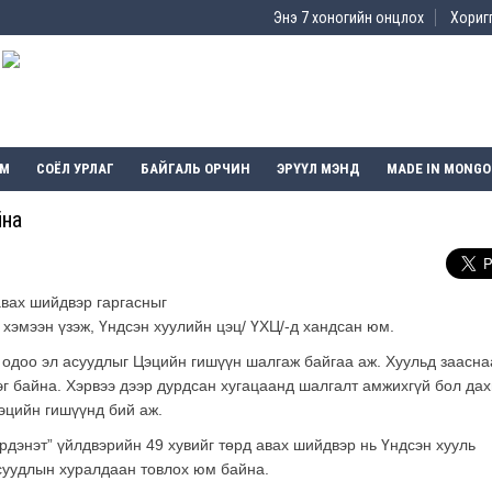
Энэ 7 хоногийн онцлох
Хоригг
ЭМ
СОЁЛ УРЛАГ
БАЙГАЛЬ ОРЧИН
ЭРҮҮЛ МЭНД
MADE IN MONGO
йна
авах шийдвэр гаргасныг
 хэмээн үзэж, Үндсэн хуулийн цэц/ ҮХЦ/-д хандсан юм.
 одоо эл асуудлыг Цэцийн гишүүн шалгаж байгаа аж. Хуульд заасна
эг байна. Хэрвээ дээр дурдсан хугацаанд шалгалт амжихгүй бол да
эцийн гишүүнд бий аж.
дэнэт” үйлдвэрийн 49 хувийг төрд авах шийдвэр нь Үндсэн хууль
 суудлын хуралдаан товлох юм байна.