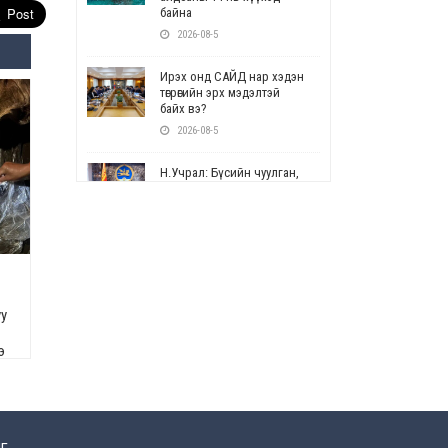
байна
2026-08-5
Ирэх онд САЙД нар хэдэн
төгрөгийн эрх мэдэлтэй
байх вэ?
2026-08-5
Н.Учрал: Бүсийн чуулган,
форум, салбарын ойн
арга хэмжээг цуцална
2026-08-5
СОР17: Цэцэрлэг,
сургуулийн бүртгэлд
өөрчлөлт орно
уу
2026-08-5
э
УЕПГ: Биеэ үнэлэхийг
зохион байгуулж, хүн
худалдаалсан хэргүүдийг
шүүхэд шилжүүлжээ
2026-08-5