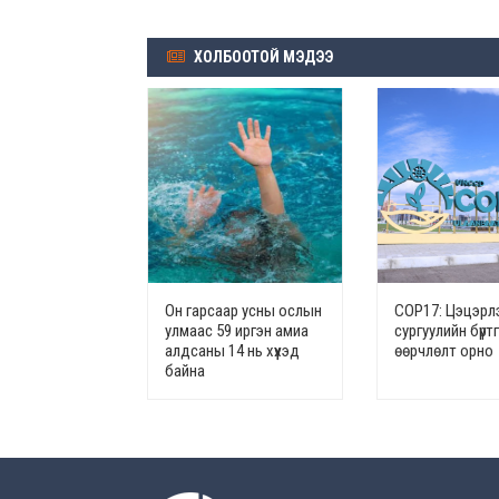
ХОЛБООТОЙ МЭДЭЭ
Он гарсаар усны ослын
СОР17: Цэцэрлэ
улмаас 59 иргэн амиа
сургуулийн бүрт
алдсаны 14 нь хүүхэд
өөрчлөлт орно
байна