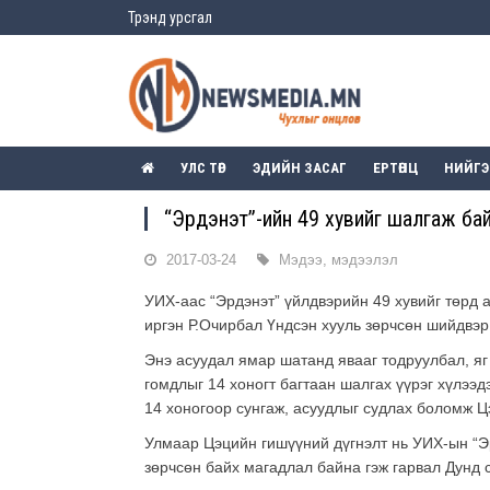
Трэнд урсгал
УЛС ТӨР
ЭДИЙН ЗАСАГ
ЕРТӨНЦ
НИЙГ
“Эрдэнэт”-ийн 49 хувийг шалгаж ба
2017-03-24
Мэдээ, мэдээлэл
УИХ-аас “Эрдэнэт” үйлдвэрийн 49 хувийг төрд 
иргэн Р.Очирбал Үндсэн хууль зөрчсөн шийдвэр
Энэ асуудал ямар шатанд явааг тодруулбал, яг
гомдлыг 14 хоногт багтаан шалгах үүрэг хүлээд
14 хоногоор сунгаж, асуудлыг судлах боломж Ц
Улмаар Цэцийн гишүүний дүгнэлт нь УИХ-ын “Эр
зөрчсөн байх магадлал байна гэж гарвал Дунд