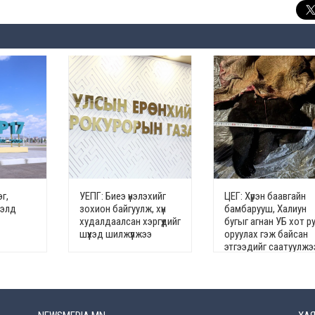
г,
УЕПГ: Биеэ үнэлэхийг
ЦЕГ: Хүрэн баавгайн
гэлд
зохион байгуулж, хүн
бамбарууш, Халиун
худалдаалсан хэргүүдийг
бугыг агнан УБ хот р
шүүхэд шилжүүлжээ
оруулах гэж байсан
этгээдийг саатуулжэ