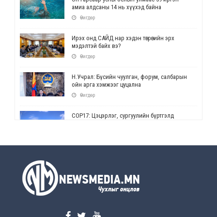
амиа алдсаны 14 нь хүүхэд байна
Өчигдөр
Ирэх онд САЙД нар хэдэн төгрөгийн эрх
мэдэлтэй байх вэ?
Өчигдөр
Н.Учрал: Бүсийн чуулган, форум, салбарын
ойн арга хэмжээг цуцална
Өчигдөр
СОР17: Цэцэрлэг, сургуулийн бүртгэлд
өөрчлөлт орно
Өчигдөр
УЕПГ: Биеэ үнэлэхийг зохион байгуулж, хүн
худалдаалсан хэргүүдийг шүүхэд
шилжүүлжээ
Өчигдөр
Өнөөдрийн онч үг
Өчигдөр