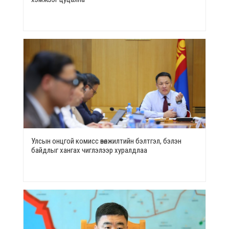
Улсын онцгой комисс өвөлжилтийн бэлтгэл, бэлэн
байдлыг хангах чиглэлээр хуралдлаа