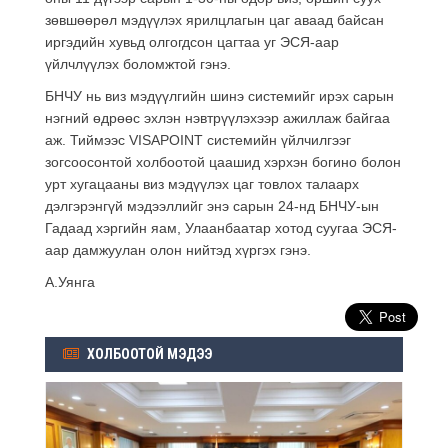
зөвшөөрөл мэдүүлэх ярилцлагын цаг аваад байсан
иргэдийн хувьд олгогдсон цагтаа уг ЭСЯ-аар
үйлчлүүлэх боломжтой гэнэ.
БНЧУ нь виз мэдүүлгийн шинэ системийг ирэх сарын
нэгний өдрөөс эхлэн нэвтрүүлэхээр ажиллаж байгаа
аж. Тиймээс VISAPOINT системийн үйлчилгээг
зогсоосонтой холбоотой цаашид хэрхэн богино болон
урт хугацааны виз мэдүүлэх цаг товлох талаарх
дэлгэрэнгүй мэдээллийг энэ сарын 24-нд БНЧУ-ын
Гадаад хэргийн яам, Улаанбаатар хотод суугаа ЭСЯ-
аар дамжуулан олон нийтэд хүргэх гэнэ.
А.Уянга
ХОЛБООТОЙ МЭДЭЭ