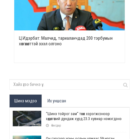
Ц.Идэрбат: Малчид, тариаланчдад 200 тэрбумын
хөнгөлөлттэй зээл олгоно
Шинэ мэдээ
Их уншсан
“Шинэ тойрог зам” төсөл хэрэгжсэнээр
хөдөлгөөний дундаж хурд 23.3 хувиар нэмэгдэнэ
Өчигдөр
Он гарсаар усны ослын улмаас 59 иргэн