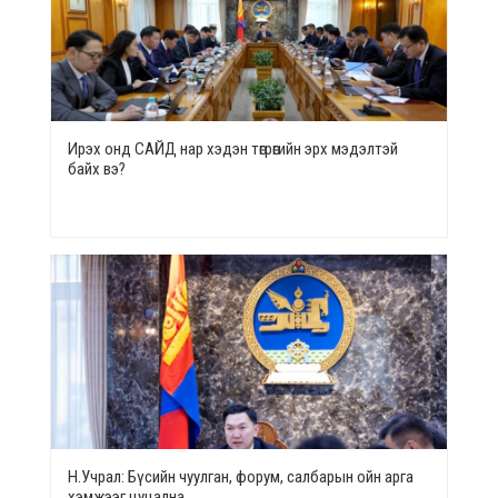
Ирэх онд САЙД нар хэдэн төгрөгийн эрх мэдэлтэй
байх вэ?
Н.Учрал: Бүсийн чуулган, форум, салбарын ойн арга
хэмжээг цуцална