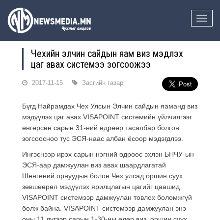
Toggle
naviga
Чехийн элчин сайдын яам виз мэдүүлэх
цаг авах системээ зогсоожээ
2017-11-15
Засгийн газар
Бүгд Найрамдах Чех Улсын Элчин сайдын яаманд виз
мэдүүлэх цаг авах VISAPOINT системийн үйлчилгээг
өнгөрсөн сарын 31-ний өдрөөр тасалбар болгон
зогсоосноо тус ЭСЯ-наас албан ёсоор мэдэгдлээ.
Ингэснээр ирэх сарын нэгний өдрөөс эхлэн БНЧУ-ын
ЭСЯ-аар дамжуулан виз авах шаардлагатай
Шенгений орнуудын болон Чех улсад оршин суух
зөвшөөрөл мэдүүлэх ярилцлагын цагийг цаашид
VISAPOINT системээр дамжуулан товлох боломжгүй
болж байна. VISAPOINT системээр дамжуулан энэ
оны 11 дүгээр сарын 1-30-ны өдөр виз, оршин суух