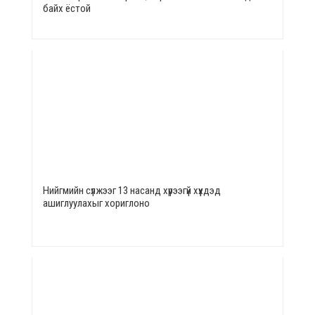
байх ёстой
Нийгмийн сүлжээг 13 насанд хүрээгүй хүүхдэд
ашиглуулахыг хориглоно