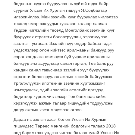
бодлогын хүүгээ бууруулах нь зүйтэй гэдэг байр
суурийг Улсын Их Хурлын гишүүн Я.Содбаатар
илэрхийллээ. Мөн зээлийн хүүг бууруулах чиглэлээр
төсөлд ямар ажлуудыг тусгасан талаар лавлав.
Үндсэн чиглэлийн төсөлд Монголбанк зээлийн хүүг
бууруулах стратеги боловсруулан, хэрэгжүүлэх
заалтыг тусгасан. Зээлийн хүү өндөр байгаа гэдэг
үндэслэлээр олон нийтээс арилжааны банкууд руу
сөрөг хандлага нэмэгдэж буй учраас арилжааны
банкууд энэ асуудлаар санал гарган, Төв банк руу
хандан санал тавьснаар зээлийн хүүг бууруулах
стратеги боловсруулах ажлын хэсгийг байгуулжээ.
Үргэлжлүүлэн ипотекийн зээлийн хүртээмжийг
нэмэгдүүлэх, эдийн засгийн өсөлтийг иргэдэд
бодитоор хүргэх чиглэлээр Төв банкнаас хийж
хэрэгжүүлэх ажлын талаар гишүүдийн тодруулсны
дагуу ажлын хэсэг мэдээлэл өглөө.
Дараа нь ажлын хэсэг болон Улсын Их Хурлын
гишүүдээс Төрөөс мөнгөний бодлогын талаар 2018
онд баримтлах үндсэн чиглэл батлах тухай Улсын Их