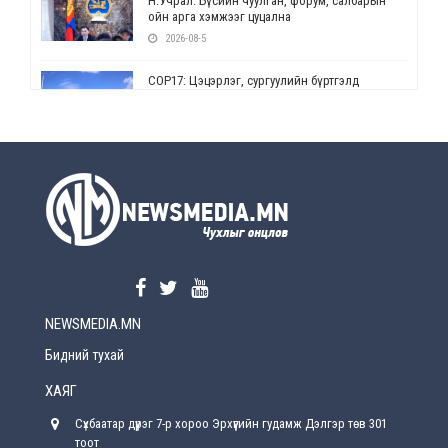
Н.Учрал: Бүсийн чуулган, форум, салбарын
ойн арга хэмжээг цуцална
2026-08-5
СОР17: Цэцэрлэг, сургуулийн бүртгэлд
өөрчлөлт орно
2026-08-5
УЕПГ: Биеэ үнэлэхийг зохион байгуулж, хүн
худалдаалсан хэргүүдийг шүүхэд
шилжүүлжээ
2026-08-5
Өнөөдрийн онч үг
2026-08-5
NEWSMEDIA.MN
Энэ сарын 15-наас эхлэн замын хөдөлгөөнд
өөрчлөлт орно
Бидний тухай
2026-08-4
ХАЯГ
С.Бямбацогт: Иргэд, бизнес эрхлэгчдэд
Сүхбаатар дүүрэг 7-р хороо Эрхүүгийн гудамж Дэлгэр төв 301
хүрсэн өгөөжөөрөө ажлаа үнэлж, хэрэгжилтээ
тайлагнадаг байх ёстой
тоот