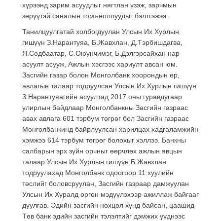
хүрээнд зарим асуудлыг нягтлан үзэж, зарчмын
зөрүүтэй саналын томъёоллуудыг бэлтгэжээ.
Танилцуулгатай холбогдуулан Улсын Их Хурлын
гишүүн З.Нарантуяа, Б.Жавхлан, Д.Тэрбишдагва,
Я.Содбаатар, С.Оюунчимэг, Б.Дэлгэрсайхан нар
асуулт асууж, Ажлын хэсгээс хариулт авсан юм.
Засгийн газар болон Монголбанк хоорондын өр,
авлагын талаар тодруулсан Улсын Их Хурлын гишүүн
З.Нарантуяагийн асуултад 2017 оны гуравдугаар
улирлын байдлаар Монголбанкны Засгийн газраас
авах авлага 601 тэрбум төгрөг бол Засгийн газраас
Монголбанкинд байрлуулсан харилцах хадгаламжийн
хэмжээ 614 тэрбум төгрөг болохыг хэллээ. Банкны
салбарын эрх зүйн орчныг өөрчлөх ажлын явцын
талаар Улсын Их Хурлын гишүүн Б.Жавхлан
тодруулахад Монголбанк одоогоор 11 хуулийн
төслийг боловсруулан, Засгийн газраар дамжуулан
Улсын Их Хуралд өргөн мэдүүлэхээр ажиллаж байгааг
дуулгав. Эдийн засгийн нөхцөл хүнд байсан, цаашид
Төв банк эдийн засгийн тэлэлтийг дэмжих үүднээс