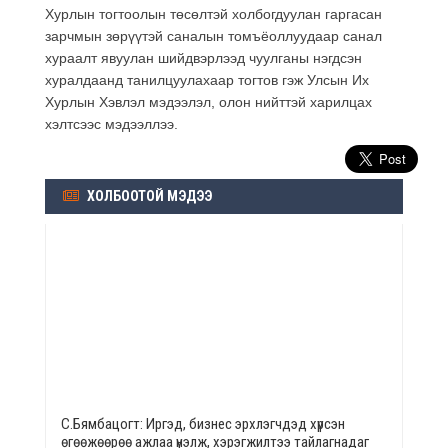
Хурлын тогтоолын төсөлтэй холбогдуулан гаргасан
зарчмын зөрүүтэй саналын томъёоллуудаар санал
хураалт явуулан шийдвэрлээд чуулганы нэгдсэн
хуралдаанд танилцуулахаар тогтов гэж Улсын Их
Хурлын Хэвлэл мэдээлэл, олон нийттэй харилцах
хэлтсээс мэдээллээ.
ХОЛБООТОЙ МЭДЭЭ
С.Бямбацогт: Иргэд, бизнес эрхлэгчдэд хүрсэн
өгөөжөөрөө ажлаа үнэлж, хэрэгжилтээ тайлагнадаг