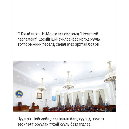
С.Бямбацогт: И-Монголиа системд “Нээлттэй
парламент” цэсийг шинэчилсэнээр иргэд хууль
тогтоомжийн төсөлд санал өгөх эрхтэй болов
Чуулган: Нийгмийн даатгалын багц хуульд нэмэлт,
өөрчлөлт оруулах тухай хууль батлагдлаа