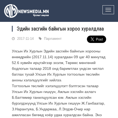
Toggle
naviga
Эдийн засгийн байнгын хороо хуралдлаа
2017-11-14
Парламент
Улсын Их Хурлын Эдийн засгийн байнгын хорооны
өнөөдрийн (2017.11.14) хуралдаан 09 цаг 40 минутад
52.6 хувийн ирцтэйгээр эхэлж, Төрөөс мөнгөний
бодлогын талаар 2018 онд баримтлах үндсэн чиглэл
батлах тухай Улсын Их Хурлын тогтоолын төслийн
анхны хэлэлцүүлгийг хийлээ.
Тогтоолын төслийг хэлэлцүүлэгт бэлтгэсэн талаар
Улсын Их Хурлын гишүүн, Ажлын хэсгийн ахлагч
Б.Баттөмөр танилцуулсан юм. Ажлын хэсгийн
бүрэлдэхүүнд Улсын Их Хурлын гишүүн Ж.Ганбаатар,
З.Нарантуяа, Б.Ундармаа, Л.Элдэв-Очир нар
ажилласан бөгөөд хоёр удаа хуралдсан байна. Энэ