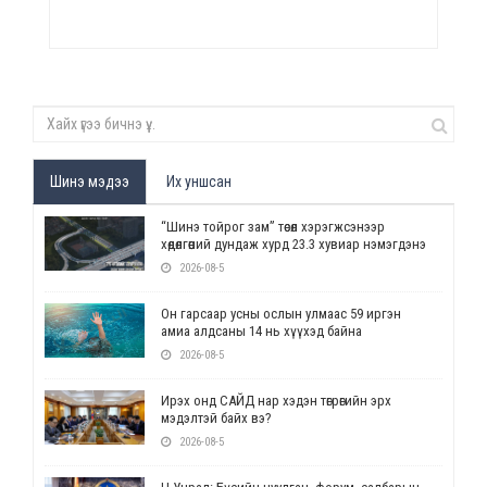
Шинэ мэдээ
Их уншсан
“Шинэ тойрог зам” төсөл хэрэгжсэнээр
хөдөлгөөний дундаж хурд 23.3 хувиар нэмэгдэнэ
2026-08-5
Он гарсаар усны ослын улмаас 59 иргэн
амиа алдсаны 14 нь хүүхэд байна
2026-08-5
Ирэх онд САЙД нар хэдэн төгрөгийн эрх
мэдэлтэй байх вэ?
2026-08-5