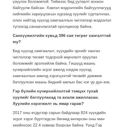
үзүүлэх боломжтой. Тиймээс бид уулзалт зохион
байгуулж байсан. Хэвлэл мэдээллийн байгууллагууд
нийгмийн хариуцлагын хүрээнд хуулийг сурталчлах,
олон нийтэд хүүхэд хамгааллын чиглэлээр мэдээлэл
түгээхэд санаачлагатай оролцмоор байна.
Санхүүжилтийн хувьд 396 сая төгрөг хангалттай
юу?
Бид хүүхэд хамгаалал, хүүхдийн эрхийг хангах
чиглэлээр төсөвт тодорхой өөрчлөлт оруулах
боломжийг эрэлхийлж байна. Гишүүд маань
хүчирхийллийн эсрэг ажилд нэгдэж хүүхэд
хамгааллын ажилд хэрэгцээтэй төсвийг дэмжиж
батлуулсан маань бидний ажлын бас нэг үр дүн юм.
Гэр бүлийн хүчирхийлэлтэй тэмцэх тухай
хуулийг батлуулахад та ахалж ажилласан.
Хуулийн хэрэгжилт нь ямар гарав?
2017 оны есдүгээр сарын байдлаар 824 хүүхдийн
эсрэг хэрэг бүртгэгдсэн бөгөөд өнгөрсөн оны мөн
үеийнхээс 22.4 хувиар буурсан байна. Үүнд Гэр