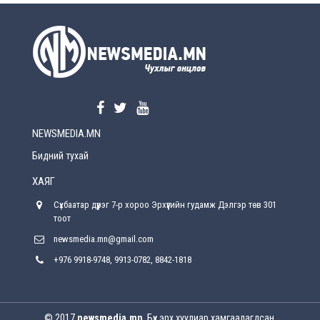
УЕПГ: Биеэ үнэлэхийг зохион байгуулж, хүн
худалдаалсан хэргүүдийг шүүхэд
шилжүүлжээ
2026-08-5
Өнөөдрийн онч үг
2026-08-5
NEWSMEDIA.MN
Энэ сарын 15-наас эхлэн замын хөдөлгөөнд
өөрчлөлт орно
Бидний тухай
2026-08-4
ХАЯГ
С.Бямбацогт: Иргэд, бизнес эрхлэгчдэд
Сүхбаатар дүүрэг 7-р хороо Эрхүүгийн гудамж Дэлгэр төв 301
хүрсэн өгөөжөөрөө ажлаа үнэлж, хэрэгжилтээ
тайлагнадаг байх ёстой
тоот
2026-08-4
newsmedia.mn@gmail.com
+976 9918-9748, 9913-0782, 8842-1818
Улсын онцгой комисс өвөлжилтийн бэлтгэл,
бэлэн байдлыг хангах чиглэлээр хуралдлаа
2026-07-30
© 2017
newsmedia.mn
. Бүх эрх хуулиар хамгаалагдсан.
Баян-Өлгийн дараагийн засаг “ноён”-ы