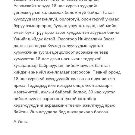
Асрамжийн төвүүд 18 нас хүрсэн хүүхдийг
үргэлжлүүлэн халамжлах боломжгүй байдаг. Гэтэл
хүүхдүүд мэргэжилгүй, орлогогүй, орон гэргүй учраас
буруу замаар орох, бусдад уруу татагдах, нийгмийн
эмзэг бүлэг рүү орох зэрэг хүндрэлтэй асуудал байна.
Үүнийг шийдэх ёстой. Одоогоор Нийслэлийн Засаг
даргын дэргэдэх Хүүхэд-залуучуудын сургалт
хүмүүжлийн тусгай цогцолборт асрамжийн төвд
хүмүүжсэн 18-аас дээш насныханг тодорхой
хугацаагаар байршуулан, нийгэмшүүлэх бэлтгэл
хийдэг ч энэ үйл ажиллагааг зогсоосон. Тэдний оронд
18 нас хүрээгүй хүүхдүүдийг хүлээн ав гэдэг чиглэл
иржээ. Гадаадад ийм иргэдээ онцгойлон анхаарч,
мэргэжилтэй, ажлын байртай болгох, 30 нас хүртэл
нийгэмшүүлэх зорилгоор тусгай хөтөлбөр
хэрэгжүүлдгийг асрамжийн төвийн ажилтнууд ярьж
байсан. Энэ асуудалд бид анхаарахаар болсон.
А.Уянга