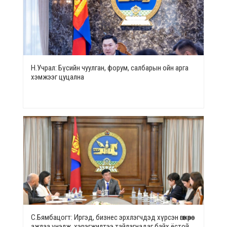
Н.Учрал: Бүсийн чуулган, форум, салбарын ойн арга
хэмжээг цуцална
С.Бямбацогт: Иргэд, бизнес эрхлэгчдэд хүрсэн өгөөжөөрөө
ажлаа үнэлж, хэрэгжилтээ тайлагнадаг байх ёстой