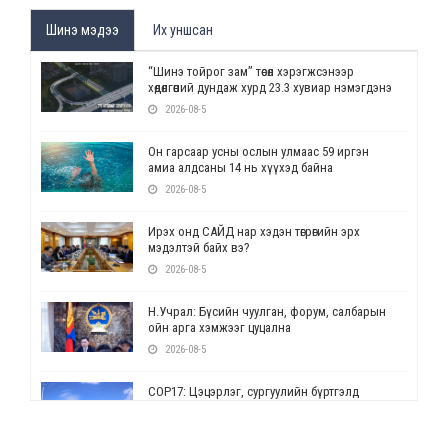
Шинэ мэдээ
Их уншсан
“Шинэ тойрог зам” төсөл хэрэгжсэнээр
хөдөлгөөний дундаж хурд 23.3 хувиар нэмэгдэнэ
2026-08-5
Он гарсаар усны ослын улмаас 59 иргэн
амиа алдсаны 14 нь хүүхэд байна
2026-08-5
Ирэх онд САЙД нар хэдэн төгрөгийн эрх
мэдэлтэй байх вэ?
2026-08-5
Н.Учрал: Бүсийн чуулган, форум, салбарын
ойн арга хэмжээг цуцална
2026-08-5
СОР17: Цэцэрлэг, сургуулийн бүртгэлд
өөрчлөлт орно
2026-08-5