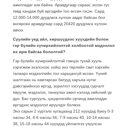
ажилладаг юм байна. Аравдугаар сараас эхлэн тус
төвд хандаж буй иргэдийн тоо өссөн гэсэн. Сард
12.000-14.000 дуудлага хүлээн авдаг байсан бол
өнгөрсөн аравдугаар сард 20420 дуудлага хүлээн
авчээ.
Сүүлийн үед айл, хөршүүдээс хүүхдийн болон
гэр бүлийн хүчирхийлэлтэй холбоотой мэдээлэл
их ирж байгаа бололтой?
Гэр бүлийн хүчирхийлэлтэй тэмцэх тухай хууль
хэрэгжиж эхэлснээс хойш энэ төрлийн гэмт хэргийн
талаарх мэдээллийн тоо харьцангуй өссөн. Үүний
шалтгаан нь хамтарсан багууд харъяа нутаг
дэвсгэрийнхээ иргэд, зорилтот хэсгүүдэд сургалт
явуулж, мэдээлэх, таниулах ажил нэлээд хийсний үр
дүн. Бас сургууль, цэцэрлэгийн орчинд ажилладаг
иргэдээс мэдээлэл ирүүлдэг болжээ.
Энэ сарын 2 хүртэлх хугацаанд 212 хүүхдэд буюу 0-3
насны 34, 4-6 насны 56, 7-9 насны 40, 10-14 насны
38, 15-18 насны 44 хүүхдэд үйлчилгээ үзүүлсэн