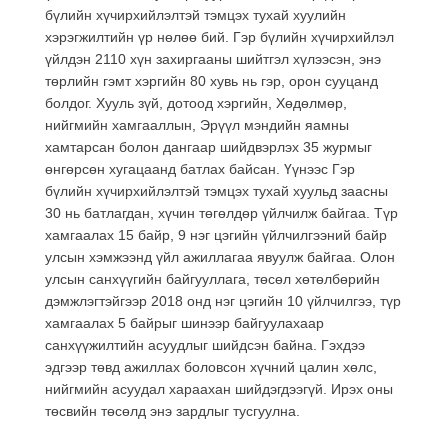
бүлийн хүчирхийлэлтэй тэмцэх тухай хуулийн
хэрэгжилтийн үр нөлөө бий. Гэр бүлийн хүчирхийлэл
үйлдэн 2110 хүн захиргааны шийтгэл хүлээсэн, энэ
төрлийн гэмт хэргийн 80 хувь нь гэр, орон сууцанд
болдог. Хууль зүй, дотоод хэргийн, Хөдөлмөр,
нийгмийн хамгааллын, Эрүүл мэндийн яамны
хамтарсан болон дангаар шийдвэрлэх 35 журмыг
өнгөрсөн хугацаанд батлах байсан. Үүнээс Гэр
бүлийн хүчирхийлэлтэй тэмцэх тухай хуульд заасны
30 нь батлагдан, хүчин төгөлдөр үйлчилж байгаа. Түр
хамгаалах 15 байр, 9 нэг цэгийн үйлчилгээний байр
улсын хэмжээнд үйл ажиллагаа явуулж байгаа. Олон
улсын санхүүгийн байгууллага, төсөл хөтөлбөрийн
дэмжлэгтэйгээр 2018 онд нэг цэгийн 10 үйлчилгээ, түр
хамгаалах 5 байрыг шинээр байгуулахаар
санхүүжилтийн асуудлыг шийдсэн байна. Гэхдээ
эдгээр төвд ажиллах боловсон хүчний цалин хөлс,
нийгмийн асуудал хараахан шийдэгдээгүй. Ирэх оны
төсвийн төсөлд энэ зардлыг тусгуулна.