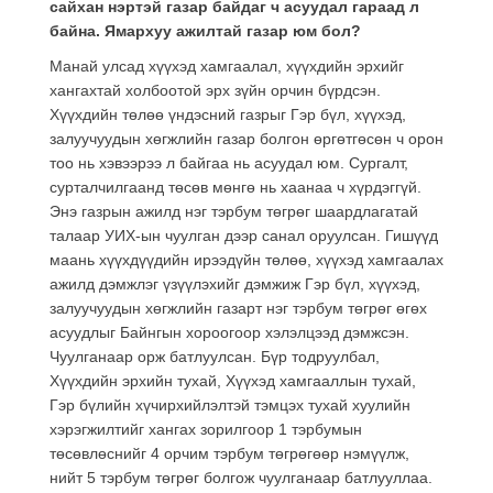
сайхан нэртэй газар байдаг ч асуудал гараад л
байна. Ямархуу ажилтай газар юм бол?
Манай улсад хүүхэд хамгаалал, хүүхдийн эрхийг
хангахтай холбоотой эрх зүйн орчин бүрдсэн.
Хүүхдийн төлөө үндэсний газрыг Гэр бүл, хүүхэд,
залуучуудын хөгжлийн газар болгон өргөтгөсөн ч орон
тоо нь хэвээрээ л байгаа нь асуудал юм. Сургалт,
сурталчилгаанд төсөв мөнгө нь хаанаа ч хүрдэггүй.
Энэ газрын ажилд нэг тэрбум төгрөг шаардлагатай
талаар УИХ-ын чуулган дээр санал оруулсан. Гишүүд
маань хүүхдүүдийн ирээдүйн төлөө, хүүхэд хамгаалах
ажилд дэмжлэг үзүүлэхийг дэмжиж Гэр бүл, хүүхэд,
залуучуудын хөгжлийн газарт нэг тэрбум төгрөг өгөх
асуудлыг Байнгын хороогоор хэлэлцээд дэмжсэн.
Чуулганаар орж батлуулсан. Бүр тодруулбал,
Хүүхдийн эрхийн тухай, Хүүхэд хамгааллын тухай,
Гэр бүлийн хүчирхийлэлтэй тэмцэх тухай хуулийн
хэрэгжилтийг хангах зорилгоор 1 тэрбумын
төсөвлөснийг 4 орчим тэрбум төгрөгөөр нэмүүлж,
нийт 5 тэрбум төгрөг болгож чуулганаар батлууллаа.