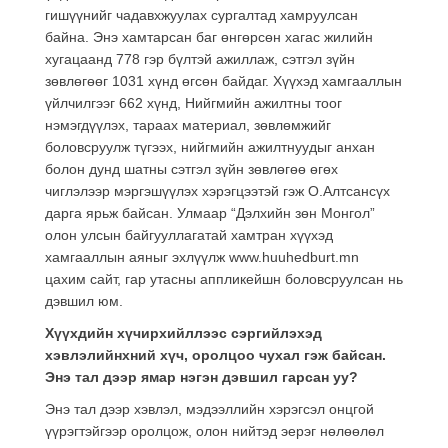
гишүүнийг чадавхжуулах сургалтад хамруулсан
байна. Энэ хамтарсан баг өнгөрсөн хагас жилийн
хугацаанд 778 гэр бүлтэй ажиллаж, сэтгэл зүйн
зөвлөгөөг 1031 хүнд өгсөн байдаг. Хүүхэд хамгааллын
үйлчилгээг 662 хүнд, Нийгмийн ажилтны тоог
нэмэгдүүлэх, тараах материал, зөвлөмжийг
боловсруулж түгээх, нийгмийн ажилтнуудыг анхан
болон дунд шатны сэтгэл зүйн зөвлөгөө өгөх
чиглэлээр мэргэшүүлэх хэрэгцээтэй гэж О.Алтсансүх
дарга ярьж байсан. Улмаар “Дэлхийн зөн Монгол”
олон улсын байгууллагатай хамтран хүүхэд
хамгааллын аяныг эхлүүлж www.huuhedburt.mn
цахим сайт, гар утасны аппликейшн боловсруулсан нь
дэвшил юм.
Хүүхдийн хүчирхийллээс сэргийлэхэд
хэвлэлийнхний хүч, оролцоо чухал гэж байсан.
Энэ тал дээр ямар нэгэн дэвшил гарсан уу?
Энэ тал дээр хэвлэл, мэдээллийн хэрэгсэл онцгой
үүрэгтэйгээр оролцож, олон нийтэд эерэг нөлөөлөл