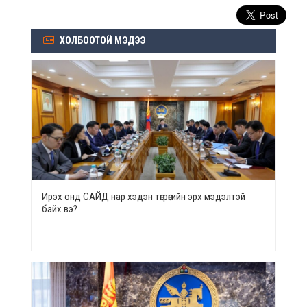
ХОЛБООТОЙ МЭДЭЭ
Ирэх онд САЙД нар хэдэн төгрөгийн эрх мэдэлтэй
байх вэ?