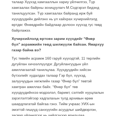
талаар Хүүхэд хамгааллын хариу үйлчилгээ, Түр
хамгаалах байрны зохицуулагч М.Содгэрэл бидэнд
танилцуулсан. Түр хамгаалах байранд ирж буй
хүүхдүүдийн дийлэнх нь үл хайхрах хүчирхийлэлд
өртдөг. Өнөөдрийн байдлаар долоон хүүхэд тус төвд
байрлажээ.
Хүчирхийлэлд өртсөн зарим хүүхдийг “Өнөр
бүл” асрамжийн төвд шилжүүлж байсан. Ямархуу
газар байна вэ?
Тус төвийн асрамж 160 гаруй хүүхэдтэй, 11 төрлийн
дугуйлан хичээллүүлдэг. Дугуйлангуудын үйл
ажиллагаатай танилцлаа. Хүүхдүүдийн хийсэн
бүтээлийг худалдах талаар Гэр бүл, хүүхэд,
залуучуудын хөгжлийн газар “Өнөр бүл” төвтэй
хамтран ажиллах байх. “Өнөр бүл” төв
хүүхдүүдийнхээ мэдээлэл, баримт, сэлтийг нууцлалын
зэрэглэлтэйгээр хадгалахын тулд архивын өрөө
шаардлагатай байгаа гэнэ. Тийм учраас УИХ-ын
эмэгтэй гишүүд санхүүгийн асуудлыг шийдвэрлэн,
засвар үйлчилгээг нь хийлгэхээр ярилцлаа.