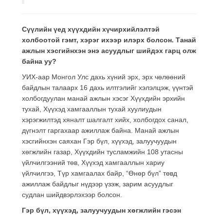
Сүүлийн үед хүүхдийн хүчирхийлэлтэй
холбоотой гэмт, хэрэг ихээр илэрх болсон. Танай
ажлын хэсгийнхэн энэ асуудлыг шийдэх гарц олж
байна уу?
УИХ-аар Монгол Улс дахь хүний эрх, эрх чөлөөний
байдлын талаарх 16 дахь илтгэлийг хэлэлцэж, үүнтэй
холбогдуулан манай ажлын хэсэг Хүүхдийн эрхийн
тухай, Хүүхэд хамгааллын тухай хуулиудын
хэрэгжилтэд хяналт шалгалт хийх, холбогдох санал,
дүгнэлт гаргахаар ажиллаж байна. Манай ажлын
хэсгийнхэн саяхан Гэр бүл, хүүхэд, залуучуудын
хөгжлийн газар, Хүүхдийн тусламжийн 108 утасны
үйлчилгээний төв, Хүүхэд хамгааллын хариу
үйлчилгээ, Түр хамгаалах байр, “Өнөр бүл” төвд
ажиллаж байдлыг нүдээр үзэж, зарим асуудлыг
судлан шийдвэрлэхээр болсон.
Гэр бүл, хүүхэд, залуучуудын хөгжлийн гэсэн