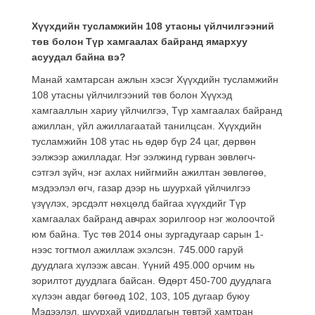
Хүүхдийн тусламжийн 108 утасны үйлчилгээний
төв болон Түр хамгаалах байранд ямархуу
асуудал байна вэ?
Манай хамтарсан ажлын хэсэг Хүүхдийн тусламжийн
108 утасны үйлчилгээний төв болон Хүүхэд
хамгааллын хариу үйлчилгээ, Түр хамгаалах байранд
ажиллан, үйл ажиллагаатай танилцсан. Хүүхдийн
тусламжийн 108 утас нь өдөр бүр 24 цаг, дөрвөн
ээлжээр ажилладаг. Нэг ээлжинд гурван зөвлөгч-
сэтгэл зүйч, нэг ахлах нийгмийн ажилтан зөвлөгөө,
мэдээлэл өгч, газар дээр нь шуурхай үйлчилгээ
үзүүлэх, эрсдэлт нөхцөлд байгаа хүүхдийг Түр
хамгаалах байранд авчрах зорилгоор нэг жолоочтой
юм байна. Тус төв 2014 оны зургадугаар сарын 1-
нээс тогтмол ажиллаж эхэлсэн. 745.000 гаруй
дуудлага хүлээж авсан. Үүний 495.000 орчим нь
зорилтот дуудлага байсан. Өдөрт 450-700 дуудлага
хүлээн авдаг бөгөөд 102, 103, 105 дугаар буюу
Мэдээлэл, шуурхай удирдлагын төвтэй хамтран