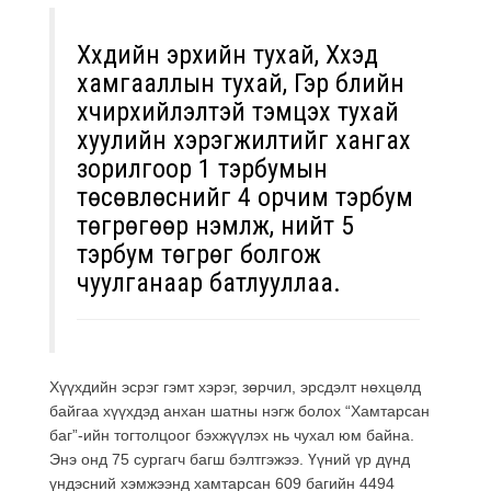
Хүүхдийн эрхийн тухай, Хүүхэд
хамгааллын тухай, Гэр бүлийн
хүчирхийлэлтэй тэмцэх тухай
хуулийн хэрэгжилтийг хангах
зорилгоор 1 тэрбумын
төсөвлөснийг 4 орчим тэрбум
төгрөгөөр нэмүүлж, нийт 5
тэрбум төгрөг болгож
чуулганаар батлууллаа.
Хүүхдийн эсрэг гэмт хэрэг, зөрчил, эрсдэлт нөхцөлд
байгаа хүүхдэд анхан шатны нэгж болох “Хамтарсан
баг”-ийн тогтолцоог бэхжүүлэх нь чухал юм байна.
Энэ онд 75 сургагч багш бэлтгэжээ. Үүний үр дүнд
үндэсний хэмжээнд хамтарсан 609 багийн 4494