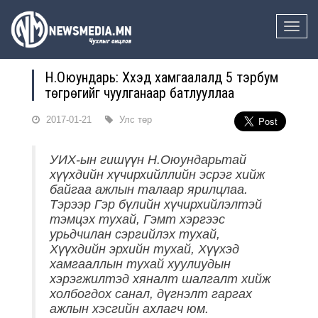
Toggle
naviga
Н.Оюундарь: Хүүхэд хамгаалалд 5 тэрбум
төгрөгийг чуулганаар батлууллаа
2017-01-21
Улс төр
УИХ-ын гишүүн Н.Оюундарьтай
хүүхдийн хүчирхийллийн эсрэг хийж
байгаа ажлын талаар ярилцлаа.
Тэрээр Гэр бүлийн хүчирхийлэлтэй
тэмцэх тухай, Гэмт хэргээс
урьдчилан сэргийлэх тухай,
Хүүхдийн эрхийн тухай, Хүүхэд
хамгааллын тухай хуулиудын
хэрэгжилтэд хяналт шалгалт хийж
холбогдох санал, дүгнэлт гаргах
ажлын хэсгийн ахлагч юм.