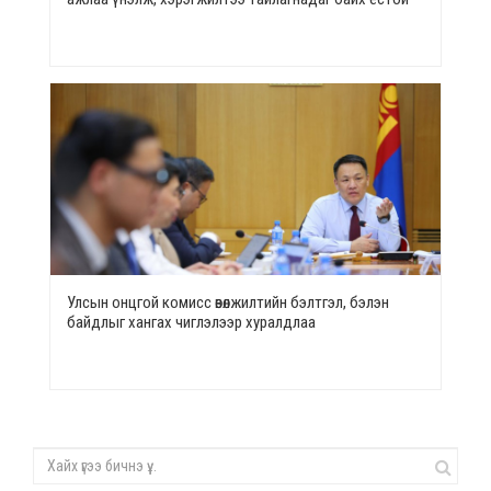
Улсын онцгой комисс өвөлжилтийн бэлтгэл, бэлэн
байдлыг хангах чиглэлээр хуралдлаа