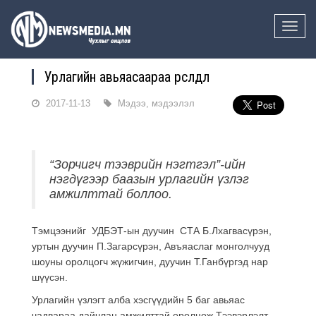
Toggle
naviga
Урлагийн авьяасаараа өрсөлдлөө
2017-11-13
Мэдээ, мэдээлэл
“Зорчигч тээврийн нэгтгэл”-ийн
нэгдүгээр баазын урлагийн үзлэг
амжилттай боллоо.
Тэмцээнийг УДБЭТ-ын дуучин СТА Б.Лхагвасүрэн,
уртын дуучин П.Загарсүрэн, Авъяаслаг монголчууд
шоуны оролцогч жүжигчин, дуучин Т.Ганбүргэд нар
шүүсэн.
Урлагийн үзлэгт алба хэсгүүдийн 5 баг авьяас
чадвараа дайчлан амжилттай оролцож Тээвэрлэлт