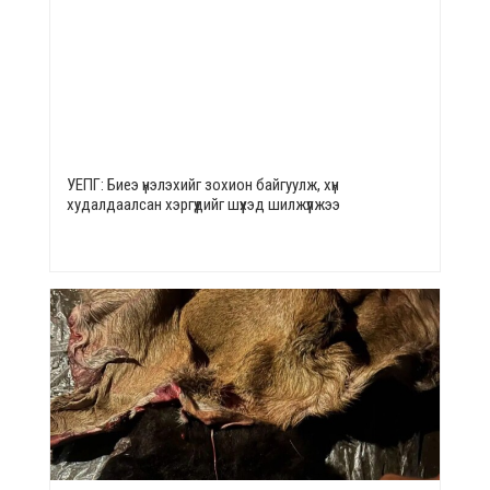
УЕПГ: Биеэ үнэлэхийг зохион байгуулж, хүн
худалдаалсан хэргүүдийг шүүхэд шилжүүлжээ