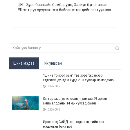
ЦЕГ: Хүрэн баавгайн бамбарууш, Халиун бугыг агнан
УБ хот руу оруулах гэж байсан этгээдийг саатуулжээ
Шинэ мэдээ
Их уншсан
“Шинэ тойрог зам” төсөл хэрэгжсэнээр
хөдөлгөөний дундаж хурд 23.3 хувиар нэмэгдэнэ
2026-08-5
Он гарсаар усны ослын улмаас 59 иргэн
амиа алдсаны 14 нь хүүхэд байна
2026-08-5
Ирэх онд САЙД нар хэдэн төгрөгийн эрх
мэдэлтэй байх вэ?