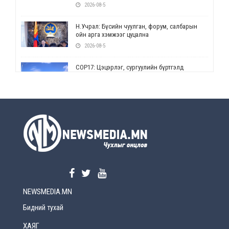
2026-08-5
Н.Учрал: Бүсийн чуулган, форум, салбарын
ойн арга хэмжээг цуцална
2026-08-5
СОР17: Цэцэрлэг, сургуулийн бүртгэлд
өөрчлөлт орно
2026-08-5
УЕПГ: Биеэ үнэлэхийг зохион байгуулж, хүн
худалдаалсан хэргүүдийг шүүхэд
шилжүүлжээ
2026-08-5
Өнөөдрийн онч үг
2026-08-5
NEWSMEDIA.MN
Энэ сарын 15-наас эхлэн замын хөдөлгөөнд
өөрчлөлт орно
Бидний тухай
2026-08-4
ХАЯГ