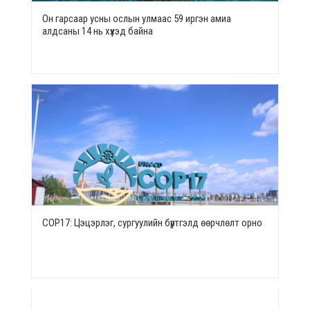
Он гарсаар усны ослын улмаас 59 иргэн амиа
алдсаны 14 нь хүүхэд байна
СОР17: Цэцэрлэг, сургуулийн бүртгэлд өөрчлөлт орно