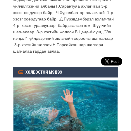
үйлчилгээний албаны Г.Сарантуяа ахлагчтай 3-р
хэсэг нэгдүгээр байр, Ч.Хүрэлбаатар ахлагчтай 1-р
хэсэг хоёрдугаар байр, ,Д.Пүрэвдэмбэрэл ахлагчтай
4-р хэсэг гуравдугаар байр,эзэлсэн юм. Шүүгчийн
шагналаар 3-р хэсгийн жолооч Б.Цэнд-Аюуш, ,”Эв
нэгдэл” үйлдвэрчний эвлэлийн хорооны шагналаар
3-р хэсгийн жолооч Н.Төрсайхан нар шалгарч
шагналаа гардан авлаа.
ХОЛБООТОЙ МЭДЭЭ