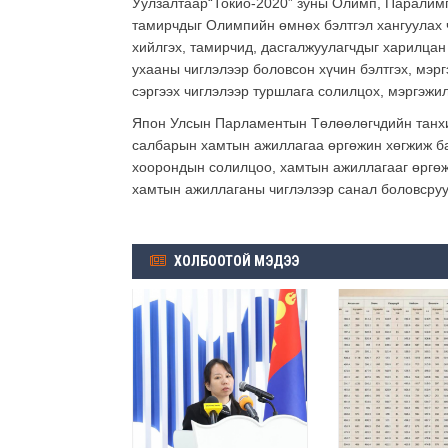
Уулзалтаар“Токио-2020” зуны Олимп, Паралим
тамирчдыг Олимпийн өмнөх бэлтгэл хангуулах 
хийлгэх, тамирчид, дасгалжуулагчдыг харилцан
ухааны чиглэлээр боловсон хүчин бэлтгэх, мэр
сэргээх чиглэлээр туршлага солилцох, мэргэжи
Япон Улсын Парламентын Төлөөлөгчдийн танхи
салбарын хамтын ажиллагаа өргөжин хөгжиж ба
хоорондын солилцоо, хамтын ажиллагааг өргөж
хамтын ажиллаганы чиглэлээр санал боловсруул
ХОЛБООТОЙ МЭДЭЭ