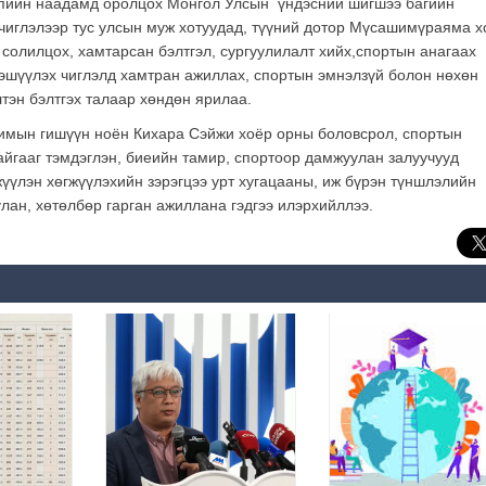
пийн наадамд оролцох Монгол Улсын үндэсний шигшээ багийн
чиглэлээр тус улсын муж хотуудад, түүний дотор Мүсашимүраяма х
 солилцох, хамтарсан бэлтгэл, сургуулилалт хийх,спортын анагаах
гэшүүлэх чиглэлд хамтран ажиллах, спортын эмнэлзүй болон нөхөн
лтэн бэлтгэх талаар хөндөн ярилаа.
мын гишүүн ноён Кихара Сэйжи хоёр орны боловсрол, спортын
йгааг тэмдэглэн, биеийн тамир, спортоор дамжуулан залуучууд
үүлэн хөгжүүлэхийн зэрэгцээ урт хугацааны, иж бүрэн түншлэлийн
ан, хөтөлбөр гарган ажиллана гэдгээ илэрхийллээ.