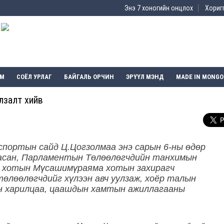
Энэ 7 хоногийн онцлох
Хоригг
ЭМ
СОЁЛ УРЛАГ
БАЙГАЛЬ ОРЧИН
ЭРҮҮЛ МЭНД
MADE IN MONGO
залт хийв
 спортын сайд Ц.Цогзолмаа энэ сарын 6-ны өдөр
 асан, Парламентын Төлөөлөгчдийн танхимын
о хотын Мүсашимүраяма хотын захирагч
өлөөлөгчдийг хүлээн авч уулзаж, хоёр талын
н харилцаа, цаашдын хамтын ажиллагааны