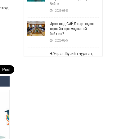
байна
отод
2026-08-5
Ирэх онд САЙД нар хэдэн
төгрөгийн эрх мэдэлтэй
байх вэ?
2026-08-5
Н.Учрал: Бүсийн чуулган,
форум, салбарын ойн
арга хэмжээг цуцална
2026-08-5
СОР17: Цэцэрлэг,
сургуулийн бүртгэлд
өөрчлөлт орно
2026-08-5
УЕПГ: Биеэ үнэлэхийг
зохион байгуулж, хүн
худалдаалсан хэргүүдийг
шүүхэд шилжүүлжээ
2026-08-5