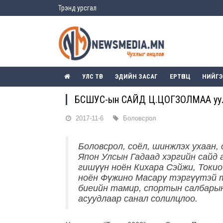
Трэнд урсгал
УЛС ТӨР
ЭДИЙН ЗАСАГ
ЕРТӨНЦ
НИЙГ
БСШУС-ын САЙД Ц.ЦОГЗОЛМАА уул
2017-11-6
Боловсрол
Боловсрол, соёл, шинжлэх ухаан,
Япон Улсын Гадаад хэргийн сайд
гишүүн ноён Кихара Сэйжи, Токи
ноён Фүжино Масарү тэргүүтэй т
биеийн тамир, спортын салбары
асуудлаар санал солилцлоо.