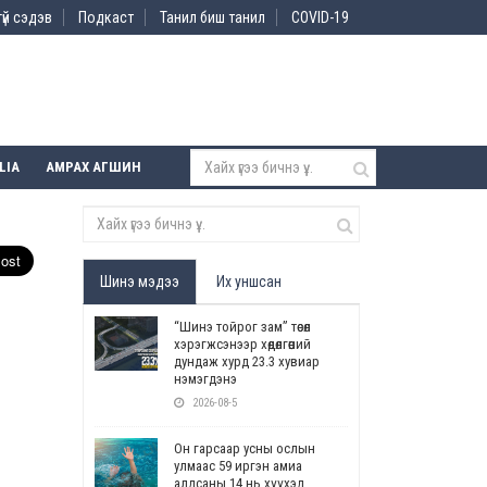
үй сэдэв
Подкаст
Танил биш танил
COVID-19
LIA
АМРАХ АГШИН
Шинэ мэдээ
Их уншсан
“Шинэ тойрог зам” төсөл
хэрэгжсэнээр хөдөлгөөний
дундаж хурд 23.3 хувиар
нэмэгдэнэ
2026-08-5
Он гарсаар усны ослын
улмаас 59 иргэн амиа
алдсаны 14 нь хүүхэд