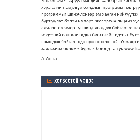
Ингээд ЭМЯ, Эрүүл мэндийн салбарын хөгжил х
хэрэгслийн аюулгүй байдлын программ нэвтрү
программыг шинэчлснээр эм ханган нийлүүлэх 
бүртгүүлэх болон импорт, экспортын лиценз хүс
ажиллагаа ямар түвшинд явагдаж байгааг хяна
мэдээний сангаас гадна биологийн идэвхт бүтэ
нэмэгдэж байгаа гэдгээрээ онцлогтой. Улмаар и
зайлсхийх боломж бүрдэх бөгөөд та тус www.l
А.Уянга
ХОЛБООТОЙ МЭДЭЭ