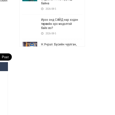
гийн
байна
2026-08-5
Ирэх онд САЙД нар хэдэн
төгрөгийн эрх мэдэлтэй
байх вэ?
2026-08-5
Н.Учрал: Бүсийн чуулган,
форум, салбарын ойн
арга хэмжээг цуцална
2026-08-5
СОР17: Цэцэрлэг,
сургуулийн бүртгэлд
өөрчлөлт орно
2026-08-5
УЕПГ: Биеэ үнэлэхийг
зохион байгуулж, хүн
худалдаалсан хэргүүдийг
шүүхэд шилжүүлжээ
2026-08-5