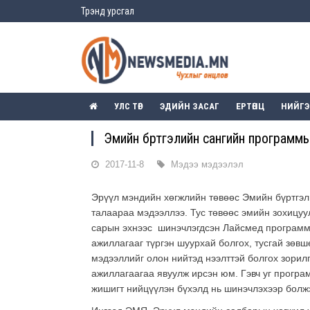
Трэнд урсгал
УЛС ТӨР
ЭДИЙН ЗАСАГ
ЕРТӨНЦ
НИЙГ
Эмийн бүртгэлийн сангийн програм
2017-11-8
Мэдээ мэдээлэл
Эрүүл мэндийн хөгжлийн төвөөс Эмийн бүртгэ
талаараа мэдээллээ. Тус төвөөс эмийн зохицуул
сарын эхнээс шинэчлэгдсэн Лайсмед программ 
ажиллагааг түргэн шуурхай болгох, тусгай зөв
мэдээллийг олон нийтэд нээлттэй болгох зори
ажиллагаагаа явуулж ирсэн юм. Гэвч уг прогр
жишигт нийцүүлэн бүхэлд нь шинэчлэхээр болж