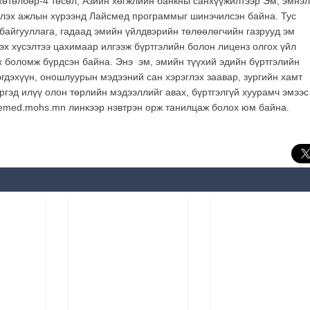
өтөлбөр-4 төсөл, Азийн хөгжлийн банкны санхүүжилтээр Эм, эмнэл
үлэх ажлын хүрээнд Лайсмед программыг шинэчилсэн байна. Тус
байгууллага, гадаад эмийн үйлдвэрийн төлөөлөгчийн газрууд эм
эх хүсэлтээ цахимаар илгээж бүртгэлийн болон лиценз олгох үйл
х боломж бүрдсэн байна. Энэ эм, эмийн түүхий эдийн бүртгэлийн
эгдэхүүн, оношлуурын мэдээний сан хэрэглэх заавар, зургийн хамт
ргэд илүү олон төрлийн мэдээллийг авах, бүртгэлгүй хуурамч эмээс
icemed.mohs.mn линкээр нэвтрэн орж танилцаж болох юм байна.