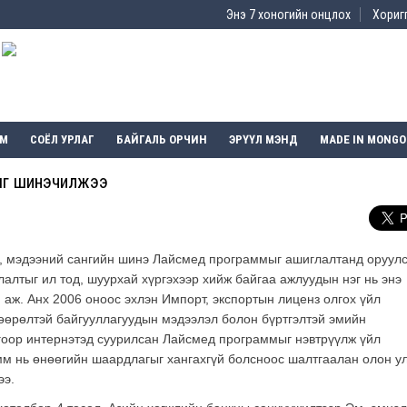
Энэ 7 хоногийн онцлох
Хоригг
ЭМ
СОЁЛ УРЛАГ
БАЙГАЛЬ ОРЧИН
ЭРҮҮЛ МЭНД
MADE IN MONGO
мыг шинэчилжээ
л, мэдээний сангийн шинэ Лайсмед программыг ашиглалтанд оруул
алтыг ил тод, шуурхай хүргэхээр хийж байгаа ажлуудын нэг нь энэ
аж. Анх 2006 оноос эхлэн Импорт, экспортын лиценз олгох үйл
шөөрөлтэй байгууллагуудын мэдээлэл болон бүртгэлтэй эмийн
лгоор интернэтэд суурилсан Лайсмед программыг нэвтрүүлж үйл
амм нь өнөөгийн шаардлагыг хангахгүй болсноос шалтгаалан олон у
ээ.