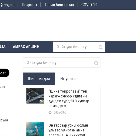
үй сэдэв
Подкаст
Танил биш танил
COVID-19
LIA
АМРАХ АГШИН
Шинэ мэдээ
Их уншсан
сан
“Шинэ тойрог зам” төсөл
хэрэгжсэнээр хөдөлгөөний
дундаж хурд 23.3 хувиар
нэмэгдэнэ
2026-08-5
лсын
Он гарсаар усны ослын
улмаас 59 иргэн амиа
алдсаны 14 нь хүүхэд