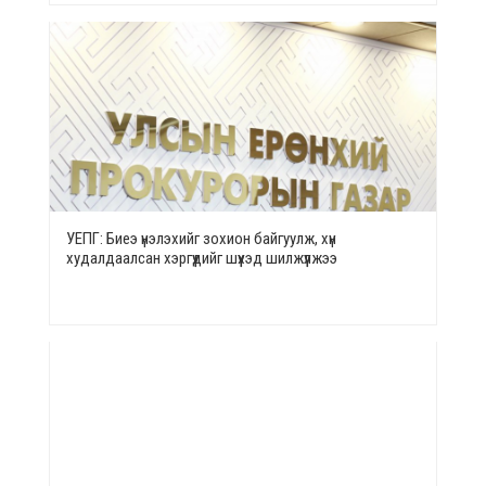
УЕПГ: Биеэ үнэлэхийг зохион байгуулж, хүн
худалдаалсан хэргүүдийг шүүхэд шилжүүлжээ