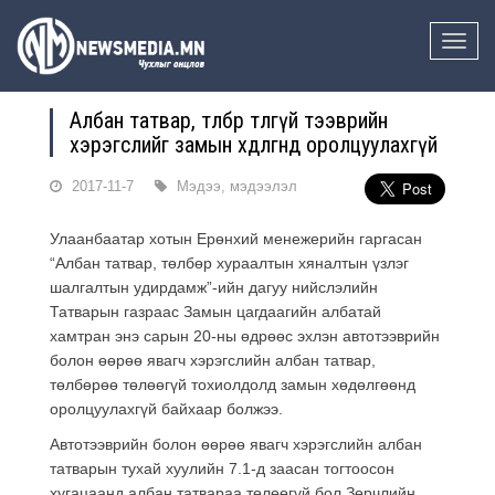
Toggle
naviga
Албан татвар, төлбөрөө төлөөгүй тээврийн
хэрэгслийг замын хөдөлгөөнд оролцуулахгүй
2017-11-7
Мэдээ, мэдээлэл
Улаанбаатар хотын Ерөнхий менежерийн гаргасан
“Албан татвар, төлбөр хураалтын хяналтын үзлэг
шалгалтын удирдамж”-ийн дагуу нийслэлийн
Татварын газраас Замын цагдаагийн албатай
хамтран энэ сарын 20-ны өдрөөс эхлэн автотээврийн
болон өөрөө явагч хэрэгслийн албан татвар,
төлбөрөө төлөөгүй тохиолдолд замын хөдөлгөөнд
оролцуулахгүй байхаар болжээ.
Автотээврийн болон өөрөө явагч хэрэгслийн албан
татварын тухай хуулийн 7.1-д заасан тогтоосон
хугацаанд албан татвараа төлөөгүй бол Зөрчлийн