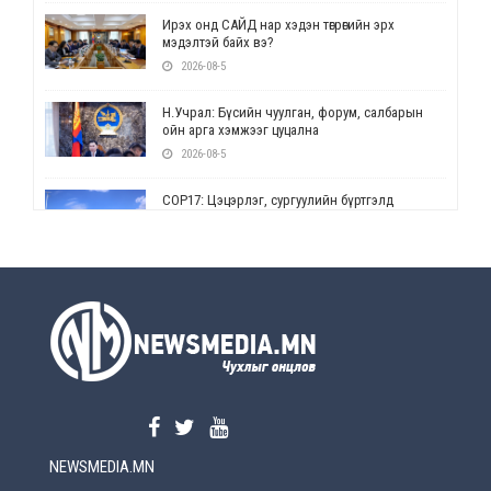
Ирэх онд САЙД нар хэдэн төгрөгийн эрх
мэдэлтэй байх вэ?
2026-08-5
Н.Учрал: Бүсийн чуулган, форум, салбарын
ойн арга хэмжээг цуцална
2026-08-5
СОР17: Цэцэрлэг, сургуулийн бүртгэлд
өөрчлөлт орно
2026-08-5
УЕПГ: Биеэ үнэлэхийг зохион байгуулж, хүн
худалдаалсан хэргүүдийг шүүхэд
шилжүүлжээ
2026-08-5
Өнөөдрийн онч үг
2026-08-5
NEWSMEDIA.MN
Энэ сарын 15-наас эхлэн замын хөдөлгөөнд
өөрчлөлт орно