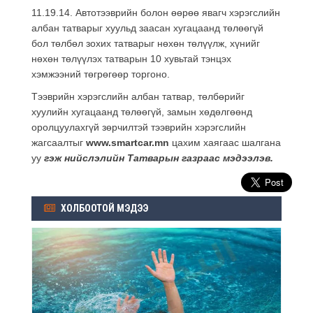
11.19.14. Автотээврийн болон өөрөө явагч хэрэгслийн
албан татварыг хуульд заасан хугацаанд төлөөгүй
бол төлбөл зохих татварыг нөхөн төлүүлж, хүнийг
нөхөн төлүүлэх татварын 10 хувьтай тэнцэх
хэмжээний төгрөгөөр торгоно.
Тээврийн хэрэгслийн албан татвар, төлбөрийг
хуулийн хугацаанд төлөөгүй, замын хөдөлгөөнд
оролцуулахгүй зөрчилтэй тээврийн хэрэгслийн
жагсаалтыг
www.smartcar.mn
цахим хаягаас шалгана
уу
гэж нийслэлийн Татварын газраас мэдээлэв.
ХОЛБООТОЙ МЭДЭЭ