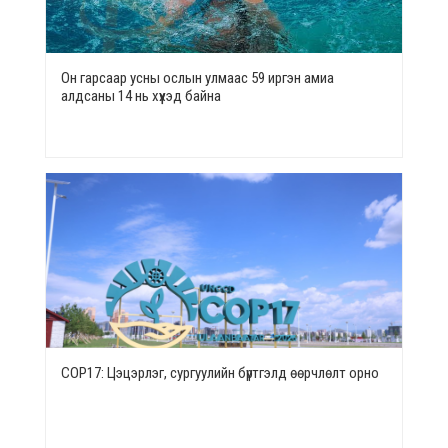
Он гарсаар усны ослын улмаас 59 иргэн амиа
алдсаны 14 нь хүүхэд байна
СОР17: Цэцэрлэг, сургуулийн бүртгэлд өөрчлөлт орно