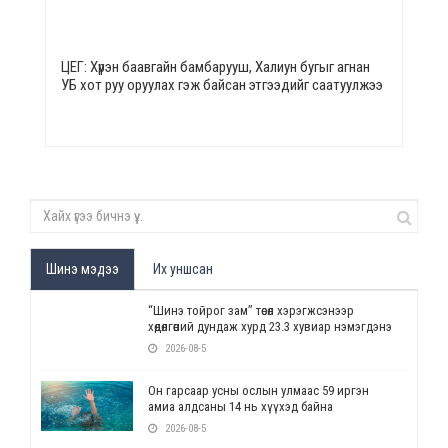
ЦЕГ: Хүрэн баавгайн бамбарууш, Халиун бугыг агнан
УБ хот руу оруулах гэж байсан этгээдийг саатуулжээ
Шинэ мэдээ
Их уншсан
“Шинэ тойрог зам” төсөл хэрэгжсэнээр
хөдөлгөөний дундаж хурд 23.3 хувиар нэмэгдэнэ
2026-08-5
Он гарсаар усны ослын улмаас 59 иргэн
амиа алдсаны 14 нь хүүхэд байна
2026-08-5