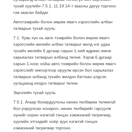
тухай хуулийн 7.5.1, 11.19.14-т заасны дагуу торгоно
гэж заасан байдаг.
Автотээврийн болон өөрөө явагч хэрэгслийн албан
татварын тухай хууль:
7.1. Хувь хүн нь авто тээврийн болон өөрөө явагч
хэрэгслийн жилийн албан татварыг жилд нэг удаа
тухайн жилийн 6 дугаар сарын 1-ний өдрөөс өмнө
харьяалах татварын албанд төлнө. Хэрэв 6 дугаар
сарын 1-нээс хойш авто тээврийн болон өөрөө явагч
хэрэгслийг импортоор оруулж ирсэн бол харьяалах
татварын албанд тухайн жилдээ багтаан үлдсэн
хугацаанд ногдох татварыг төлнө.
Зөрчлийн тухай хууль:
7.5.1. Агаар бохирдуулсны нөхөн төлбөрөө төлөөгүй
бол учруулсан хохирол, нөхөн төлбөрийг гаргуулж
хүнийг хорин нэгжтэй тэнцэх хэмжээний төгрөгөөр,
хуулийн этгээдийг хоёр зуун нэгжтэй тэнцэх
хэмжээний төгрөгөөр торгоно.