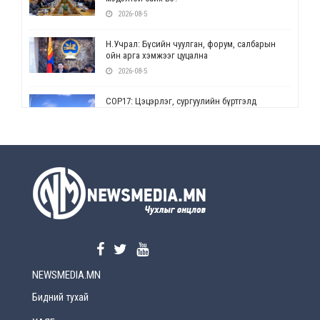
2026-08-5
Н.Учрал: Бүсийн чуулган, форум, салбарын
ойн арга хэмжээг цуцална
2026-08-5
СОР17: Цэцэрлэг, сургуулийн бүртгэлд
өөрчлөлт орно
2026-08-5
УЕПГ: Биеэ үнэлэхийг зохион байгуулж, хүн
худалдаалсан хэргүүдийг шүүхэд
шилжүүлжээ
2026-08-5
Өнөөдрийн онч үг
2026-08-5
NEWSMEDIA.MN
Энэ сарын 15-наас эхлэн замын хөдөлгөөнд
өөрчлөлт орно
Бидний тухай
2026-08-4