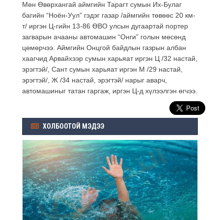
Мөн Өвөрхангай аймгийн Тарагт сумын Их-Булаг
багийн “Ноён-Уул” гэдэг газар /аймгийн төвөөс 20 км-
т/ иргэн Ц-гийн 13-86 ӨВО улсын дугаартай портер
загварын ачааны автомашин “Онги” голын мөсөнд
цөмөрчээ. Аймгийн Онцгой байдлын газрын албан
хаагчид Арвайхээр сумын харьяат иргэн Ц /32 настай,
эрэгтэй/, Сант сумын харьяат иргэн М /29 настай,
эрэгтэй/, Ж /34 настай, эрэгтэй/ нарыг аварч,
автомашиныг татан гаргаж, иргэн Ц-д хүлээлгэн өгчээ.
ХОЛБООТОЙ МЭДЭЭ