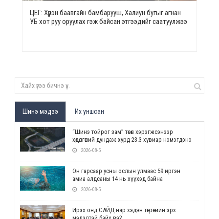
ЦЕГ: Хүрэн баавгайн бамбарууш, Халиун бугыг агнан
УБ хот руу оруулах гэж байсан этгээдийг саатуулжээ
Шинэ мэдээ
Их уншсан
“Шинэ тойрог зам” төсөл хэрэгжсэнээр
хөдөлгөөний дундаж хурд 23.3 хувиар нэмэгдэнэ
2026-08-5
Он гарсаар усны ослын улмаас 59 иргэн
амиа алдсаны 14 нь хүүхэд байна
2026-08-5
Ирэх онд САЙД нар хэдэн төгрөгийн эрх
мэдэлтэй байх вэ?