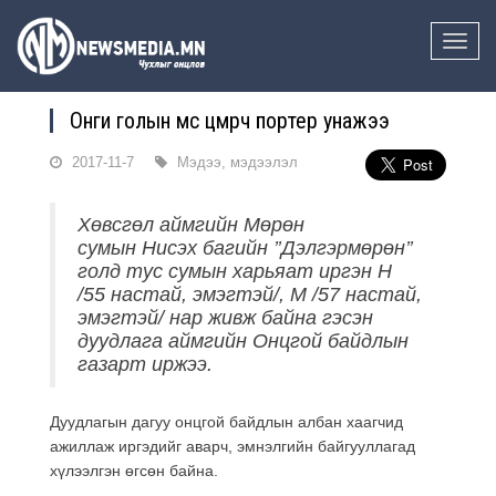
Toggle
naviga
Онги голын мөс цөмөрч портер унажээ
2017-11-7
Мэдээ, мэдээлэл
Хөвсгөл аймгийн Мөрөн
сумын Нисэх багийн ’’Дэлгэрмөрөн’’
голд тус сумын харьяат иргэн Н
/55 настай, эмэгтэй/, М /57 настай,
эмэгтэй/ нар живж байна гэсэн
дуудлага аймгийн Онцгой байдлын
газарт иржээ.
Дуудлагын дагуу онцгой байдлын албан хаагчид
ажиллаж иргэдийг аварч, эмнэлгийн байгууллагад
хүлээлгэн өгсөн байна.