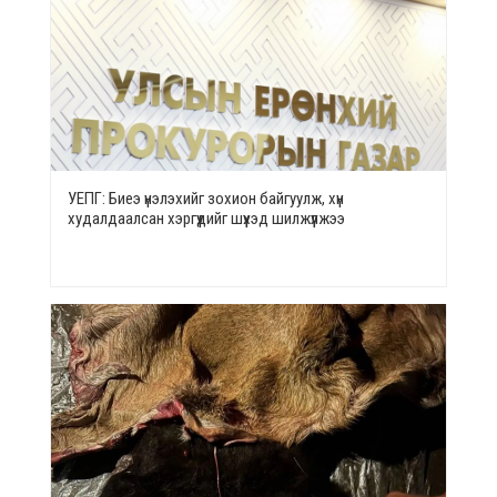
УЕПГ: Биеэ үнэлэхийг зохион байгуулж, хүн
худалдаалсан хэргүүдийг шүүхэд шилжүүлжээ