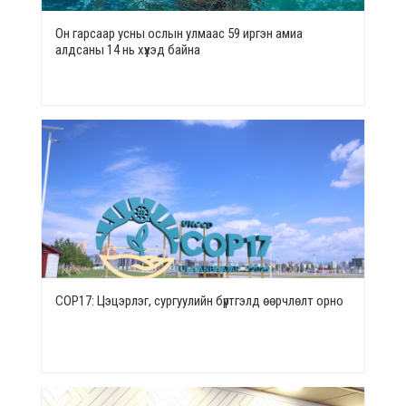
Он гарсаар усны ослын улмаас 59 иргэн амиа
алдсаны 14 нь хүүхэд байна
СОР17: Цэцэрлэг, сургуулийн бүртгэлд өөрчлөлт орно