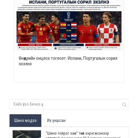
Өнөөдрийн онцлох тоглолт: Испани, Португалын сорил
эхэлнэ
Шинэ мэдээ
Их уншсан
“Шинэ тойрог зам” төсөл хэрэгжсэнээр