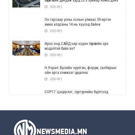
хөдөлгөөний дундаж хурд 23.3 хувиар нэмэгдэнэ
2026-08-5
Он гарсаар усны ослын улмаас 59 иргэн
амиа алдсаны 14 нь хүүхэд байна
2026-08-5
Ирэх онд САЙД нар хэдэн төгрөгийн эрх
мэдэлтэй байх вэ?
2026-08-5
Н.Учрал: Бүсийн чуулган, форум, салбарын
ойн арга хэмжээг цуцална
2026-08-5
СОР17: Цэцэрлэг, сургуулийн бүртгэлд
өөрчлөлт орно
2026-08-5
УЕПГ: Биеэ үнэлэхийг зохион байгуулж, хүн
худалдаалсан хэргүүдийг шүүхэд
шилжүүлжээ
2026-08-5