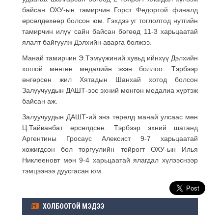
байсан ОХУ-ын тамирчин Горст Федортой финалд
өрсөлдөхөөр болсон юм. Гэхдээ уг тоглолтод нутгийн
тамирчин илүү сайн байсан бөгөөд 11-3 харьцаатай
ялалт байгуулж Дэлхийн аварга болжээ.
Манай тамирчин Э.Тэмүүжиний хувьд ийнхүү Дэлхийн
хошой мөнгөн медалийн эзэн боллоо. Тэрбээр
өнгөрсөн жил Хятадын Шанхай хотод болсон
Залуучуудын ДАШТ-ээс эхний мөнгөн медалиа хүртэж
байсан аж.
Залуучуудын ДАШТ-ий энэ төрөлд манай улсаас мөн
Ц.Тайванбат өрсөлдсөн. Тэрбээр эхний шатанд
Аргентины Гросаус Алексист 9-7 харьцаатай
хожигдсон бол торгуулийн тойрогт ОХУ-ын Илья
Никлееновт мөн 9-4 харьцаатай ялагдал хүлээснээр
тэмцээнээ дуусгасан юм.
ХОЛБООТОЙ МЭДЭЭ