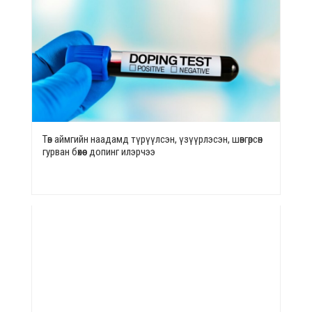
Төв аймгийн наадамд түрүүлсэн, үзүүрлэсэн, шөвгөрсөн
гурван бөхөөс допинг илэрчээ