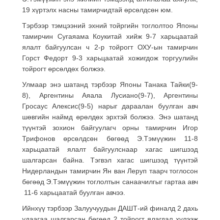
19 хүртэлх насны тамирчидтай өрсөлдсөн юм.
Тэрбээр тэмцээний эхний тойргийн тоглолтоо Японы
тамирчин Сугаяама Коукитай хийж 9-7 харьцаатай
ялалт байгуулсан ч 2-р тойрогт ОХУ-ын тамирчин
Горст Федорт 9-3 харьцаатай хожигдож торгуулийн
тойрогт өрсөлдөх болжээ.
Улмаар энэ шатанд тэрбээр Японы Танака Тайки(9-
8), Аргентины Аяала Лусиано(9-7), Аргентины
Гросаус Алексис(9-5) нарыг дараалан буулган авч
шөвгийн наймд өрөлдөх эрхтэй болжээ. Энэ шатанд
түүнтэй зохион байгуулагч орны тамирчин Игор
Трифонов өрсөлдсөн бөгөөд Э.Тэмүүжин 11-8
харьцаатай ялалт байгуулснаар хагас шигшээд
шалгарсан байна. Тэгвэл хагас шигшээд түүнтэй
Нидерландын тамирчин Ян ван Леруп таарч тоглосон
бөгөөд Э.Тэмүүжин тоглолтын санаачилгыг гартаа авч
11-6 харьцаатай буулган авчээ.
Ийнхүү тэрбээр Залуучуудын ДАШТ-ий финалд 2 дахь
удаагаа шалгарсан бөгөөд 2 тойрогт ялагдал хүлээж