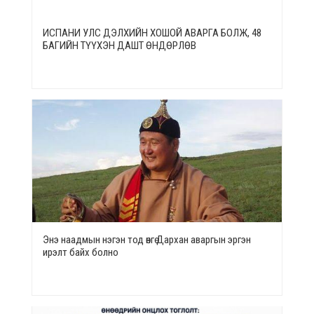
ИСПАНИ УЛС ДЭЛХИЙН ХОШОЙ АВАРГА БОЛЖ, 48
БАГИЙН ТҮҮХЭН ДАШТ ӨНДӨРЛӨВ
Энэ наадмын нэгэн тод өнгө Дархан аваргын эргэн
ирэлт байх болно