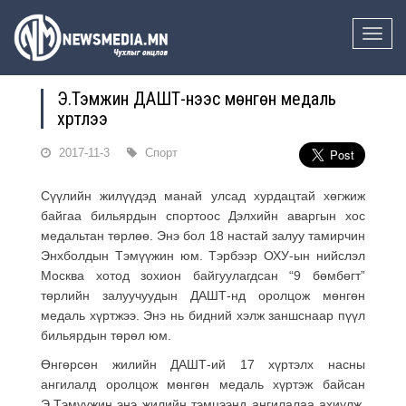
Toggle
naviga
Э.Тэмүүжин ДАШТ-нээс мөнгөн медаль
хүртлээ
2017-11-3
Спорт
Сүүлийн жилүүдэд манай улсад хурдацтай хөгжиж
байгаа бильярдын спортоос Дэлхийн аваргын хос
медальтан төрлөө. Энэ бол 18 настай залуу тамирчин
Энхболдын Тэмүүжин юм. Тэрбээр ОХУ-ын нийслэл
Москва хотод зохион байгуулагдсан “9 бөмбөгт”
төрлийн залуучуудын ДАШТ-нд оролцож мөнгөн
медаль хүртжээ. Энэ нь бидний хэлж заншснаар пүүл
бильярдын төрөл юм.
Өнгөрсөн жилийн ДАШТ-ий 17 хүртэлх насны
ангилалд оролцож мөнгөн медаль хүртэж байсан
Э.Тэмүүжин энэ жилийн тэмцээнд ангилалаа ахиулж,