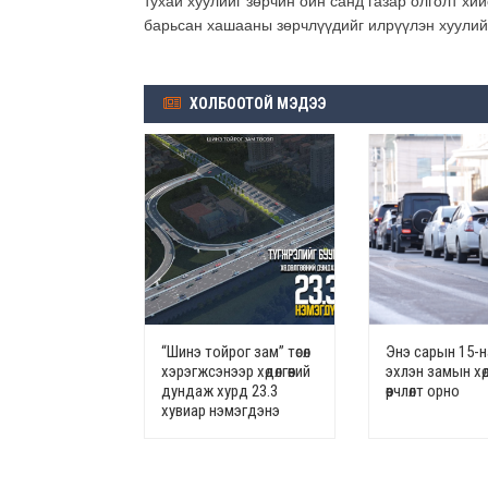
тухай хуулийг зөрчин ойн санд газар олголт хий
барьсан хашааны зөрчлүүдийг илрүүлэн хуулийн
ХОЛБООТОЙ МЭДЭЭ
“Шинэ тойрог зам” төсөл
Энэ сарын 15-
хэрэгжсэнээр хөдөлгөөний
эхлэн замын хөдө
дундаж хурд 23.3
өөрчлөлт орно
хувиар нэмэгдэнэ