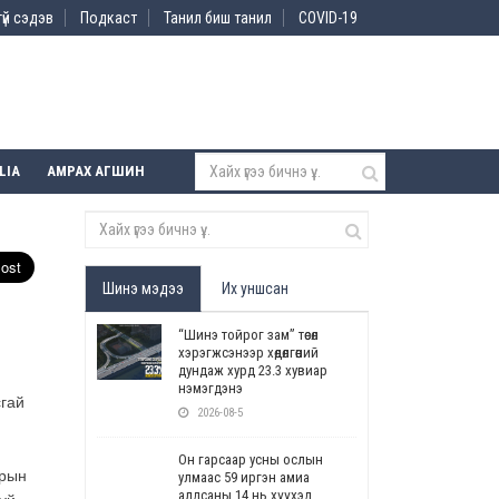
үй сэдэв
Подкаст
Танил биш танил
COVID-19
LIA
АМРАХ АГШИН
Шинэ мэдээ
Их уншсан
“Шинэ тойрог зам” төсөл
хэрэгжсэнээр хөдөлгөөний
дундаж хурд 23.3 хувиар
нэмэгдэнэ
сгай
2026-08-5
Он гарсаар усны ослын
зрын
улмаас 59 иргэн амиа
алдсаны 14 нь хүүхэд