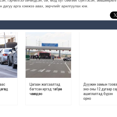
сэн, гэрчилгээ бичигдсэн, ой, мод бут сөөгийг сүйтгэсэн, зөвшөөрөл
 дагуу арга хэмжээ авах, зөрчлийг арилгуулах юм.
наас
Цагаан жагсаалтад
Дүүжин замын тээв
лгөөнд
багтсан иргэд төлбөрөөс
энэ оны 12 дугаар с
чөлөөлөгдөнө
ашиглалтад бүрэн
орно