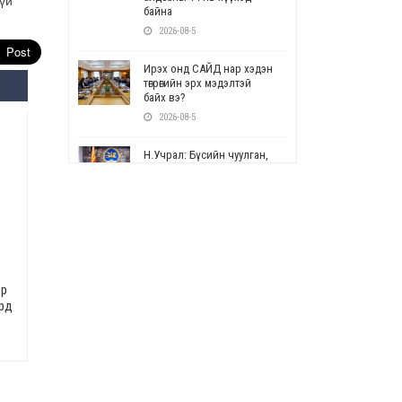
гүй
байна
2026-08-5
Ирэх онд САЙД нар хэдэн
төгрөгийн эрх мэдэлтэй
байх вэ?
2026-08-5
Н.Учрал: Бүсийн чуулган,
форум, салбарын ойн
арга хэмжээг цуцална
2026-08-5
СОР17: Цэцэрлэг,
сургуулийн бүртгэлд
өөрчлөлт орно
эр
2026-08-5
ард
УЕПГ: Биеэ үнэлэхийг
зохион байгуулж, хүн
худалдаалсан хэргүүдийг
шүүхэд шилжүүлжээ
2026-08-5