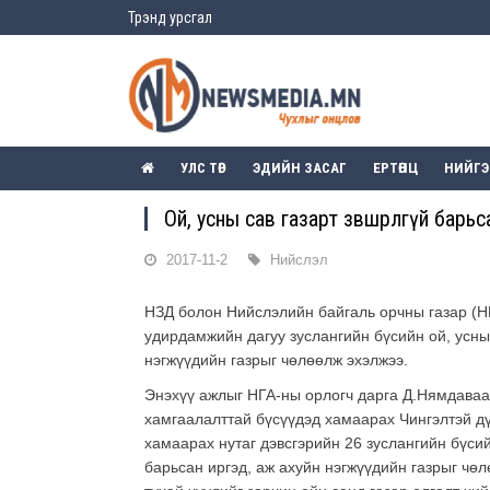
Трэнд урсгал
УЛС ТӨР
ЭДИЙН ЗАСАГ
ЕРТӨНЦ
НИЙГ
Ой, усны сав газарт зөвшөөрөлгүй бар
2017-11-2
Нийслэл
НЗД болон Нийслэлийн байгаль орчны газар (Н
удирдамжийн дагуу зуслангийн бүсийн ой, усны
нэгжүүдийн газрыг чөлөөлж эхэлжээ.
Энэхүү ажлыг НГА-ны орлогч дарга Д.Нямдавааг
хамгаалалттай бүсүүдэд хамаарах Чингэлтэй дү
хамаарах нутаг дэвсгэрийн 26 зуслангийн бүси
барьсан иргэд, аж ахуйн нэгжүүдийн газрыг чө