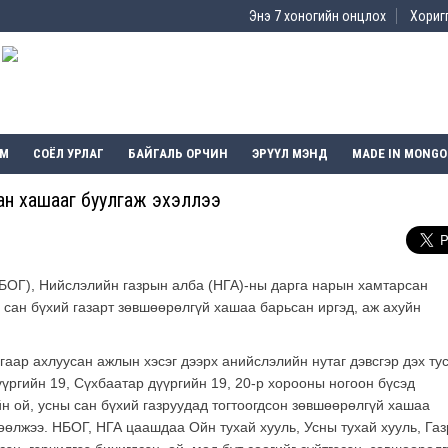
Энэ 7 хоногийн онцлох
Хоригг
ЭМ
СОЁЛ УРЛАГ
БАЙГАЛЬ ОРЧИН
ЭРҮҮЛ МЭНД
MADE IN MONGO
ьсан хашааг буулгаж эхэллээ
БОГ), Нийслэлийн газрын алба (НГА)-ны дарга нарын хамтарсан
 сан бүхий газарт зөвшөөрөлгүй хашаа барьсан иргэд, аж ахуйн
аар ахлуусан ажлын хэсэг дээрх анийслэлийн нутаг дэвсгэр дэх ту
үргийн 19, Сүхбаатар дүүргийн 19, 20-р хорооны ногоон бүсэд
йн ой, усны сан бүхий газруудад тогтоогдсон зөвшөөрөлгүй хашаа
лөөлжээ. НБОГ, НГА цаашдаа Ойн тухай хууль, Усны тухай хууль, Га