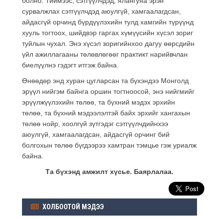
болно. Тиймээс, сэтгүүлчдэд, ялангуяа эрэн
сурвалжлах сэтгүүлчдэд аюулгүй, хамгаалагдсан,
айдасгүй орчинд бүрдүүлэхийн тулд хамгийн түрүүнд
хууль тогтоох, шийдвэр гаргах хүмүүсийн хүсэл зориг
туйлын чухал. Энэ хүсэл зоригийнхоо дагуу өөрсдийн
үйл ажиллагааны төлөвлөгөөг практикт нарийвчлан
биелүүлнэ гэдэгт итгэж байна.
Өнөөдөр энд хуран цугларсан та бүхэндээ Монголд
эрүүл нийгэм байнга оршин тогтноосой, энэ нийгмийг
эрүүлжүүлэхийн төлөө, та бүхний мэдэх эрхийн
төлөө, та бүхний мэдээлэлтэй байх эрхийг хангахын
төлөө нойр, хоолгүй зүтгэдэг сэтгүүлчдийнхээ
аюулгүй, хамгаалагдсан, айдасгүй орчинг бий
болгохын төлөө бүгдээрээ хамтран тэмцье гэж уриалж
байна.
Та бүхэнд амжилт хүсье. Баярлалаа.
ХОЛБООТОЙ МЭДЭЭ