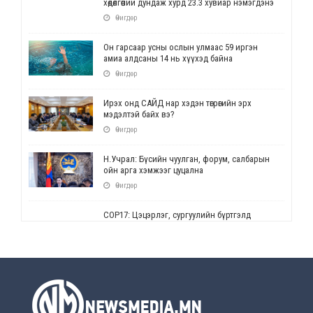
хөдөлгөөний дундаж хурд 23.3 хувиар нэмэгдэнэ
Өчигдөр
Он гарсаар усны ослын улмаас 59 иргэн
амиа алдсаны 14 нь хүүхэд байна
Өчигдөр
Ирэх онд САЙД нар хэдэн төгрөгийн эрх
мэдэлтэй байх вэ?
Өчигдөр
Н.Учрал: Бүсийн чуулган, форум, салбарын
ойн арга хэмжээг цуцална
Өчигдөр
СОР17: Цэцэрлэг, сургуулийн бүртгэлд
өөрчлөлт орно
Өчигдөр
УЕПГ: Биеэ үнэлэхийг зохион байгуулж, хүн
худалдаалсан хэргүүдийг шүүхэд
шилжүүлжээ
Өчигдөр