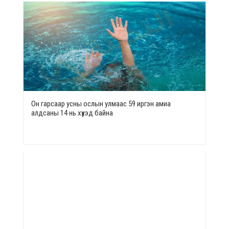
Он гарсаар усны ослын улмаас 59 иргэн амиа
алдсаны 14 нь хүүхэд байна