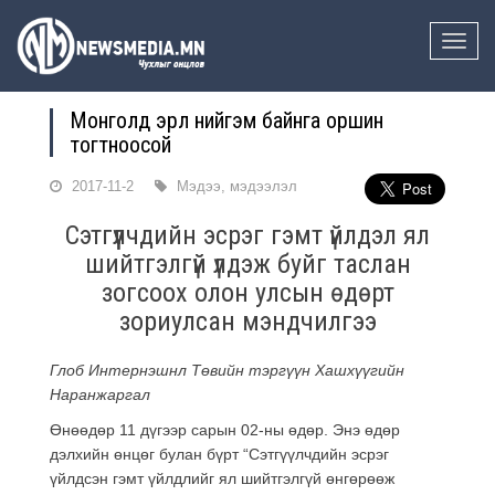
Toggle
naviga
Монголд эрүүл нийгэм байнга оршин
тогтноосой
2017-11-2
Мэдээ, мэдээлэл
Сэтгүүлчдийн эсрэг гэмт үйлдэл ял
шийтгэлгүй үлдэж буйг таслан
зогсоох олон улсын өдөрт
зориулсан мэндчилгээ
Глоб Интернэшнл Төвийн тэргүүн Хашхүүгийн
Наранжаргал
Өнөөдөр 11 дүгээр сарын 02-ны өдөр. Энэ өдөр
дэлхийн өнцөг булан бүрт “Сэтгүүлчдийн эсрэг
үйлдсэн гэмт үйлдлийг ял шийтгэлгүй өнгөрөөж