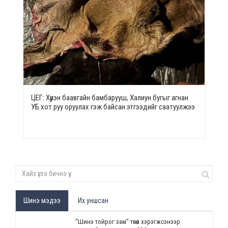
ЦЕГ: Хүрэн баавгайн бамбарууш, Халиун бугыг агнан
УБ хот руу оруулах гэж байсан этгээдийг саатуулжээ
Шинэ мэдээ
Их уншсан
“Шинэ тойрог зам” төсөл хэрэгжсэнээр