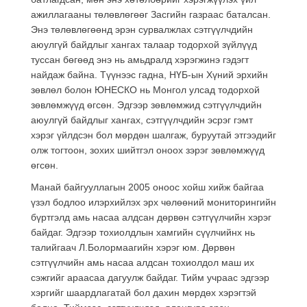
ажиллагааны төлөвлөгөөг Засгийн газраас баталсан.
Энэ төлөвлөгөөнд эрэн сурвалжлах сэтгүүлчдийн
аюулгүй байдлыг хангах талаар тодорхой зүйлүүд
туссан бөгөөд энэ нь амьдралд хэрэгжинэ гэдэгт
найдаж байна. Түүнээс гадна, НҮБ-ын Хүний эрхийн
зөвлөл болон ЮНЕСКО нь Монгол улсад тодорхой
зөвлөмжүүд өгсөн. Эдгээр зөвлөмжид сэтгүүлчдийн
аюулгүй байдлыг хангах, сэтгүүлчдийн эсрэг гэмт
хэрэг үйлдсэн бол мөрдөн шалгаж, буруутай этгээдийг
олж тогтоон, зохих шийтгэл оноох зэрэг зөвлөмжүүд
өгсөн.
Манай байгууллагын 2005 оноос хойш хийж байгаа
үзэл бодлоо илэрхийлэх эрх чөлөөний мониторингийн
бүртгэлд амь насаа алдсан дөрвөн сэтгүүлчийн хэрэг
байдаг. Эдгээр тохиолдлын хамгийн сүүлчийнх нь
талийгаач Л.Болормаагийн хэрэг юм. Дөрвөн
сэтгүүлчийн амь насаа алдсан тохиолдол маш их
сэжгийг араасаа дагуулж байдаг. Тийм учраас эдгээр
хэргийг шаардлагатай бол дахин мөрдөх хэрэгтэй