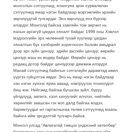
монголын сэтгүүлчид, ялангуяа эрэн сурвалжлах
сэтгүүлчид ямар нэгэн байдлаар мэргэжлийн эрхийн
зөрчлүүдтэй тулгардаг. Энэ зөрчлүүд янз бүрээр
илэрдэг. Монголд байгаа хамгийн том зөрчил нь
яахын аргагүй цагдан хяналт байдаг. 1998 оны Хэвлэл
мэдээллийн эрх чөлөөний тухай хуулиар цагдан
хяналтын бүх хэлбэрийг хориглосон боловч амьдрал
дээр эрх зүйн цензур, эдийн засгийн цензур, өөрийн
цензур маш их өндөр байдаг. Өөрийн цензур нь
редакц дотор байдаг цензурээр дамжиж илэрдэг.
Манай сэтгүүлчид байнгын сэтгэлзүйн дарамтад ажил
үүргээ гүйцэтгэж явдаг. Энэ нь ямар нэгэн байдлаар
хэн нэгэн хүнээс яриа аваад, нэвтрүүлэх тохиолдол
биш юм. Нийгэмд байгаа бугшсан зүйл, буруу
үйлдлүүд, авлига, хээл хахуулийг илчлэх, нийтийн
хөрөнгийг завшсан гэх мэт далд байгаа мэдээ,
баримтуудыг ил гаргасныхаа төлөө сэтгүүлчид маань
байнга ийм эрсдэлтэй тулгарч байна.
Монгол улсад “Авлигатай тэмцэх үндэсний хөтөлбөр”
батлагдсан, мөн энэ хөтөлбөрийг хэрэгжүүлэх үйл