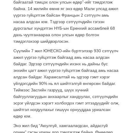
байгаатай тэмцэх олон улсын өдөр”-ийг тэмдэглэж
байна. 14 жилийн өмнө яг энэ өдөр Мали улсад ажил
үүргээ гүйцэтгэж байсан Францын 2 сэтгүүлч амь
насаа алдсан юм. Тэдгээр сэтгүүлчдийн гэгээн
дурсгалыг хүндэтгэн НҮБ-ын Ерөнхий ассамблей 68
дахь чуулганаараа олон улсын өдөр болгон
тэмдэглэхээр шийдвэрлэсэн.
Сүүлийн 7 жил ЮНЕСКО-ийн бүртгэлээр 930 сэтгүүлч
ажил үүргээ гүйцэтгэж байгаад амь насаа алдсан
байдаг. Эдгээр сэтгүүлчдийн ихэнх нь дайны бус
энхийн цагт ажил үүргээ гүйцэтгэж байгаад амь насаа
алдсан байдаг. Харамсалтай нь эдгээр гэмт хэрэг
үйлдэгсдийн 90% нь ял шийтгэлгүй өнгөрсөн байдаг.
Тиймээс Засгийн газрууд, шүүх хүчний
байгууллагуудын анхаарлыг хандуулах, сэтгүүлчдийн
эсрэг үйлдсэн хэрэгт холбогдох гэмт этгээдүүдийг олж,
шийтгэл ногдуулахыг гишүүн орнууддаа уриалсан
өдөр юм.
Энэ жил бид “Аюулгүй, хамгаалагдсан, айдасгүй
орчин” гэсэн уриан дор тэмдэглэж байна. Өнөөдөр