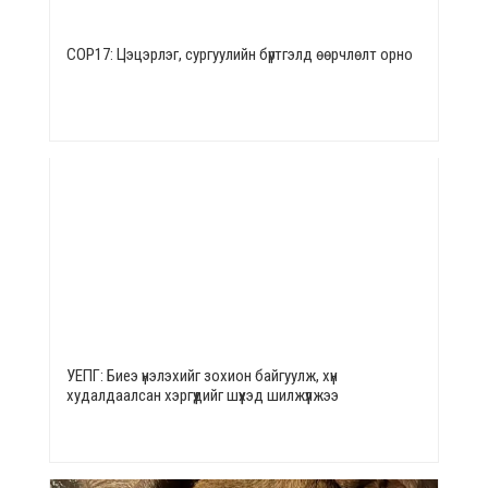
СОР17: Цэцэрлэг, сургуулийн бүртгэлд өөрчлөлт орно
УЕПГ: Биеэ үнэлэхийг зохион байгуулж, хүн
худалдаалсан хэргүүдийг шүүхэд шилжүүлжээ