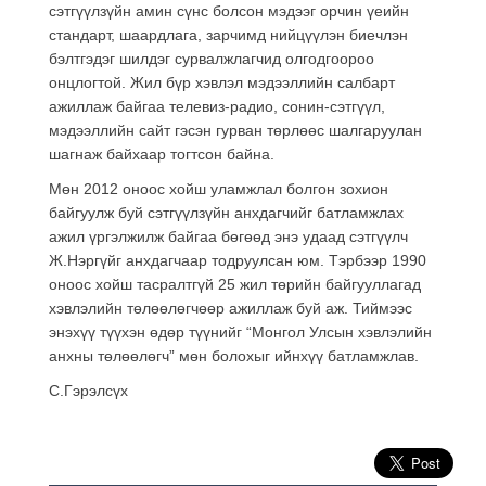
сэтгүүлзүйн амин сүнс болсон мэдээг орчин үеийн
стандарт, шаардлага, зарчимд нийцүүлэн биечлэн
бэлтгэдэг шилдэг сурвалжлагчид олгодгоороо
онцлогтой. Жил бүр хэвлэл мэдээллийн салбарт
ажиллаж байгаа телевиз-радио, сонин-сэтгүүл,
мэдээллийн сайт гэсэн гурван төрлөөс шалгаруулан
шагнаж байхаар тогтсон байна.
Мөн 2012 оноос хойш уламжлал болгон зохион
байгуулж буй сэтгүүлзүйн анхдагчийг батламжлах
ажил үргэлжилж байгаа бөгөөд энэ удаад сэтгүүлч
Ж.Нэргүйг анхдагчаар тодруулсан юм. Тэрбээр 1990
оноос хойш тасралтгүй 25 жил төрийн байгууллагад
хэвлэлийн төлөөлөгчөөр ажиллаж буй аж. Тиймээс
энэхүү түүхэн өдөр түүнийг “Монгол Улсын хэвлэлийн
анхны төлөөлөгч” мөн болохыг ийнхүү батламжлав.
С.Гэрэлсүх