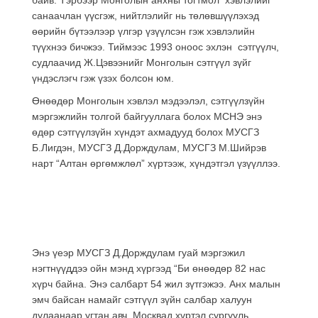
санаачлан үүсгэж, нийтлэлийг нь төлөвшүүлэхэд
өөрийн бүтээлээр үлгэр үзүүлсэн гэж хэвлэлийн
түүхнээ бичжээ. Тиймээс 1993 оноос эхлэн сэтгүүлч,
судлаачид Ж.Цэвээнийг Монголын сэтгүүл зүйг
үндэслэгч гэж үзэх болсон юм.
Өнөөдөр Монголын хэвлэл мэдээлэл, сэтгүүлзүйн
мэргэжлийн толгой байгууллага болох МСНЭ энэ
өдөр сэтгүүлзүйн хүндэт ахмадууд болох МУСГЗ
Б.Лигдэн, МУСГЗ Д.Дорждулам, МУСГЗ М.Шийрэв
нарт “Алтан өргөмжлөл” хүртээж, хүндэтгэл үзүүллээ.
Энэ үеэр МУСГЗ Д.Дорждулам гуай мэргэжил
нэгтнүүддээ ойн мэнд хүргээд “Би өнөөдөр 82 нас
хүрч байна. Энэ салбарт 54 жил зүтгэжээ. Анх малын
эмч байсан намайг сэтгүүл зүйн салбар халуун
дулаанаар угтан авч, Москвад хүртэл сургууль