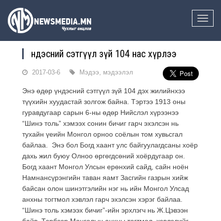
Toggle
naviga
Үндэсний сэтгүүл зүй 104 нас хүрлээ
2017-03-6
Мэдээ, мэдээлэл
Энэ өдөр үндэсний сэтгүүл зүй 104 дэх жилийнхээ
түүхийн хуудастай золгож байна. Тэртээ 1913 оны
гуравдугаар сарын 6-ны өдөр Нийслэл хүрээнээ
“Шинэ толь” хэмээх сонин бичиг гарч эхэлсэн нь
тухайн үеийн Монгол орноо соёлын том хувьсгал
байлаа. Энэ бол Богд хаант улс байгуулагдсаны хоёр
дахь жил буюу Олноо өргөгдсөний хоёрдугаар он.
Богд хаант Монгол Улсын ерөнхий сайд, сайн ноён
Намнансүрэнгийн таван яамт Засгийн газрын хийж
байсан олон шинэтгэлийн нэг нь ийн Монгол Улсад
анхны тогтмол хэвлэл гарч эхэлсэн хэрэг байлаа.
“Шинэ толь хэмээх бичиг”-ийн эрхлэгч нь Ж.Цэвээн
байв. Тэрбээр Монголын анхны тогтмол хэвлэлийг