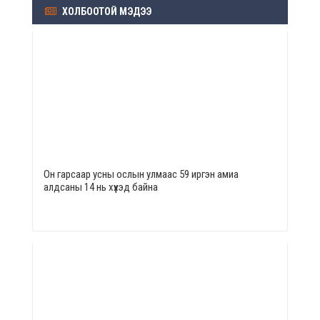
ХОЛБООТОЙ МЭДЭЭ
Он гарсаар усны ослын улмаас 59 иргэн амиа
алдсаны 14 нь хүүхэд байна