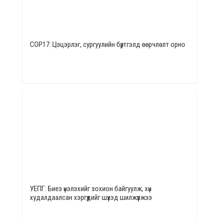
СОР17: Цэцэрлэг, сургуулийн бүртгэлд өөрчлөлт орно
УЕПГ: Биеэ үнэлэхийг зохион байгуулж, хүн
худалдаалсан хэргүүдийг шүүхэд шилжүүлжээ