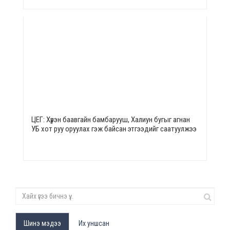
ЦЕГ: Хүрэн баавгайн бамбарууш, Халиун бугыг агнан
УБ хот руу оруулах гэж байсан этгээдийг саатуулжээ
Шинэ мэдээ
Их уншсан