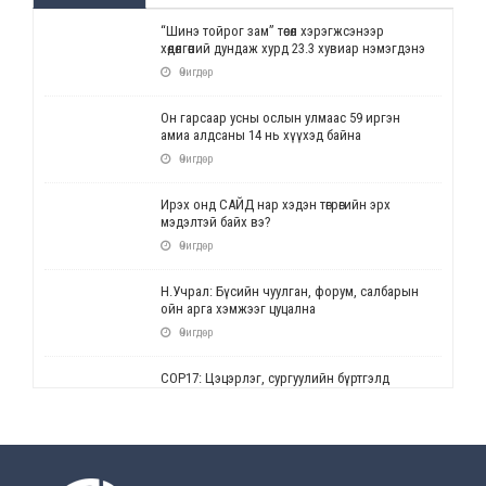
“Шинэ тойрог зам” төсөл хэрэгжсэнээр
хөдөлгөөний дундаж хурд 23.3 хувиар нэмэгдэнэ
Өчигдөр
Он гарсаар усны ослын улмаас 59 иргэн
амиа алдсаны 14 нь хүүхэд байна
Өчигдөр
Ирэх онд САЙД нар хэдэн төгрөгийн эрх
мэдэлтэй байх вэ?
Өчигдөр
Н.Учрал: Бүсийн чуулган, форум, салбарын
ойн арга хэмжээг цуцална
Өчигдөр
СОР17: Цэцэрлэг, сургуулийн бүртгэлд
өөрчлөлт орно
Өчигдөр
УЕПГ: Биеэ үнэлэхийг зохион байгуулж, хүн
худалдаалсан хэргүүдийг шүүхэд