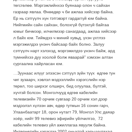
төгсгөлөө. Мэргэжлийнхээ буянаар олон ч сайхан
газраар явлаа. Өнөөдөр ч би ажлаа хийсээр байна.
Ер нь сэтгүүлч хүн тэтгэвэрт гардаггүй юм байна.
Нийгмийн сайн сайхан, болохгүй бүтэхгүй байгаа
юмыг бичмээр, илчилмээр санагдаад, ажлаа хийсээр
л байх юм. Тиймдээ ч миний хувьд, үхэн үхтлээ
мэргэжилдээ үнэнч байсаар байх болно. Залуу
сэтгүүлч нарт хэлэхэд, мэргэжилдээ үнэнч байж, ард
түмнийхээ дуу хоолой болж яваарай” хэмээн алтан
сургаалиа хайрласан юм.
…Зуунаас илүүг элээсэн сэтгүүл зүйн түүх өдгөө тун
чиг зузаарч, хэвлэл мэдээллийн хэрэгслийн нэр
төрөл, тоо ширхэг олширч, бид олуулаа, бүлтэй,
хүчтэй болсон. Монголчууд өдгөө кабелийн
телевизийн 70 орчим сувгаар 20 орчим хэл дээр
мэдээлэл хүлээн авч, өдөр тутмын 16 сонин гарч,
Улаанбаатарт 18, орон нутагт 79, Монгол Улс даяар
хоёр, нийт 99 телевиз эфирийн үйлчилгээ, 72
кабелийн телевиз үйл ажиллагаа явуулж байна.
Интернетийн хэрэглээ 2002 оныхтой харьцуулахад