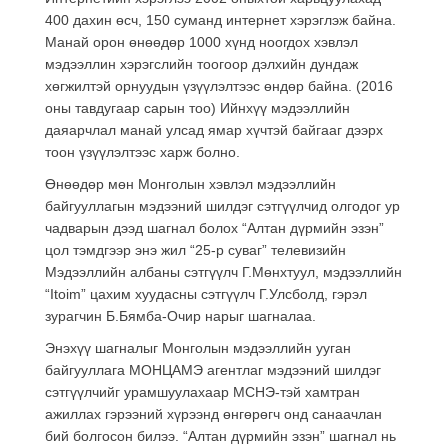
400 дахин өсч, 150 суманд интернет хэрэглэж байна.
Манай орон өнөөдөр 1000 хүнд ноогдох хэвлэл
мэдээллин хэрэгслийн тоогоор дэлхийн дундаж
хөгжилтэй орнуудын үзүүлэлтээс өндөр байна. (2016
оны тавдугаар сарын тоо) Ийнхүү мэдээллийн
даяарчлал манай улсад ямар хүчтэй байгааг дээрх
тоон үзүүлэлтээс харж болно.
Өнөөдөр мөн Монголын хэвлэл мэдээллийн
байгууллагын мэдээний шилдэг сэтгүүлчид олгодог ур
чадварын дээд шагнал болох “Алтан дүрмийн эзэн”
цол тэмдгээр энэ жил “25-р суваг” телевизийн
Мэдээллийн албаны сэтгүүлч Г.Мөнхтуул, мэдээллийн
“Itoim” цахим хуудасны сэтгүүлч Г.Улсболд, гэрэл
зурагчин Б.Бямба-Очир нарыг шагналаа.
Энэхүү шагналыг Монголын мэдээллийн ууган
байгууллага МОНЦАМЭ агентлаг мэдээний шилдэг
сэтгүүлчийг урамшуулахаар МСНЭ-тэй хамтран
ажиллах гэрээний хүрээнд өнгөрөгч онд санаачлан
бий болгосон билээ. “Алтан дүрмийн эзэн” шагнал нь