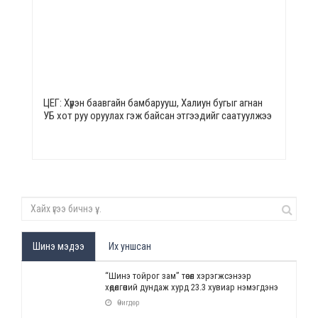
ЦЕГ: Хүрэн баавгайн бамбарууш, Халиун бугыг агнан
УБ хот руу оруулах гэж байсан этгээдийг саатуулжээ
Шинэ мэдээ
Их уншсан
“Шинэ тойрог зам” төсөл хэрэгжсэнээр
хөдөлгөөний дундаж хурд 23.3 хувиар нэмэгдэнэ
Өчигдөр