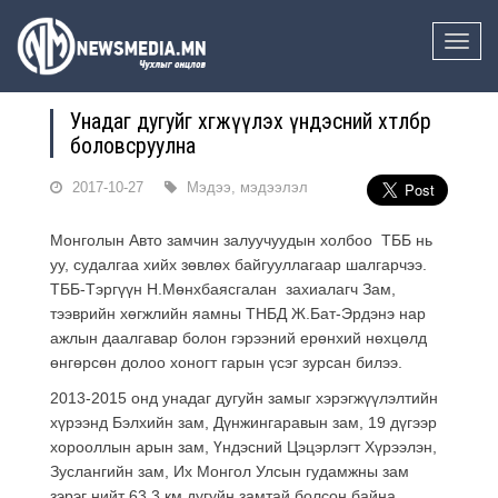
Toggle
naviga
Унадаг дугуйг хөгжүүлэх үндэсний хөтөлбөр
боловсруулна
2017-10-27
Мэдээ, мэдээлэл
Монголын Авто замчин залуучуудын холбоо ТББ нь
yy, судалгаа хийх зөвлөх байгууллагаар шалгарчээ.
ТББ-Тэргүүн Н.Мөнхбаясгалан захиалагч Зам,
тээврийн хөгжлийн яамны ТНБД Ж.Бат-Эрдэнэ нар
ажлын даалгавар болон гэрээний ерөнхий нөхцөлд
өнгөрсөн долоо хоногт гарын үсэг зурсан билээ.
2013-2015 онд унадаг дугуйн замыг хэрэгжүүлэлтийн
хүрээнд Бэлхийн зам, Дүнжингаравын зам, 19 дүгээр
хорооллын арын зам, Үндэсний Цэцэрлэгт Хүрээлэн,
Зуслангийн зам, Их Монгол Улсын гудамжны зам
зэрэг нийт 63.3 км дугуйн замтай болсон байна.