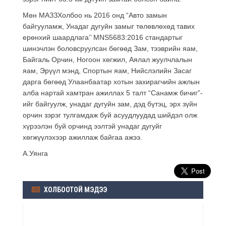
Мөн МАЗЗХолбоо нь 2016 онд “Авто замын
байгууламж, Унадаг дугуйн замыг төлөвлөхөд тавих
ерөнхий шаардлага’’ MNS5683:2016 стандартыг
шинэчлэн боловсруулсан бөгөөд Зам, тээврийн яам,
Байгаль Орчин, Ногоон хөгжил, Аялал жуулчлалын
яам, Эрүүл мэнд, Спортын яам, Нийслэлийн Засаг
дарга бөгөөд Улаанбаатар хотын захирагчийн ажлын
алба нартай хамтран ажиллах 5 талт “Санамж бичиг”-
ийг байгуулж, унадаг дугуйн зам, д‎эд бүтэц, эрх зүйн
орчин зэрэг тулгамдаж буй асуудлуудад шийдэл олж
хүр‎ээлэн буй орчинд ээлтэй‎ унадаг дугуйг
хөгжүүлэхээр ажиллаж байгаа ажээ.
А.Уянга
ХОЛБООТОЙ МЭДЭЭ