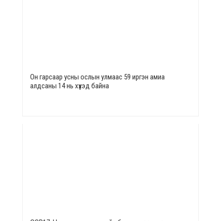
Он гарсаар усны ослын улмаас 59 иргэн амиа
алдсаны 14 нь хүүхэд байна