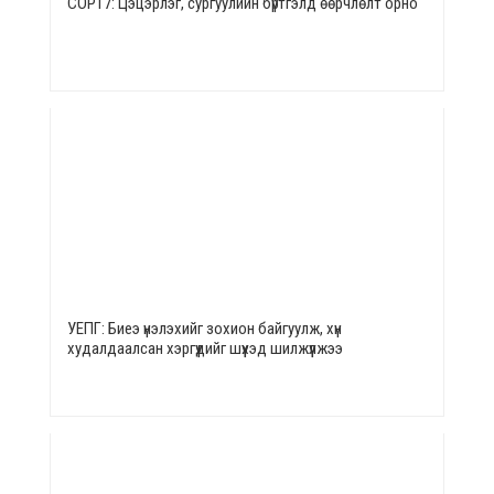
СОР17: Цэцэрлэг, сургуулийн бүртгэлд өөрчлөлт орно
УЕПГ: Биеэ үнэлэхийг зохион байгуулж, хүн
худалдаалсан хэргүүдийг шүүхэд шилжүүлжээ