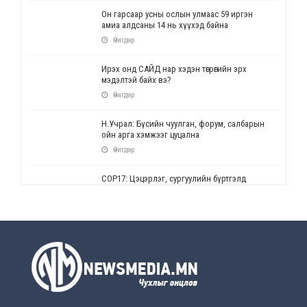
Он гарсаар усны ослын улмаас 59 иргэн
амиа алдсаны 14 нь хүүхэд байна
Өчигдөр
Ирэх онд САЙД нар хэдэн төгрөгийн эрх
мэдэлтэй байх вэ?
Өчигдөр
Н.Учрал: Бүсийн чуулган, форум, салбарын
ойн арга хэмжээг цуцална
Өчигдөр
СОР17: Цэцэрлэг, сургуулийн бүртгэлд
өөрчлөлт орно
Өчигдөр
УЕПГ: Биеэ үнэлэхийг зохион байгуулж, хүн
худалдаалсан хэргүүдийг шүүхэд
шилжүүлжээ
Өчигдөр
Өнөөдрийн онч үг