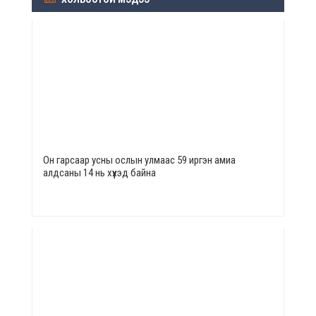
Он гарсаар усны ослын улмаас 59 иргэн амиа
алдсаны 14 нь хүүхэд байна