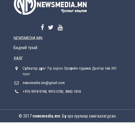
2026-08-5
Өнөөдрийн онч үг
2026-08-5
NEWSMEDIA.MN
Энэ сарын 15-наас эхлэн замын хөдөлгөөнд
өөрчлөлт орно
Бидний тухай
2026-08-4
ХАЯГ
С.Бямбацогт: Иргэд, бизнес эрхлэгчдэд
Сүхбаатар дүүрэг 7-р хороо Эрхүүгийн гудамж Дэлгэр төв 301
хүрсэн өгөөжөөрөө ажлаа үнэлж, хэрэгжилтээ
тайлагнадаг байх ёстой
тоот
2026-08-4
newsmedia.mn@gmail.com
+976 9918-9748, 9913-0782, 8842-1818
Улсын онцгой комисс өвөлжилтийн бэлтгэл,
бэлэн байдлыг хангах чиглэлээр хуралдлаа
2026-07-30
© 2017
newsmedia.mn
. Бүх эрх хуулиар хамгаалагдсан.
Баян-Өлгийн дараагийн засаг “ноён”-ы
суудлыг хэн залгамжлах вэ?
2026-07-30