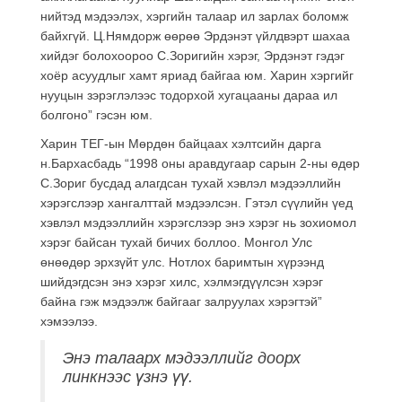
нийтэд мэдээлэх, хэргийн талаар ил зарлах боломж
байхгүй. Ц.Нямдорж өөрөө Эрдэнэт үйлдвэрт шахаа
хийдэг болохоороо С.Зоригийн хэрэг, Эрдэнэт гэдэг
хоёр асуудлыг хамт яриад байгаа юм. Харин хэргийг
нууцын зэрэглэлээс тодорхой хугацааны дараа ил
болгоно” гэсэн юм.
Харин ТЕГ-ын Мөрдөн байцаах хэлтсийн дарга
н.Бархасбадь “1998 оны аравдугаар сарын 2-ны өдөр
С.Зориг бусдад алагдсан тухай хэвлэл мэдээллийн
хэрэгслээр хангалттай мэдээлсэн. Гэтэл сүүлийн үед
хэвлэл мэдээллийн хэрэгслээр энэ хэрэг нь зохиомол
хэрэг байсан тухай бичих боллоо. Монгол Улс
өнөөдөр эрхзүйт улс. Нотлох баримтын хүрээнд
шийдэгдсэн энэ хэрэг хилс, хэлмэгдүүлсэн хэрэг
байна гэж мэдээлж байгааг залруулах хэрэгтэй”
хэмээлээ.
Энэ талаарх мэдээллийг доорх
линкнээс үзнэ үү.