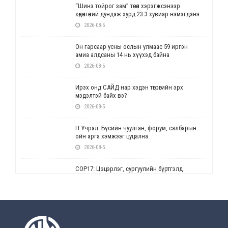
“Шинэ тойрог зам” төсөл хэрэгжсэнээр
хөдөлгөөний дундаж хурд 23.3 хувиар нэмэгдэнэ
2026-08-5
Он гарсаар усны ослын улмаас 59 иргэн
амиа алдсаны 14 нь хүүхэд байна
2026-08-5
Ирэх онд САЙД нар хэдэн төгрөгийн эрх
мэдэлтэй байх вэ?
2026-08-5
Н.Учрал: Бүсийн чуулган, форум, салбарын
ойн арга хэмжээг цуцална
2026-08-5
СОР17: Цэцэрлэг, сургуулийн бүртгэлд
өөрчлөлт орно
2026-08-5
УЕПГ: Биеэ үнэлэхийг зохион байгуулж, хүн
худалдаалсан хэргүүдийг шүүхэд
шилжүүлжээ