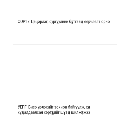
СОР17: Цэцэрлэг, сургуулийн бүртгэлд өөрчлөлт орно
УЕПГ: Биеэ үнэлэхийг зохион байгуулж, хүн
худалдаалсан хэргүүдийг шүүхэд шилжүүлжээ