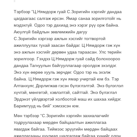
Тэрбээр “Ц.Нямдорж гуай С.Зоригийн хэргийг дандаа
цагдаагаас салгаж ирсэн. Ямар санаа зорилготойг нь
мэдэхгүй
.
Одоо тэр дахиад энэ хэрэг рүү орж байна.
Аюулгүй байдлын зөвлөмжийн дагуу
С.Зоригийн хэргээр ажлын хэсгийг тогтвортой
ажиллуулах тухай заасан байдаг. Ц.Нямдорж гэж хүн
энэ ажлын хэсгийг дөрвөн удаа тараасан. Улс төрийн
зорилгоор. Гэхдээ Ц.Нямдорж гуай сайд болохоороо
дандаа Тагнуулын байгууллагаар оролдож эхэлдэг.
Энэ хүн өөрөө хууль зөрчдөг. Одоо тэр нь эхэлж
байна. Ц.Нямдорж гэж хүн ямар учиртай юм бэ. Тэр
Алтанхуяг, Дорлигжав гэсэн бүлэглэлтэй. Энэ бүлэглэл
хүчтэй, мөнгөтэй, хэвлэлтэй, сайттай. Энэ бүлэглэл
Эрдэнэт үйлдвэртэй холбоотой маш их шахаа хийдэг.
Баримтууд нь бий” хэмээсэн юм.
Мөн тэрбээр “С.Зоригийн хэргийн захиалагчийг
тодруулахаар мөрдөн байцаалтын ажиллагаа
явагдаж байгаа. Тиймээс эрүүгийн мөрдөн байцаах
ажиллагааны хуулиар шалгагдаж байгаа хүнийг олон