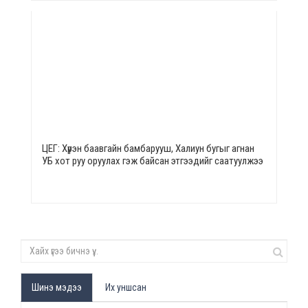
ЦЕГ: Хүрэн баавгайн бамбарууш, Халиун бугыг агнан
УБ хот руу оруулах гэж байсан этгээдийг саатуулжээ
Шинэ мэдээ
Их уншсан