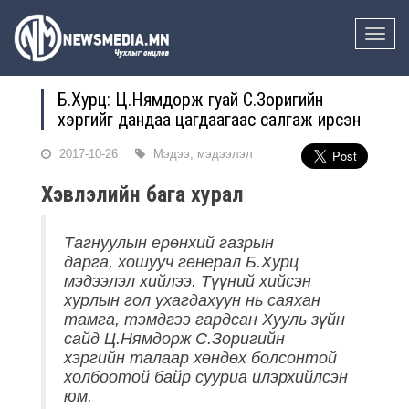
Toggle
naviga
Б.Хурц: Ц.Нямдорж гуай С.Зоригийн
хэргийг дандаа цагдаагаас салгаж ирсэн
2017-10-26
Мэдээ, мэдээлэл
Хэвлэлийн бага хурал
Тагнуулын ерөнхий газрын
дарга, хошууч генерал Б.Хурц
мэдээлэл хийлээ. Түүний хийсэн
хурлын гол ухагдахуун нь саяхан
тамга, тэмдгээ гардсан Хууль зүйн
сайд Ц.Нямдорж С.Зоригийн
хэргийн талаар хөндөх болсонтой
холбоотой байр сууриа илэрхийлсэн
юм.