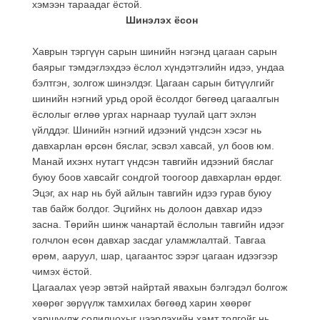
хэмээн тараадаг ёстой.
Шинэлэх ёсон
Хаврын тэргүүн сарын шинийн нэгэнд цагаан сарын
баярыг тэмдэглэхдээ ёслол хүндэтгэлийн идээ, ундаа
бэлтгэн, золгож шинэлдэг. Цагаан сарын битүүлгийг
шинийн нэгний урьд орой ёсолдог бөгөөд цагаалгын
ёслолыг өглөө ургах нарнаар туулай цагт эхлэн
үйлддэг. Шинийн нэгний идээний үндсэн хэсэг нь
давхарлан өрсөн бяслаг, эсвэл хавсай, ул боов юм.
Манай ихэнх нутагт үндсэн тавгийн идээний бяслаг
буюу боов хавсайг сондгой тоогоор давхарлан өрдөг.
Эцэг, ах нар нь буй айлын тавгийн идээ гурав буюу
тав байж болдог. Эцгийнх нь долоон давхар идээ
засна. Төрийн шинж чанартай ёслолын тавгийн идээг
голчлон есөн давхар засдаг уламжлалтай. Тавгаа
өрөм, ааруул, шар, цагаантос зэрэг цагаан идээгээр
чимэх ёстой.
Цагаалах үеэр эвтэй найртай явахын бэлгэдэл болгож
хөөрөг зөрүүлж тамхилах бөгөөд харин хөөрөг
харшуулж солилцохыг цээрлэхийн хамт толгойг нь