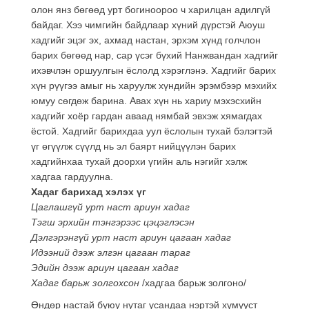
олон янз бөгөөд урт богиноороо ч харилцан адилгүй
байдаг. Хээ чимгийн байдлаар хүний дүрстэй Аюуш
хадгийг эцэг эх, ахмад настан, эрхэм хүнд голчлон
барих бөгөөд нар, сар үсэг бүхий Нанжвандан хадгийг
ихэвчлэн оршуулгын ёслолд хэрэглэнэ. Хадгийг барих
хүн рүүгээ амыг нь харуулж хүндийн эрэмбээр мэхийх
юмуу сөгдөж барина. Авах хүн нь хариу мэхэсхийн
хадгийг хоёр гардан аваад нямбай эвхэж хямагдах
ёстой. Хадгийг барихдаа уул ёслолын тухай бэлэгтэй
үг өгүүлж сүүлд нь эл баярт нийцүүлэн барих
хадгийнхаа тухай доорхи үгийн аль нэгийг хэлж
хадгаа гардуулна.
Хадаг барихад хэлэх үг
Цаглашгүй урт наст ариун хадаг
Тэгш эрхийн тэнгэрээс цэцэглэсэн
Дэлгэрэнгүй урт наст ариун цагаан хадаг
Идээний дээж элгэн цагаан тараг
Эдийн дээж ариун цагаан хадаг
Хадаг барьж золгохсон
/хадгаа барьж золгоно/
Өндөр настай буюу нутаг усандаа нэртэй хүмүүст