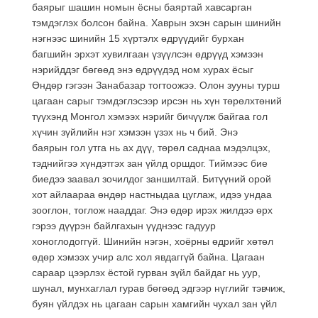
баярыг шашин номын ёсны баяртай хавсарган
тэмдэглэх болсон байна. Хаврын эхэн сарын шинийн
нэгнээс шинийн 15 хүртэлх өдрүүдийг бурхан
багшийн эрхэт хувилгаан үзүүлсэн өдрүүд хэмээн
нэрийддэг бөгөөд энэ өдрүүдэд ном хурах ёсыг
Өндөр гэгээн Занабазар тогтоожээ. Олон зууны турш
цагаан сарыг тэмдэглэсээр ирсэн нь хүн төрөлхтөний
түүхэнд Монгол хэмээх нэрийг бичүүлж байгаа гол
хүчин зүйлийн нэг хэмээн үзэх нь ч бий. Энэ
баярын гол утга нь ах дүү, төрөл саднаа мэдэлцэх,
тэднийгээ хүндэтгэх зан үйлд оршдог. Тиймээс бие
биедээ заавал зочилдог заншилтай. Битүүний орой
хот айлаараа өндөр настныдаа цуглаж, идээ ундаа
зооглон, тоглож нааддаг. Энэ өдөр ирэх жилдээ өрх
гэрээ дүүрэн байлгахын үүднээс гадуур
хоноглодоггүй. Шинийн нэгэн, хоёрны өдрийг хөтөл
өдөр хэмээх учир алс хол явдаггүй байна. Цагаан
сараар цээрлэх ёстой гурван зүйл байдаг нь уур,
шунал, мунхаглал гурав бөгөөд эдгээр нүглийг тэвчиж,
буян үйлдэх нь цагаан сарын хамгийн чухал зан үйл