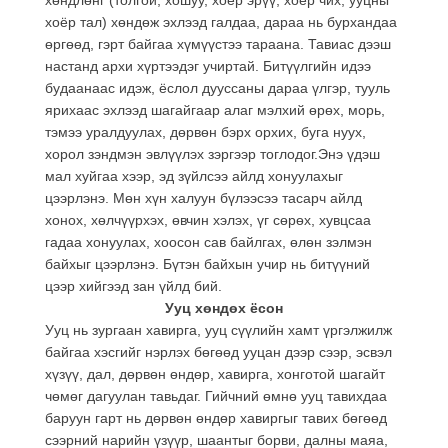
хоёр тал) хөндөж эхлээд галдаа, дараа нь бурхандаа
өргөөд, гэрт байгаа хүмүүстээ тараана. Тавиас дээш
настанд архи хүртээдэг учиртай. Битүүлгийн идээ
будаанаас идэж, ёслол дууссаны дараа үлгэр, тууль
ярихаас эхлээд шагайгаар алаг мэлхий өрөх, морь,
тэмээ уралдуулах, дөрвөн бэрх орхих, буга нуух,
хорол зэндмэн эвлүүлэх зэргээр тоглодог.Энэ үдэш
мал хуйгаа хээр, эд зүйлсээ айлд хонуулахыг
цээрлэнэ. Мөн хүн халуун бүлээсээ тасарч айлд
хонох, хөлчүүрхэх, өвчин хэлэх, үг сөрөх, хувцсаа
гадаа хонуулах, хоосон сав байлгах, өлөн зэлмэн
байхыг цээрлэнэ. Бүтэн байхын учир нь битүүний
цээр хийгээд зан үйлд бий.
Ууц хөндөх ёсон
Ууц нь зургаан хавирга, ууц сүүлийн хамт үргэлжилж
байгаа хэсгийг нэрлэх бөгөөд ууцан дээр сээр, эсвэл
хүзүү, дал, дөрвөн өндөр, хавирга, хонготой шагайт
чөмөг дагуулан тавьдаг. Гийчний өмнө ууц тавихдаа
баруун гарт нь дөрвөн өндөр хавиргыг тавих бөгөөд
сээрний нарийн үзүүр, шаантыг борви, далны маяа,