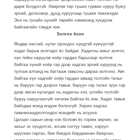
дарж болдоггүй. Хөөргөө төр түших гурван хуруу буюу
эрхий, долоовор, дунд хуруугаар түшиж тамхилдаг.
Энэ нь тухайн хүнийг төрийн хэмжээнд хүндэлж
байгаагийн тэмдэг юм.
Золгох ёсон
Өндөр настай, нутаг орондоо хүндтэй хүмүүстэй
хадаг барьж золгодог ёс байдаг. Хадагны амыг золгох
хүн тийш харуулж хоёр гардан барьсаар золгож
байгаа хүний хоёр гар дээр хадгаа эрхий хуруунд нь
тулгаж алганд нь багтааж тавьсны дараа золгоно. Авч
байгаа хүн хадгийг хоёр гардан аваад толгойн талыг
нь баруун гар дээрээ тавьж, баруун гар талыг зүүн гар
дээр эвхэн нугалдаг нь хадагны хээ, үсгийн толгойг
буруу харуулахгүйг хичээж байгаа ёс юм. Хадаг тавьж
байхдаа мэнд мэдэж болохгүй. Харин хадгаа
тавьчихаадзолгохдоо мэндийг нь асууна.
Цагаан сарын үеэр хэн боловч ёс горим зөрчих, ах
захыг эс хүндэтгэх, агсам согтуу тавих, хэрүүл
шуугиан гаргах, бие биедээ бардамнан баярхах,
үрлэг зарлагыг хэтрүүлэх бүдүүлэг үг хэлэхийг хатуу