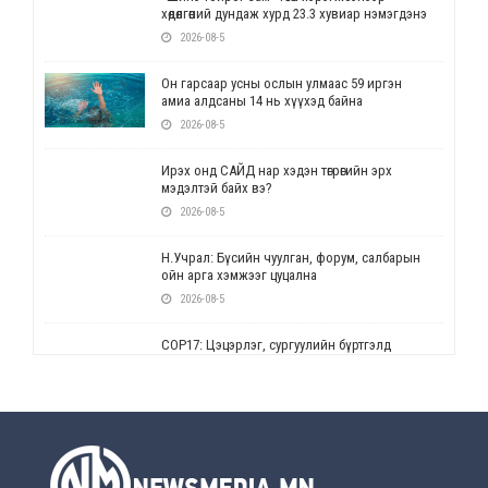
хөдөлгөөний дундаж хурд 23.3 хувиар нэмэгдэнэ
2026-08-5
Он гарсаар усны ослын улмаас 59 иргэн
амиа алдсаны 14 нь хүүхэд байна
2026-08-5
Ирэх онд САЙД нар хэдэн төгрөгийн эрх
мэдэлтэй байх вэ?
2026-08-5
Н.Учрал: Бүсийн чуулган, форум, салбарын
ойн арга хэмжээг цуцална
2026-08-5
СОР17: Цэцэрлэг, сургуулийн бүртгэлд
өөрчлөлт орно
2026-08-5
УЕПГ: Биеэ үнэлэхийг зохион байгуулж, хүн
худалдаалсан хэргүүдийг шүүхэд
шилжүүлжээ