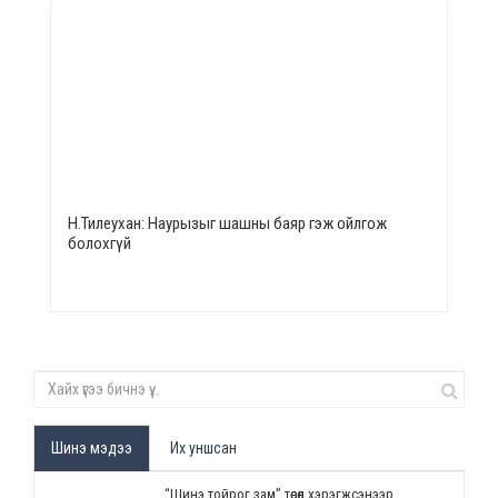
Н.Тилеухан: Наурызыг шашны баяр гэж ойлгож
болохгүй
Шинэ мэдээ
Их уншсан
“Шинэ тойрог зам” төсөл хэрэгжсэнээр