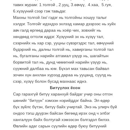
тавих журам: 1.толгой , 2.ууц, 3.өвчүү, 4.хаа, 5.гуя,
6.хүзүүний сээр гэж тавьдаг.
Махны толгой /эх/ гэдэг нь толгойны хошуу талыг
хэлдэг. Толгойг идэхдээ эхлээд хамар дээрээс нь хуйх
авч галд өргөөд дараа нь хоёр чих, зовхийг нь
хөндөөд огтолж иддэг. Хүзүүний эх нь хүзүү тал,
сээрнийх нь хар сэр, ууцны сүвэргэдэс тал, өвчүүний
бүдэрхий нь, далны толгой нь, хавирганы толгой тал
нь, бугалганы нарийн атгамал үзүүр нь, шагайтын
борвитой тал нь, дунд чөмөгний нарийн үзүүр нь,
сүүжний далбаа нь юм. Бүхэл мах тавьсан байвал
зочин хүн анхлан хүрээд дараа нь ууцанд, сүүлд нь
сээр, хүзүү болон бусад махнаас иднэ.
Битүүлэх ёсон
Сар гарахгүй битүү харанхуй байдаг учир оны отгон
шөнийг “битүүн” хэмээн нэрийддэг байна. Эл өдөр
бүх зүйлс бүтэн, битүү байх учиртай. Энэ нь улирч буй
ондоо тэгш дүүрэн байсан бөгөөд ирэх онд ч элбэг
хангалуун байх болтугай хэмээсэн бэлгэдэл билээ.
Өвлийн адаг сарын сүүлийн өдөр буюу битүүний