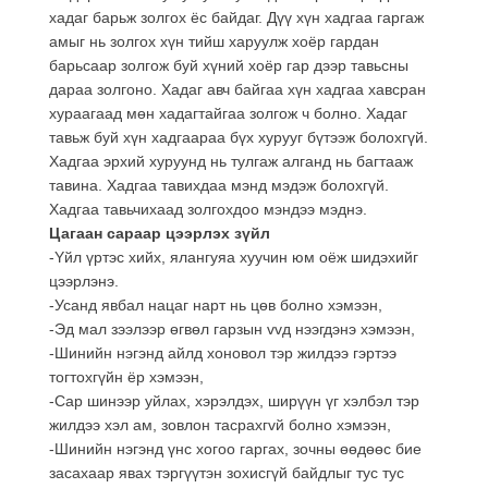
хадаг барьж золгох ёс байдаг. Дүү хүн хадгаа гаргаж
амыг нь золгох хүн тийш харуулж хоёр гардан
барьсаар золгож буй хүний хоёр гар дээр тавьсны
дараа золгоно. Хадаг авч байгаа хүн хадгаа хавсран
хураагаад мөн хадагтайгаа золгож ч болно. Хадаг
тавьж буй хүн хадгаараа бүх хурууг бүтээж болохгүй.
Хадгаа эрхий хуруунд нь тулгаж алганд нь багтааж
тавина. Хадгаа тавихдаа мэнд мэдэж болохгүй.
Хадгаа тавьчихаад золгохдоо мэндээ мэднэ.
Цагаан сараар цээрлэх зүйл
-Yйл үртэс хийх, ялангуяа хуучин юм оёж шидэхийг
цээрлэнэ.
-Усанд явбал нацаг нарт нь цөв болно хэмээн,
-Эд мал зээлээр өгвөл гарзын vvд нээгдэнэ хэмээн,
-Шинийн нэгэнд айлд хоновол тэр жилдээ гэртээ
тогтохгүйн ёр хэмээн,
-Сар шинээр уйлах, хэрэлдэх, ширүүн үг хэлбэл тэр
жилдээ хэл ам, зовлон тасрахгvй болно хэмээн,
-Шинийн нэгэнд үнс хогоо гаргах, зочны өөдөөс бие
засахаар явах тэргүүтэн зохисгүй байдлыг тус тус