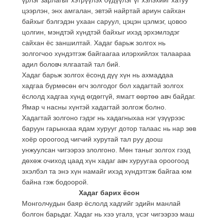
цээрлэн, энх амгалан, эвтэй найртай ариун сайхан
байхыг бэлгэдэн ухаан саруул, цэцэн цэлмэг, цовоо
цолгин, мэндтэй хүндтэй байхыг ихэд эрхэмлэдэг
сайхан ёс заншилтай. Хадаг барьж золгох нь
золгогчоо хүндэтгэж байгаагаа илэрхийлэх талаараа
адил боловч ялгаатай тал бий.
Хадаг барьж золгох ёсонд дүү хүн нь ахмаддаа
хадгаа бүрмөсөн өгч золгодог бол хадагтай золгох
ёслолд хадгаа хүнд өгдөггүй, ямагт өөртөө авч байдаг.
Ямар ч насны хүнтэй хадагтай золгож болно.
Хадагтай золгоно гэдэг нь хадагныхаа нэг үзүүрээс
баруун гарынхаа ядам хурууг дотор талаас нь нар зөв
хоёр ороогоод чигчий хурутай тал руу доош
унжуулсан чигээрээ злолгоно. Мөн таныг золгох гээд
дөхөж очиход цаад хүн хадаг авч хуруугаа ороогоод
эхэлбэл та энэ хүн намайг ихэд хүндэтгэж байгаа юм
байна гэж бодоорой.
Хадаг барих ёсон
Монголчудын баяр ёслолд хадгийг эдийн манлай
болгон барьдаг. Хадаг нь хээ угалз, үсэг чигээрээ маш