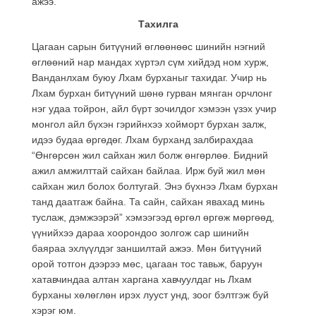
ажээ.
Тахилга
Цагаан сарын битүүний өглөөнөөс шинийн нэгний
өглөөний нар мандах хүртэл сүм хийдэд ном хурж,
Ванданлхам буюу Лхам бурханыг тахидаг. Учир нь
Лхам бурхан битүүний шөнө гурван мянган орчлонг
нэг удаа тойрон, айл бүрт зочилдог хэмээн үзэх учир
монгол айл бүхэн гэрийнхээ хойморт бурхан залж,
идээ будаа өргөдөг. Лхам бурханд залбирахдаа
“Өнгөрсөн жил сайхан жил болж өнгөрлөө. Бидний
ажил амжилттай сайхан байлаа. Ирж буй жил мөн
сайхан жил болох болтугай. Энэ бүхнээ Лхам бурхан
танд даатгаж байна. Та сайн, сайхан явахад минь
туслаж, дэмжээрэй” хэмээгээд өргөл өргөж мөргөөд,
үүнийхээ дараа хоорондоо золгож сар шинийн
баяраа эхлүүлдэг заншилтай ажээ. Мөн битүүний
орой тотгон дээрээ мөс, цагаан тос тавьж, баруун
хатавчиндаа алтан харгана хавчуулдаг нь Лхам
бурханы хөлөглөн ирэх лууст унд, зоог бэлтгэж буй
хэрэг юм.