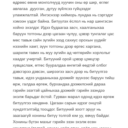
өдрөөс өмнө монголчууд хуучин оны өр шир, өглөг
авлагаа дуусган, дутуу зүйлсээ гүйцээдэг
уламжлалтай. Ингэснээр хийморь лундаа нь сэргэдэг
хэмээн үздэг байна. Битүүлэх ёслол нь нар шингэсэн
хойно эхэлдэг. Идээ будаагаа засч, хаалганыхаа
баруун тотгоны дээр цагаан чулуу, цэвэр тунгалаг цас
мөс тавьж сайн зүгийн эзэд сахиус орохын үүдийг
нээхийн хамт, зүүн тотгоны дээр өргөс харгана,
шарилж тавих нь муу зүгийн ад чөтгөрийн хорлолыг
хаадаг учиртай. Битүүний орой цэвэр цэмцгэр
хувцаслаж, өтгөс бууралдаа өнгөтэй өөдтэй олбог
дэвсгэрээ дэвсэн, ширээгээ засч дээр нь битүүлгээ
тавьж, идээ ундааныхаа дээжийг зүүнээс баруун тийш
өрж, галдаа өргөж, бурхандаа дээжилсний дараа
гэрийн эзэгтэй цайныхаа дээжийг гэрийн эзэндээ
эхэлж барьдаг ёстой. Гурван марал одонд идээ өргөж
битүүлгээ хөндөнө. Цагаан сарын идээг онцгой
хүндэтгэлтэйд тооцдог. Битүүний зоогт эрүүг нь
заагаагүй хонины битүү толгой юм уу, өвчүү байдаг.
Хонины бүтэн махыг гэрийн эзэн эхэлж есөн
хөндлөнг (толгой, хошуу, хоёр эрүү, хоёр чих, ууцны