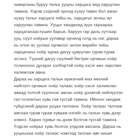
хавирганы буруу талыг ууцны харцага өөд харуулан
тавина. Хэрэв сээрний оронд хүзүү тавих бол аман
хүзүү талыг харцага тийш нь, харцагыг зочны зүг
харуулан тавина. Ууцыг хөндөхөд зүүн гараараа
харцаганаастүшин барьж, баруун гар дахь хутгаар
ууц, сүүл хоёрын уулзвар орчинд голд нь нэг, дараа
нь олон яс уулзах орчмоос эхлэн өөрийн тийш
харцаганы хоёр зураа дагуу цувуулан гурав гурав
эсгэнэ. Түүний дагуу сүүлний бөгтрөг орчмын хоёр
толионоос дугариг хэлбэртэй хоёр хэсэг өөх хөрслөн
халимлаж авна.
Дараа нь харцага талын ирмэгний мах өөхний
нийлэлт орчмын хоёр талаас хоёр хэсэг халимлан
аваад толгой сүүлнээс авсан хоёр дээжтэй нийлүүлэн
гал голомтын хувь гэж тусгай тавина. Ийнхvv хөндөж
гүйцсэний дараа ууцаа таллана. Хоёр талаас таллаж
авснаа гурав гурав хувааж нэгийг нь галын хувь дээр
нэмнэ. Харин гурвыг нь дээж болгож тусгай тавина.
Үлдсэн хоёрыг хувь болгон үлдээж амсана. Дараа нь
ууцныхаа хоёр талаас нэжгээд таллан авч хишиг