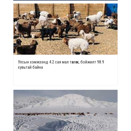
Улсын хэмжээнд 4.2 сая мал төллөж, бойжилт 98.9
хувьтай байна