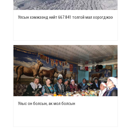
Улсын хэмжээнд нийт 667.841 толгой мал хорогджээ
Улыс он болсын, ак мол болсын