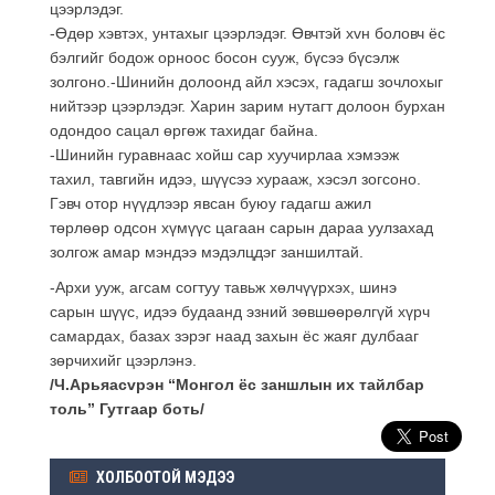
цээрлэдэг.
-Өдөр хэвтэх, унтахыг цээрлэдэг. Өвчтэй хvн боловч ёс
бэлгийг бодож орноос босон сууж, бүсээ бүсэлж
золгоно.-Шинийн долоонд айл хэсэх, гадагш зочлохыг
нийтээр цээрлэдэг. Харин зарим нутагт долоон бурхан
одондоо сацал өргөж тахидаг байна.
-Шинийн гуравнаас хойш сар хуучирлаа хэмээж
тахил, тавгийн идээ, шүүсээ хурааж, хэсэл зогсоно.
Гэвч отор нүүдлээр явсан буюу гадагш ажил
төрлөөр одсон хүмүүс цагаан сарын дараа уулзахад
золгож амар мэндээ мэдэлцдэг заншилтай.
-Архи ууж, агсам согтуу тавьж хөлчүүрхэх, шинэ
сарын шүүс, идээ будаанд эзний зөвшөөрөлгүй хүрч
самардах, базах зэрэг наад захын ёс жаяг дулбааг
зөрчихийг цээрлэнэ.
/Ч.Арьяасvрэн “Монгол ёс заншлын их тайлбар
толь” Гутгаар боть/
ХОЛБООТОЙ МЭДЭЭ