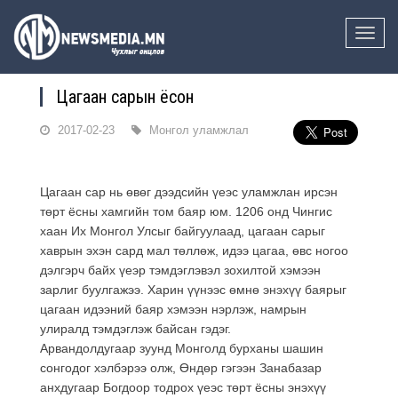
Toggle
naviga
Цагаан сарын ёсон
2017-02-23
Монгол уламжлал
Цагаан сар нь өвөг дээдсийн үеэс уламжлан ирсэн
төрт ёсны хамгийн том баяр юм. 1206 онд Чингис
хаан Их Монгол Улсыг байгуулаад, цагаан сарыг
хаврын эхэн сард мал төллөж, идээ цагаа, өвс ногоо
дэлгэрч байх үеэр тэмдэглэвэл зохилтой хэмээн
зарлиг буулгажээ. Харин үүнээс өмнө энэхүү баярыг
цагаан идээний баяр хэмээн нэрлэж, намрын
улиралд тэмдэглэж байсан гэдэг.
Арвандолдугаар зуунд Монголд бурханы шашин
сонгодог хэлбэрээ олж, Өндөр гэгээн Занабазар
анхдугаар Богдоор тодрох үеэс төрт ёсны энэхүү