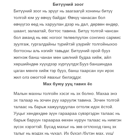
Битүүний зоог
Битүүний зоог нь эрүүг нь заагаагүй хонины битүү
толгой юм уу өвчүү байдаг. Өвчүү чанасан бол
өвчүүгээ өөд нь харуулан дээр нь дал, дөрвөн өндөр,
шаант, залаатай, богтос тавина. Битүү толгой чансан
бол аманд нь өвс ногоог төлөөлүүлэн сонгино сармис
зуулгаж, гургалдайны түрийтэй үзүрийг толгойныхоо
богтосны аль нэгийг тавьдаг. Битүүний орой бууз
жигнэж банш чанан мөн шөлний будаа хийж, айл
хөршийндөө хүүхдээр хүргүүлдэг.Бууз баншиндаа
цаган мөнгө хийж тэр бууз, банш таарсан хүн ирэх
жил олз омогтой явахыг билэгддэг.
Мах буюу ууц тавих ёс
Малын махны толгойн хэсэг нь эх болно. Махаа энэ
эх талаар нь зочин руу харуулж тавина. Зочин толгой
талаас нь барьж хажуулдуулан огтолж идэх ёстой.
Ууцыг хөндөхдөө зүүн гараараа сүвэргэдэн талаас нь
барьж баруун гараараа өөхөн нурун талаас нь нимгэн
зүсэх хэрэгтэй. Бусад махыг нь зөв огтлоход ганц эх
талыг нь мэдэх нь чухал. Их бүхэл /бүтэн мах, ууц/