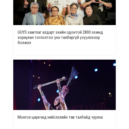
GUYS хамтлаг алдарт эхийн одонтой 2800 ээжид
зориулан тоглолтоо үнэ төлбөргүй үзүүлэхээр
болжээ
Монгол циркчид нийслэлийн төв талбайд чуулна