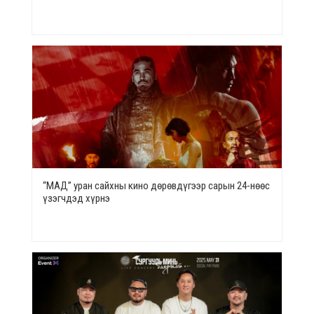
“МАД” уран сайхны кино дөрөвдүгээр сарын 24-нөөс
үзэгчдэд хүрнэ