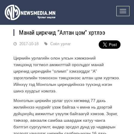
Toggle
naviga
Манай циркчид “Алтан цом” хүртлээ
2017-10-18
Соёл урлаг
Циркийн урлагийн олон улсын хэмжээний
тэмцээнд тогтмол амжилттай оролцдог манай
циркчид циркчдийн “олимп” хэмээгддэг “А”
зэрэглэлийн томоохон тэмцээнээс алтан цом хүртжээ.
Ийнхүү тэд Монголын циркчдийнхээ түүхэнд нэгэн
шинэ хуудсыг нэмлээ.
Монголын циркийн урлаг үүсч хөгжөөд 77 дахь
жилийнхээ нүүрийг үзэж байгаа ч өмнө нь дээртэй
дүйцэхүйц амжилтыг үзүүлж байгаагүй хэмээв. Зориг,
тэвчээр, авхаалж самбаа шаардаж хатуу чанга
бэлтгэл сургуулилт, өндөр эрсдэл дунд ур чадварын
тоглолт үзүүлдэг циркийн салбарынхан 16 дахь