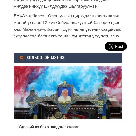
жилдээ ийнхүү шилдгүүдээ шалгаруулжээ.
БНХАУ-д болсон Олон улсын циркчдийн фестивальд
манай улсаас 12 хүний бүрэлдэхүүнтэй баг оролцсон
юм. Манай үзүүлбэрийг шүүгчид нь үзсэнийхээ дараа
суудлаасаа босч алга ташин хүндэтгэл үзүүлсэн гэнэ.
ХОЛБООТОЙ МЭДЭЭ
Үндэсний их баяр наадам эхэллээ