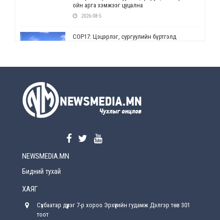
ойн арга хэмжээг цуцална
2026-08-5
СОР17: Цэцэрлэг, сургуулийн бүртгэлд
өөрчлөлт орно
2026-08-5
УЕПГ: Биеэ үнэлэхийг зохион байгуулж, хүн
худалдаалсан хэргүүдийг шүүхэд
шилжүүлжээ
2026-08-5
Өнөөдрийн онч үг
2026-08-5
NEWSMEDIA.MN
Энэ сарын 15-наас эхлэн замын хөдөлгөөнд
өөрчлөлт орно
Бидний тухай
2026-08-4
ХАЯГ
С.Бямбацогт: Иргэд, бизнес эрхлэгчдэд
Сүхбаатар дүүрэг 7-р хороо Эрхүүгийн гудамж Дэлгэр төв 301
хүрсэн өгөөжөөрөө ажлаа үнэлж, хэрэгжилтээ
тайлагнадаг байх ёстой
тоот