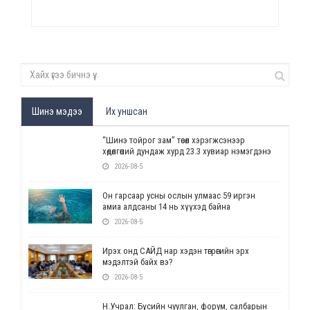
Шинэ мэдээ
Их уншсан
“Шинэ тойрог зам” төсөл хэрэгжсэнээр
хөдөлгөөний дундаж хурд 23.3 хувиар нэмэгдэнэ
2026-08-5
Он гарсаар усны ослын улмаас 59 иргэн
амиа алдсаны 14 нь хүүхэд байна
2026-08-5
Ирэх онд САЙД нар хэдэн төгрөгийн эрх
мэдэлтэй байх вэ?
2026-08-5
Н.Учрал: Бүсийн чуулган, форум, салбарын