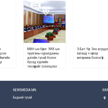
н
МАН-ын бүлэг: УИХ-ын
Э.Бат-Үүл: Энэ асууд
дсон
чуулганы хуралдааны
яагаад ч зүгээр
аймгийн
дэгийн тухай болон
өнгөрөөж болохгүй…
ар
бусад хуулийн
төслүүдийг хэлэлцлээ
NEWSMEDIA.MN
ХАЯ
Бидний тухай