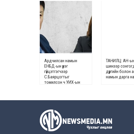
Ардчилсан намын
ТАНИЛЦ: АН-ы
ЕНБД-ын үүрэг
шинээр сонгог
гүйцэтгэгчээр
дүүргийн болон 
С.Баярцогтыг
намын дарга н
томилсон ч УИХ-ын
гишүүн Л.Мөнхбаясгалан
эсэргүүцжээ