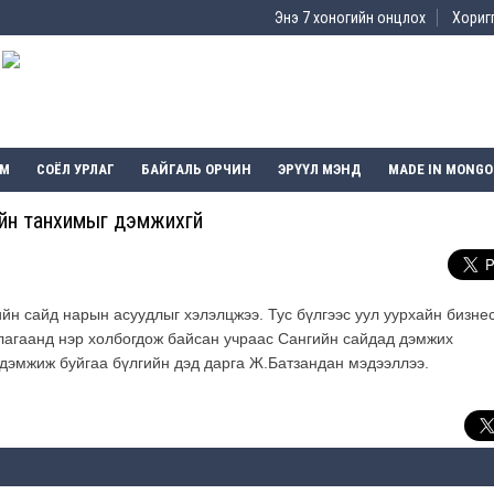
Энэ 7 хоногийн онцлох
Хоригг
ЭМ
СОЁЛ УРЛАГ
БАЙГАЛЬ ОРЧИН
ЭРҮҮЛ МЭНД
MADE IN MONGO
ийн танхимыг дэмжихгүй
йн сайд нарын асуудлыг хэлэлцжээ. Тус бүлгээс уул уурхайн бизнес
ллагаанд нэр холбогдож байсан учраас Сангийн сайдад дэмжих
 дэмжиж буйгаа бүлгийн дэд дарга Ж.Батзандан мэдээллээ.