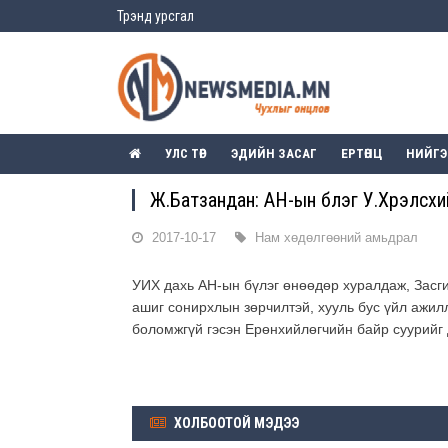
Трэнд урсгал
УЛС ТӨР
ЭДИЙН ЗАСАГ
ЕРТӨНЦ
НИЙГ
Ж.Батзандан: АН-ын бүлэг У.Хүрэлсүх
2017-10-17
Нам хөдөлгөөний амьдрал
УИХ дахь АН-ын бүлэг өнөөдөр хуралдаж, Засги
ашиг сонирхлын зөрчилтэй, хууль бус үйл ажи
боломжгүй гэсэн Ерөнхийлөгчийн байр суурийг
ХОЛБООТОЙ МЭДЭЭ