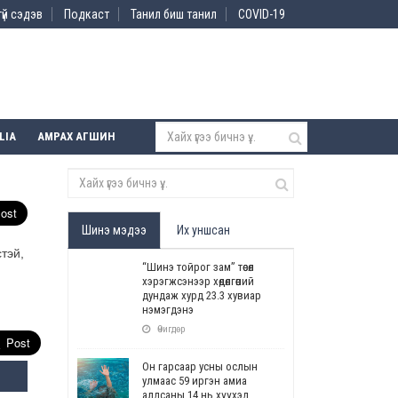
үй сэдэв
Подкаст
Танил биш танил
COVID-19
LIA
АМРАХ АГШИН
Шинэ мэдээ
Их уншсан
тэй,
“Шинэ тойрог зам” төсөл
хэрэгжсэнээр хөдөлгөөний
дундаж хурд 23.3 хувиар
нэмэгдэнэ
Өчигдөр
Он гарсаар усны ослын
улмаас 59 иргэн амиа
алдсаны 14 нь хүүхэд