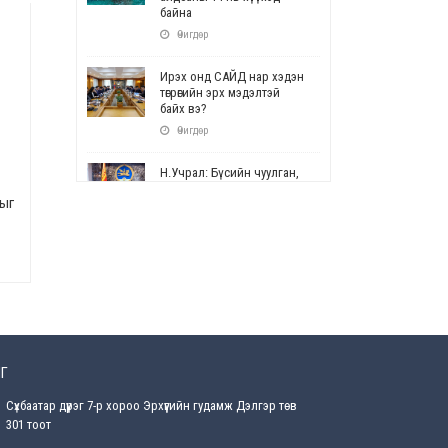
байна
Өчигдөр
Ирэх онд САЙД нар хэдэн
төгрөгийн эрх мэдэлтэй
байх вэ?
Өчигдөр
Н.Учрал: Бүсийн чуулган,
форум, салбарын ойн
лыг
арга хэмжээг цуцална
Өчигдөр
СОР17: Цэцэрлэг,
сургуулийн бүртгэлд
өөрчлөлт орно
Өчигдөр
УЕПГ: Биеэ үнэлэхийг
Г
зохион байгуулж, хүн
худалдаалсан хэргүүдийг
Сүхбаатар дүүрэг 7-р хороо Эрхүүгийн гудамж Дэлгэр төв
шүүхэд шилжүүлжээ
301 тоот
Өчигдөр