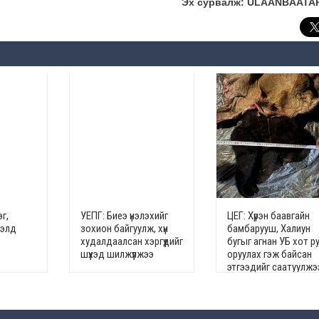
Эх сурвалж: ULAANBAATA
г,
УЕПГ: Биеэ үнэлэхийг
ЦЕГ: Хүрэн баавгайн
гэлд
зохион байгуулж, хүн
бамбарууш, Халиун
худалдаалсан хэргүүдийг
бугыг агнан УБ хот р
шүүхэд шилжүүлжээ
оруулах гэж байсан
этгээдийг саатуулжэ