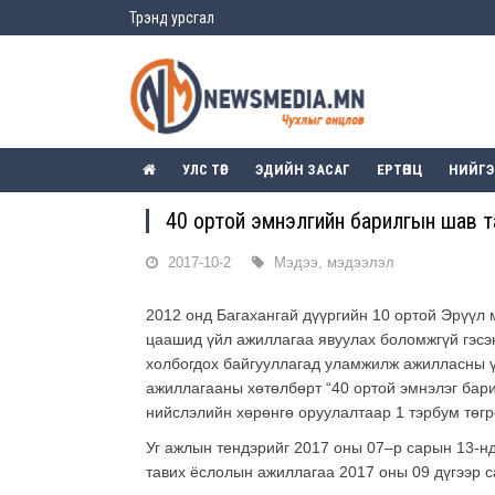
Трэнд урсгал
УЛС ТӨР
ЭДИЙН ЗАСАГ
ЕРТӨНЦ
НИЙГ
40 ортой эмнэлгийн барилгын шав т
2017-10-2
Мэдээ, мэдээлэл
2012 онд Багахангай дүүргийн 10 ортой Эрүүл
цаашид үйл ажиллагаа явуулах боломжгүй гэсэ
холбогдох байгууллагад уламжилж ажилласны ү
ажиллагааны хөтөлбөрт “40 ортой эмнэлэг барих
нийслэлийн хөрөнгө оруулалтаар 1 тэрбум төгр
Уг ажлын тендэрийг 2017 оны 07–р сарын 13-нд
тавих ёслолын ажиллагаа 2017 оны 09 дүгээр с