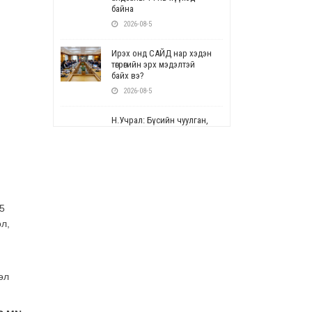
байна
2026-08-5
Ирэх онд САЙД нар хэдэн
төгрөгийн эрх мэдэлтэй
байх вэ?
2026-08-5
Н.Учрал: Бүсийн чуулган,
форум, салбарын ойн
арга хэмжээг цуцална
2026-08-5
СОР17: Цэцэрлэг,
сургуулийн бүртгэлд
5
өөрчлөлт орно
ол,
2026-08-5
УЕПГ: Биеэ үнэлэхийг
зохион байгуулж, хүн
өл
худалдаалсан хэргүүдийг
шүүхэд шилжүүлжээ
2026-08-5