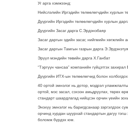
Уг арга хэмжээнд:
Нийслэлийн Иргэдийн төлөөлөгчдийн хурлын т
Дүүргийн Иргэдийн төлөөлөгчдийн хурлын дарг
Дүүргийн Засаг дарга С.Эрдэнэбаяр
Засаг даргын эдийн засаг, нийгмийн хөгжлийн 
Засаг даргын Тамгын газрын дарга Э.Эрдэнэту
Эрүүл мэндийн төвийн дарга Х.Ганбат
“Тэргүүн чансаа” компанийн гүйцэтгэх захирал
Дүүргийн ИТХ-ын төлөөлөгчид болон холбогдох
40 ортой эмнэлэг нь дотор, мэдрэл уламжлалтын
ортой, мэс засал, сэхээн амьдруулах, төрөх өр
стандарт шаардлагад нийцсэн орчин үеийн зох
Энэхүү эмнэлэг нь баригдсанаар зэргэлдээх су
орчинд хурдан шуурхай стандартын дагуу тэгш 
боломж бүрдэх юм.