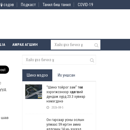
үй сэдэв
Подкаст
Танил биш танил
COVID-19
LIA
АМРАХ АГШИН
Шинэ мэдээ
Их уншсан
с
“Шинэ тойрог зам” төсөл
ууд
хэрэгжсэнээр хөдөлгөөний
дундаж хурд 23.3 хувиар
нэмэгдэнэ
2026-08-5
н шав
Он гарсаар усны ослын
улмаас 59 иргэн амиа
алдсаны 14 нь хүүхэд