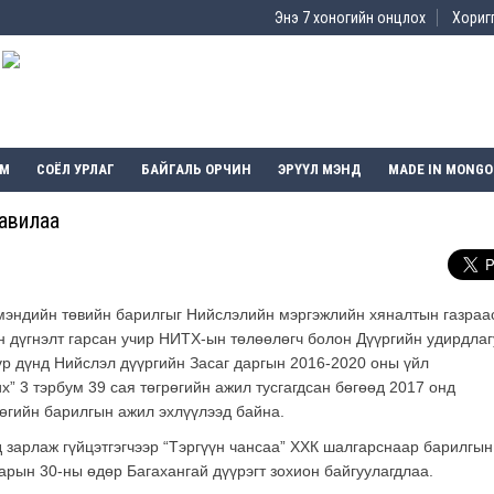
Энэ 7 хоногийн онцлох
Хоригг
ЭМ
СОЁЛ УРЛАГ
БАЙГАЛЬ ОРЧИН
ЭРҮҮЛ МЭНД
MADE IN MONGO
авилаа
 мэндийн төвийн барилгыг Нийслэлийн мэргэжлийн хяналтын газраа
н дүгнэлт гарсан учир НИТХ-ын төлөөлөгч болон Дүүргийн удирдлаг
р дүнд Нийслэл дүүргийн Засаг даргын 2016-2020 оны үйл
” 3 тэрбум 39 сая төгрөгийн ажил тусгагдсан бөгөөд 2017 онд
өгийн барилгын ажил эхлүүлээд байна.
 зарлаж гүйцэтгэгчээр “Тэргүүн чансаа” ХХК шалгарснаар барилгы
арын 30-ны өдөр Багахангай дүүрэгт зохион байгуулагдлаа.