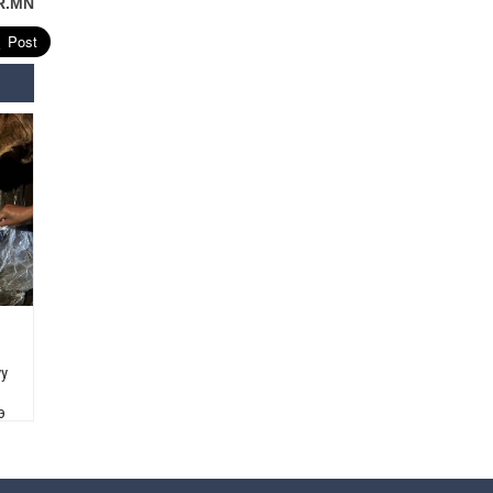
R.MN
Өнөөдрийн онч үг
2026-08-5
Энэ сарын 15-наас эхлэн
замын хөдөлгөөнд өөрчлөлт
орно
2026-08-4
С.Бямбацогт: Иргэд,
бизнес эрхлэгчдэд
хүрсэн өгөөжөөрөө ажлаа үнэлж,
хэрэгжилтээ тайлагнадаг
байх ёстой
2026-08-4
Улсын онцгой комисс
уу
өвөлжилтийн бэлтгэл,
бэлэн байдлыг хангах
чиглэлээр хуралдлаа
э
2026-07-30
Баян-Өлгийн дараагийн