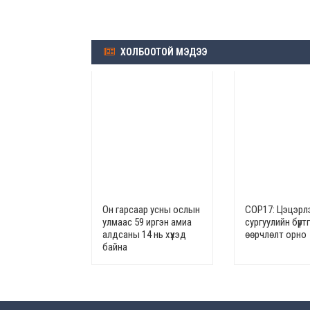
ХОЛБООТОЙ МЭДЭЭ
Он гарсаар усны ослын
СОР17: Цэцэрлэ
улмаас 59 иргэн амиа
сургуулийн бүрт
алдсаны 14 нь хүүхэд
өөрчлөлт орно
байна