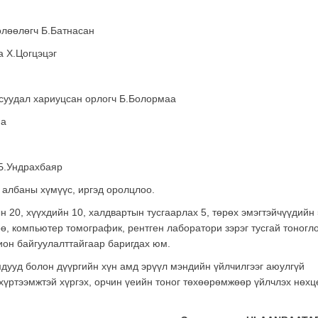
өлөөлөгч Б.Батнасан
а Х.Цогцэцэг
асуудал хариуцсан орлогч Б.Болормаа
яа
 Б.Ундрахбаяр
 албаны хүмүүс, иргэд оролцлоо.
 20, хүүхдийн 10, халдвартын тусгаарлах 5, төрөх эмэгтэйчүүдийн 
өө, компьютер томографик, рентген лаборатори зэрэг тусгай тоногл
ион байгуулалттайгаар баригдах юм.
мдууд болон дүүргийн хүн амд эрүүл мэндийн үйлчилгээг аюулгүй
хүртээмжтэй хүргэх, орчин үеийн тоног төхөөрөмжөөр үйлчлэх нөхц