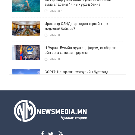
амиа алдсаны 14 нь хүүхэд байна
2026-08-5
Ирэх онд САЙД нар хэдэн төгрөгийн эрх
мэдэлтэй байх вэ?
2026-08-5
Н.Учрал: Бүсийн чуулган, форум, салбарын
ойн арга хэмжээг цуцална
2026-08-5
СОР17: Цэцэрлэг, сургуулийн бүртгэлд
өөрчлөлт орно
2026-08-5
УЕПГ: Биеэ үнэлэхийг зохион байгуулж, хүн
худалдаалсан хэргүүдийг шүүхэд
шилжүүлжээ
2026-08-5
Өнөөдрийн онч үг
2026-08-5