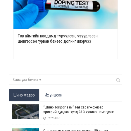
Төв аймгийн наадамд түрүүлсэн, үзүүрлэсэн,
шөвгөрсөн гурван бөхөөс допинг илэрчээ
Шинэ мэдээ
Их уншсан
“Шинэ тойрог зам” төсөл хэрэгжсэнээр
хөдөлгөөний дундаж хурд 23.3 хувиар нэмэгдэнэ
2026-08-5
Он гарсаар усны ослын улмаас 59 иргэн