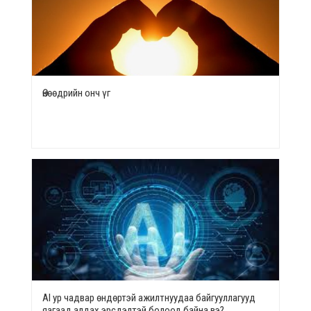
Өнөөдрийн онч үг
AI ур чадвар өндөртэй ажилтнуудаа байгууллагууд
яагаад алдах эрсдэлтэй болоод байна вэ?