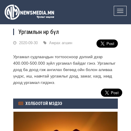
Toggle
naviga
Ургамлын өнөр бүл
2020-09-30
Амрах агшин
Ургамал судлаачдын тогтоосноор дэлхий дээр
400.000-500.000 зүйл ургамал байдаг гэнэ. Ургамлыг
дээд ба доод гэж ангилах бөгөөд ойн болон аливаа
үндэс, иш, навчтай ургамлыг дээд, замаг, хагд, хөвд
доод ургамал гэгдэнэ.
ХОЛБООТОЙ МЭДЭЭ