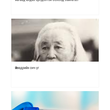
Өнөөдрийн онч үг