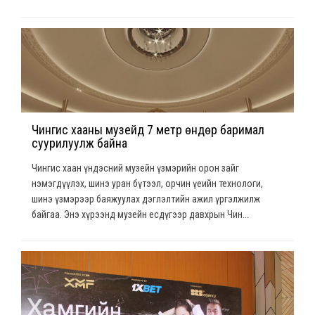
Чингис хааны музейд 7 метр өндөр баримал
суурилуулж байна
Чингис хаан үндэсний музейн үзмэрийн орон зайг
нэмэгдүүлэх, шинэ уран бүтээл, орчин үеийн технологи,
шинэ үзмэрээр баяжуулах дэглэлтийн ажил үргэлжилж
байгаа. Энэ хүрээнд музейн есдүгээр давхрын Чин...