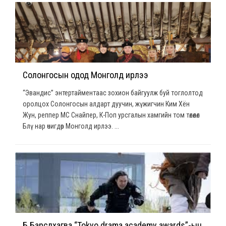
Солонгосын одод Монголд ирлээ
“Эвандис” энтертайментаас зохион байгуулж буй тоглолтод
оролцох Солонгосын алдарт дуучин, жүжигчин Ким Хён
Жун, реппер MC Снайпер, К-Поп урсгалын хамгийн том төлөөлөл
Блү нар өчигдөр Монголд ирлээ. ...
Б.Барслхагва “Tokyo drama academy awards”-ын