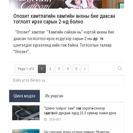
Опозит хамтлагийн хамгийн анхны бие даасан
тоглолт ирэх сарын 2-нд болно
“Опозит” хамтлаг “Хамгийн сайхан нь” нэртэй анхны бие
даасан тоглолтоо ирэх есдүгээр сарын 2-ны өдөр төв
цэнгэлдэх хүрээлэнд хийх гэж байна. Тоглолтын талаар
“Опозит”...
Page 1 of 5
1
2
3
4
5
»
Шинэ мэдээ
Их уншсан
“Шинэ тойрог зам” төсөл хэрэгжсэнээр
хөдөлгөөний дундаж хурд 23.3 хувиар нэмэгдэнэ
2026-08-5
Он гарсаар усны ослын улмаас 59 иргэн