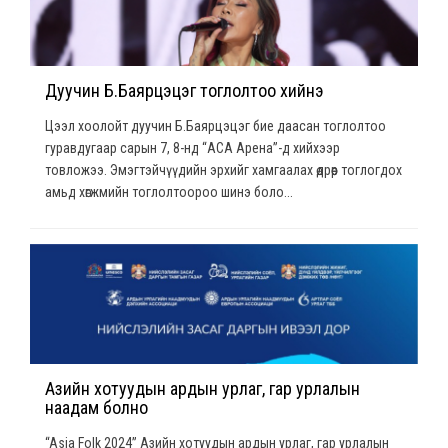
Дуучин Б.Баярцэцэг тоглолтоо хийнэ
Цээл хоолойт дуучин Б.Баярцэцэг бие даасан тоглолтоо
гуравдугаар сарын 7, 8-нд “АСА Арена”-д хийхээр
товложээ. Эмэгтэйчүүдийн эрхийг хамгаалах өдрөөр тоглогдох
амьд хөгжмийн тоглолтоороо шинэ боло...
Азийн хотуудын ардын урлаг, гар урлалын
наадам болно
“Asia Folk 2024” Азийн хотуудын ардын урлаг, гар урлалын