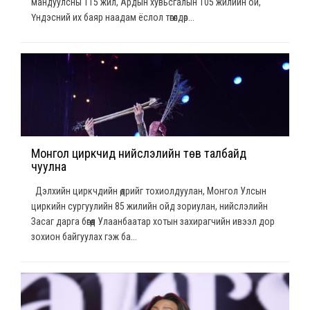
мандуулсны 115 жил, Ардын хувьсгалын 105 жилийн ой,
Үндэсний их баяр наадам ёслол төгөлдөр...
Монгол циркчид нийслэлийн төв талбайд
чуулна
Дэлхийн циркчдийн өдрийг тохиолдуулан, Монгол Улсын
циркийн сургуулийн 85 жилийн ойд зориулан, нийслэлийн
Засаг дарга бөгөөд Улаанбаатар хотын захирагчийн ивээл дор
зохион байгуулах гэж ба...