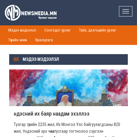
Toggle
naviga
Мэдээ мэдээлэл
Сонгодог урлаг
Тайз, дэлгэцийн урлаг
Түүхийн жим
Ярилцлага
МЭДЭЭ МЭДЭЭЛЭЛ
Үндэсний их баяр наадам эхэллээ
Тулгар төрийн 2235 жил, Их Монгол Улс байгуулагдсаны 820
жил, Үндэсний эрх чөлөө, тусгаар тогтнолоо сэргээн