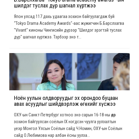
шилдэг туслах дүр шагнал хүртжээ
Япон улсад 117 дахь удаагаа зохион байгуулагдаж буй
“Tokyo Drama Academy Awards"-аас жүжигчин Б.Барслхагва
"Vivant" киноны Чингисийн дүрээр "Шилдэг эрэгтэй туслах
дүр" шагнал хүртжээ. Тэрбээр энэ т...
Ноён уулын олдворуудыг эх орондоо буцаан
авах асуудлыг шийдвэрлэж өгөхийг хүсжээ
ОХУ-ын Санкт-Петербург хотноо энэ сарын 16-18-ны өдөр
зохион байгуулсан соёлын IX нэгдсэн чуулга уулзалтын
үеэр Монгол Улсын Соёлын сайд Ч.Номин, ОХУ-ын Соёлын
сайд О.Любимова нар албан ёсны уулза...