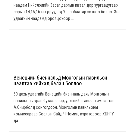
наадам Нийслэлийн Засаг даргын ивээл дор зургаадугаар
сарын 14,15,16-ны өдрүүдэд Улаанбаатар хотноо болно. Энэ
удаагийн наадамд оролцохоор ...
Венецийн биеннальд Монголын павильон
нээлтээ хийхэд бэлэн боллоо
60 дахь удаагийн Венецийн биенналь дахь Монголын
павильоны уран бүтээлчээр, урлагийн гавьяат зүтгэлтэн
А.Очирболд сонгогдсон. Монголын павильоны
комиссараар Соёлын Сайд Ч.Номин, куратороор ХБНГУ
да...