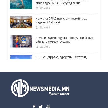
амиа алдсаны 14 нь хүүхэд байна
2026-08-5
Ирэх онд САЙД нар хэдэн төгрөгийн эрх
мэдэлтэй байх вэ?
2026-08-5
Н.Учрал: Бүсийн чуулган, форум, салбарын
ойн арга хэмжээг цуцална
2026-08-5
СОР17: Цэцэрлэг, сургуулийн бүртгэлд
өөрчлөлт орно
2026-08-5
УЕПГ: Биеэ үнэлэхийг зохион байгуулж, хүн
худалдаалсан хэргүүдийг шүүхэд
шилжүүлжээ
2026-08-5
Өнөөдрийн онч үг
2026-08-5