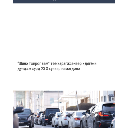
“Шинэ тойрог зам” төсөл хэрэгжсэнээр хөдөлгөөний
дундаж хурд 23.3 хувиар нэмэгдэнэ