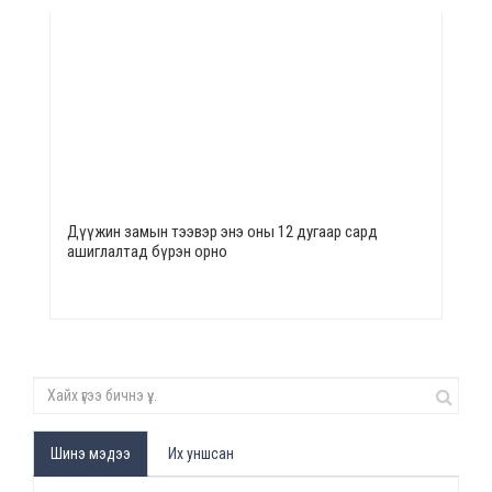
Дүүжин замын тээвэр энэ оны 12 дугаар сард
ашиглалтад бүрэн орно
Шинэ мэдээ
Их уншсан