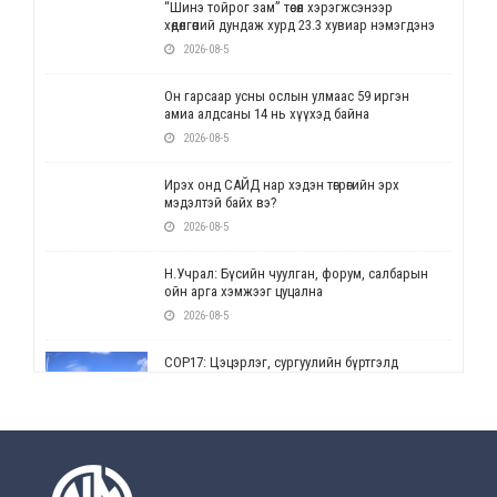
“Шинэ тойрог зам” төсөл хэрэгжсэнээр
хөдөлгөөний дундаж хурд 23.3 хувиар нэмэгдэнэ
2026-08-5
Он гарсаар усны ослын улмаас 59 иргэн
амиа алдсаны 14 нь хүүхэд байна
2026-08-5
Ирэх онд САЙД нар хэдэн төгрөгийн эрх
мэдэлтэй байх вэ?
2026-08-5
Н.Учрал: Бүсийн чуулган, форум, салбарын
ойн арга хэмжээг цуцална
2026-08-5
СОР17: Цэцэрлэг, сургуулийн бүртгэлд
өөрчлөлт орно
2026-08-5
УЕПГ: Биеэ үнэлэхийг зохион байгуулж, хүн
худалдаалсан хэргүүдийг шүүхэд
шилжүүлжээ