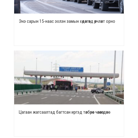
Энэ сарын 15-наас эхлэн замын хөдөлгөөнд өөрчлөлт орно
Цагаан жагсаалтад багтсан иргэд төлбөрөөс чөлөөлөгдөнө