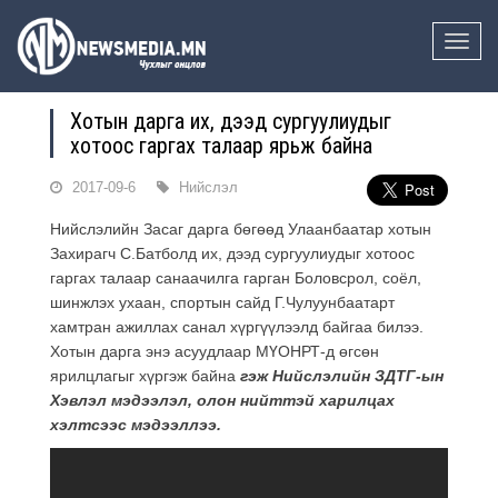
Toggle
naviga
Хотын дарга их, дээд сургуулиудыг
хотоос гаргах талаар ярьж байна
2017-09-6
Нийслэл
Нийслэлийн Засаг дарга бөгөөд Улаанбаатар хотын
Захирагч С.Батболд их, дээд сургуулиудыг хотоос
гаргах талаар санаачилга гарган Боловсрол, соёл,
шинжлэх ухаан, спортын сайд Г.Чулуунбаатарт
хамтран ажиллах санал хүргүүлээлд байгаа билээ.
Хотын дарга энэ асуудлаар МҮОНРТ-д өгсөн
ярилцлагыг хүргэж байна
гэж Нийслэлийн ЗДТГ-ын
Хэвлэл мэдээлэл, олон нийттэй харилцах
хэлтсээс мэдээллээ.