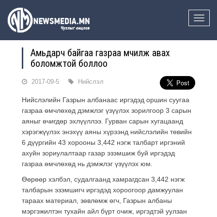
Toggle
naviga
Амьдарч байгаа газраа өмчилж авах
боломжтой боллоо
2017-09-5
Нийслэл
Нийслэлийн Газрын албанаас иргэдэд оршин суугаа
газраа өмчлөхөд дэмжлэг үзүүлэх зорилгоор 3 сарын
аяныг өчигдөр эхлүүллээ. Гурван сарын хугацаанд
хэрэгжүүлэх энэхүү аяны хүрээнд
нийслэлийн төвийн
6 дүүргийн 43 хорооны 3,442 нэгж талбарт иргэний
ахуйн зориулалтаар газар эзэмшиж буй иргэдэд
газраа өмчлөхөд нь дэмжлэг үзүүлэх юм.
Өөрөөр хэлбэл, судалгаанд хамрагдсан 3,442 нэгж
талбарын эзэмшигч иргэдэд хороогоор дамжуулан
тараах материал, зөвлөмж өгч, Газрын албаны
мэргэжилтэн тухайн айл бүрт очиж, иргэдтэй уулзан