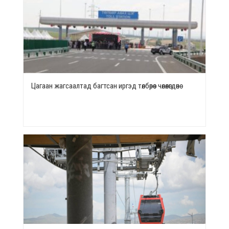
Цагаан жагсаалтад багтсан иргэд төлбөрөөс чөлөөлөгдөнө