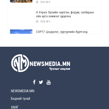
2026-08-5
Н.Учрал: Бүсийн чуулган, форум, салбарын
ойн арга хэмжээг цуцална
2026-08-5
СОР17: Цэцэрлэг, сургуулийн бүртгэлд
өөрчлөлт орно
2026-08-5
УЕПГ: Биеэ үнэлэхийг зохион байгуулж, хүн
худалдаалсан хэргүүдийг шүүхэд
шилжүүлжээ
2026-08-5
Өнөөдрийн онч үг
2026-08-5
NEWSMEDIA.MN
Энэ сарын 15-наас эхлэн замын хөдөлгөөнд
өөрчлөлт орно
Бидний тухай
2026-08-4
ХАЯГ