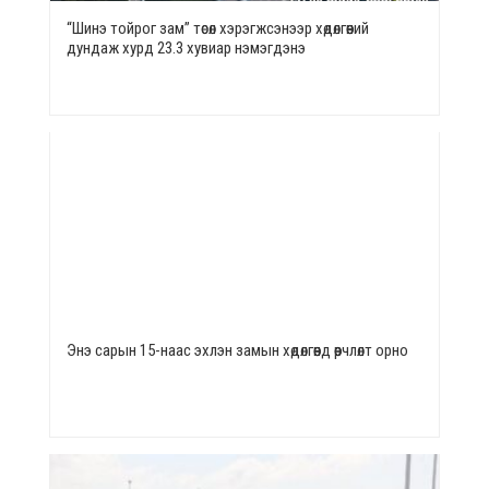
“Шинэ тойрог зам” төсөл хэрэгжсэнээр хөдөлгөөний
дундаж хурд 23.3 хувиар нэмэгдэнэ
Энэ сарын 15-наас эхлэн замын хөдөлгөөнд өөрчлөлт орно