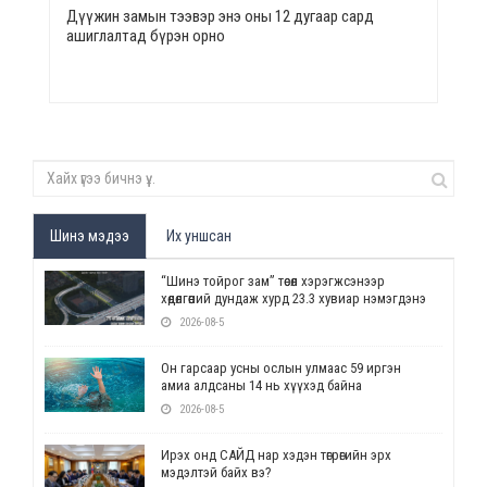
Дүүжин замын тээвэр энэ оны 12 дугаар сард
ашиглалтад бүрэн орно
Шинэ мэдээ
Их уншсан
“Шинэ тойрог зам” төсөл хэрэгжсэнээр
хөдөлгөөний дундаж хурд 23.3 хувиар нэмэгдэнэ
2026-08-5
Он гарсаар усны ослын улмаас 59 иргэн
амиа алдсаны 14 нь хүүхэд байна
2026-08-5
Ирэх онд САЙД нар хэдэн төгрөгийн эрх
мэдэлтэй байх вэ?