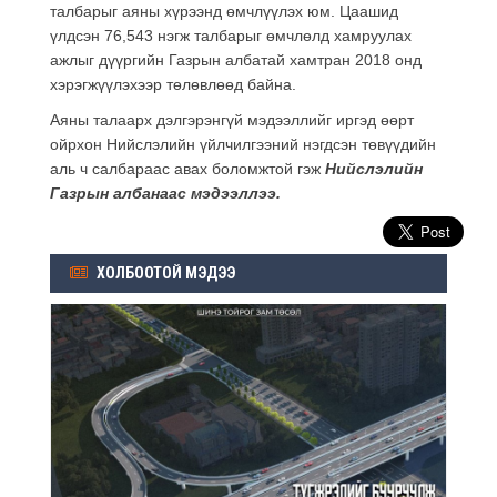
талбарыг аяны хүрээнд өмчлүүлэх юм. Цаашид
үлдсэн 76,543 нэгж талбарыг өмчлөлд хамруулах
ажлыг дүүргийн Газрын албатай хамтран 2018 онд
хэрэгжүүлэхээр төлөвлөөд байна.
Аяны талаарх дэлгэрэнгүй мэдээллийг иргэд өөрт
ойрхон Нийслэлийн үйлчилгээний нэгдсэн төвүүдийн
аль ч салбараас авах боломжтой гэж
Нийслэлийн
Газрын албанаас мэдээллээ.
ХОЛБООТОЙ МЭДЭЭ