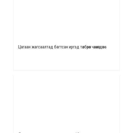
Цагаан жагсаалтад багтсан иргэд төлбөрөөс чөлөөлөгдөнө