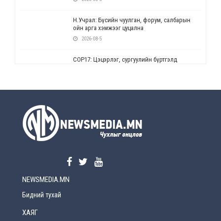
Н.Учрал: Бүсийн чуулган, форум, салбарын
ойн арга хэмжээг цуцална
2026-08-5
СОР17: Цэцэрлэг, сургуулийн бүртгэлд
өөрчлөлт орно
2026-08-5
УЕПГ: Биеэ үнэлэхийг зохион байгуулж, хүн
худалдаалсан хэргүүдийг шүүхэд
шилжүүлжээ
2026-08-5
Өнөөдрийн онч үг
2026-08-5
NEWSMEDIA.MN
Энэ сарын 15-наас эхлэн замын хөдөлгөөнд
өөрчлөлт орно
Бидний тухай
2026-08-4
ХАЯГ
С.Бямбацогт: Иргэд, бизнес эрхлэгчдэд