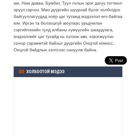
ам, Нам даваа, Бумбат, Туул голын эрэг дагуу тогтмол
эрүүл гарчээ. Мөн дүүргийн шуурхай бүлэг холбогдох
байгууллагуудад хоёр цаг тутамд мэдээлэл өгч байгаа
юм. Иргэн та болзошгүй аюулаас урьдчилан
сэргийлэхийн тулд албаны хүмүүсийн шаардлага,
мэдээллийг цаг тухайд нь хүлээн авч, хэрэгжүүлэн
сонор сэрэмжтэй байхыг дүүргийн Онцгой комисс,
Онцгой байдлын хэлтсээс сануулж байна.
ХОЛБООТОЙ МЭДЭЭ