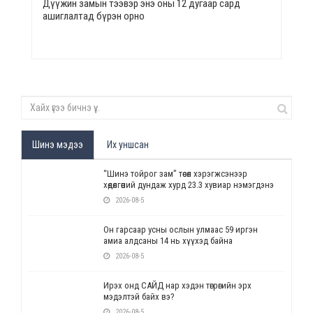
Дүүжин замын тээвэр энэ оны 12 дугаар сард
ашиглалтад бүрэн орно
Шинэ мэдээ
Их уншсан
“Шинэ тойрог зам” төсөл хэрэгжсэнээр
хөдөлгөөний дундаж хурд 23.3 хувиар нэмэгдэнэ
2026-08-5
Он гарсаар усны ослын улмаас 59 иргэн
амиа алдсаны 14 нь хүүхэд байна
2026-08-5
Ирэх онд САЙД нар хэдэн төгрөгийн эрх
мэдэлтэй байх вэ?
2026-08-5