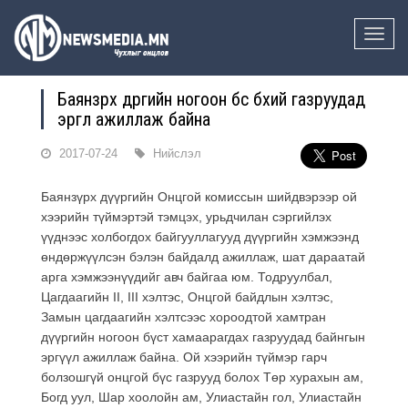
Toggle
naviga
Баянзүрх дүүргийн ногоон бүс бүхий газруудад
эргүүл ажиллаж байна
2017-07-24
Нийслэл
Баянзүрх дүүргийн Онцгой комиссын шийдвэрээр ой
хээрийн түймэртэй тэмцэх, урьдчилан сэргийлэх
үүднээс холбогдох байгууллагууд дүүргийн хэмжээнд
өндөржүүлсэн бэлэн байдалд ажиллаж, шат дараатай
арга хэмжээнүүдийг авч байгаа юм. Тодруулбал,
Цагдаагийн II, III хэлтэс, Онцгой байдлын хэлтэс,
Замын цагдаагийн хэлтсээс хороодтой хамтран
дүүргийн ногоон бүст хамаарагдах газруудад байнгын
эргүүл ажиллаж байна. Ой хээ
рийн түймэр гарч
болзошгүй онцгой бүс газрууд болох Төр хурахын ам,
Богд уул, Шар хоолойн ам, Улиастайн гол, Улиастайн