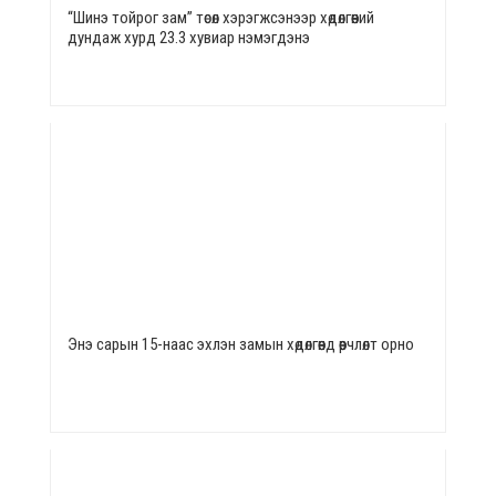
“Шинэ тойрог зам” төсөл хэрэгжсэнээр хөдөлгөөний
дундаж хурд 23.3 хувиар нэмэгдэнэ
Энэ сарын 15-наас эхлэн замын хөдөлгөөнд өөрчлөлт орно