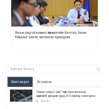
Улсын онцгой комисс өвөлжилтийн бэлтгэл, бэлэн
байдлыг хангах чиглэлээр хуралдлаа
Шинэ мэдээ
Их уншсан
“Шинэ тойрог зам” төсөл хэрэгжсэнээр
хөдөлгөөний дундаж хурд 23.3 хувиар нэмэгдэнэ
2026-08-5