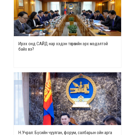
Ирэх онд САЙД нар хэдэн төгрөгийн эрх мэдэлтэй
байх вэ?
Н.Учрал: Бүсийн чуулган, форум, салбарын ойн арга