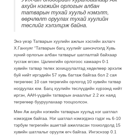
ахуйн нэгжийн орлогын албан
татварын тухай хуульд нэмэлт,
өөрчлөлт оруулах тухай хуулийн
төслийг хэлэлцэж байна.
Энэ үеэр Татварын хуулийн ажлын хэсгийн ахлагч
Х.Ганхуяг “Татварын багц хуулийг шинэчлэлд Хувь
хүний орлогын албан татварыг шатлалтай байхаар
тусгаж өгсөн. Цалингийн орлогоос хамаарч 0-1
хувийн татвар төлөх зохицуулалтад хөдөлмөр эрхэлж
буй нийт иргэдийн 57 хувь багтаж байгаа бол 2 сая
төгрөгөөс 10 сая төгрөгийн орлогод 10 хувийн татвар
ногдуулах юм. Багц хуулийн төслүүдийн хүрээнд нийт
иргэн, ААН-үүдийн татварын ачааллыг 2.2 их наяд
төгрөгөөр бууруулахаар тооцоолсон.
Мөн Аж
ахуйн нэгжийн татварын хуульд нэг шатлал
нэмэгдэж байгаа. Нэг шатлал нэмэгдэнэ гэдэг нь 6-10
тэрбум төгрөгийн
ашигтай
ажилласан
тохиолдолд 15
хувийн шатлалыг оруулж өгч байгаа. Ингэснээр 0.1