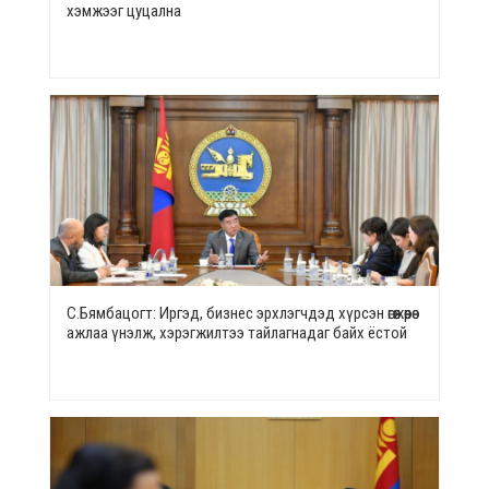
хэмжээг цуцална
С.Бямбацогт: Иргэд, бизнес эрхлэгчдэд хүрсэн өгөөжөөрөө
ажлаа үнэлж, хэрэгжилтээ тайлагнадаг байх ёстой