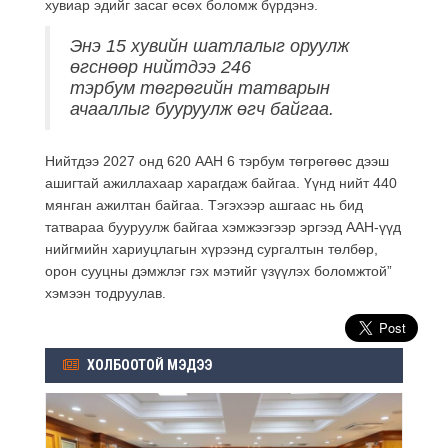
хувиар эдийг засаг өсөх боломж бүрдэнэ.
Энэ 15 хувийн шатлалыг оруулж
өгснөөр нийтдээ 246
тэрбум
төгрөгийн
татварын
ачааллыг бууруулж өгч байгаа.
Нийтдээ 2027 онд 620 ААН 6 тэрбум төгрөгөөс дээш
ашигтай ажиллахаар харагдаж байгаа. Үүнд нийт 440
мянган ажилтан байгаа. Тэгэхээр
ашгаас
нь бид
татвараа бууруулж байгаа хэмжээгээр эргээд ААН-үүд
нийгмийн хариуцлагын хүрээнд сургалтын төлбөр,
орон сууцны дэмжлэг гэх мэтийг үзүүлэх боломжтой”
хэмээн тодруулав.
ХОЛБООТОЙ МЭДЭЭ