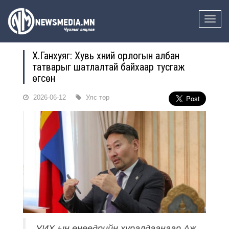
Toggle
naviga
Х.Ганхуяг: Хувь хүний орлогын албан
татварыг шатлалтай байхаар тусгаж
өгсөн
2026-06-12
Улс төр
УИХ-ын өнөөдрийн хуралдаанаар Аж