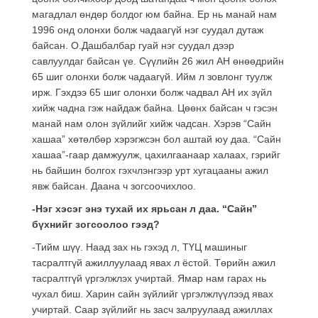
магадлал өндөр болдог юм байна. Ер нь манай нам
1996 онд олонхи болж чадаагүй нэг суудал дутаж
байсан. О.Дашбалбар гуай нэг суудал дээр
савлуулдаг байсан үе. Сүүлийн 26 жил АН өнөөдрийн
65 шиг олонхи болж чадаагүй. Ийм л зовлонг туулж
ирж. Гэхдээ 65 шиг олонхи болж чадвал АН их зүйл
хийж чадна гэж найдаж байна. Цөөнх байсан ч гэсэн
манай нам олон зүйлийг хийж чадсан. Хэрэв “Сайн
хашаа” хөтөлбөр хэрэгжсэн бол аштай юу даа. “Сайн
хашаа”-гаар дамжуулж, цахилгаанаар халаах, гэрийг
нь байшин болгох гэхчлэнгээр урт хугацааны ажил
явж байсан. Даана ч зогсоочихлоо.
-Нэг хэсэг энэ тухай их ярьсан л даа. “Сайн”
бүхнийг зогсоолоо гээд?
-Тийм шүү. Наад зах нь гэхэд л, ТҮЦ машиныг
тасралтгүй ажиллуулаад явах л ёстой. Төрийн ажил
тасралтгүй үргэлжлэх учиртай. Ямар нам гарах нь
чухал биш. Харин сайн зүйлийг үргэлжлүүлээд явах
учиртай. Саар зүйлийг нь засч залруулаад ажиллах