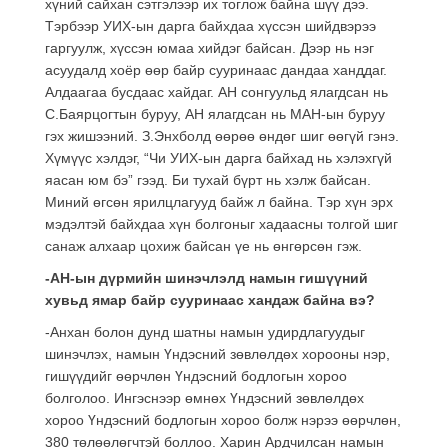
хүний сайхан сэтгэлээр их тоглож байна шүү дээ.
Тэрбээр УИХ-ын дарга байхдаа хүссэн шийдвэрээ
гаргуулж, хүссэн юмаа хийдэг байсан. Дээр нь нэг
асуудалд хоёр өөр байр сууринаас дандаа ханддаг.
Алдаагаа бусдаас хайдаг. АН сонгуульд ялагдсан нь
С.Баярцогтын буруу, АН ялагдсан нь МАН-ын буруу
гэх жишээний. З.Энхболд өөрөө өндөг шиг өөгүй гэнэ.
Хүмүүс хэлдэг, “Чи УИХ-ын дарга байхад нь хэлэхгүй
яасан юм бэ” гээд. Би тухай бүрт нь хэлж байсан.
Миний өгсөн ярилцлагууд байж л байна. Тэр хүн эрх
мэдэлтэй байхдаа хүн болгоныг хадаасны толгой шиг
санаж алхаар цохиж байсан үе нь өнгөрсөн гэж.
-АН-ын дүрмийн шинэчлэлд намын гишүүний
хувьд ямар байр сууринаас хандаж байна вэ?
-Анхан болон дунд шатны намын удирдлагуудыг
шинэчлэх, намын Үндэсний зөвлөлдөх хорооны нэр,
гишүүдийг өөрчлөн Үндэсний бодлогын хороо
болголоо. Ингэснээр өмнөх Үндэсний зөвлөлдөх
хороо Үндэсний бодлогын хороо болж нэрээ өөрчлөн,
380 төлөөлөгчтэй боллоо. Харин Ардчилсан намын