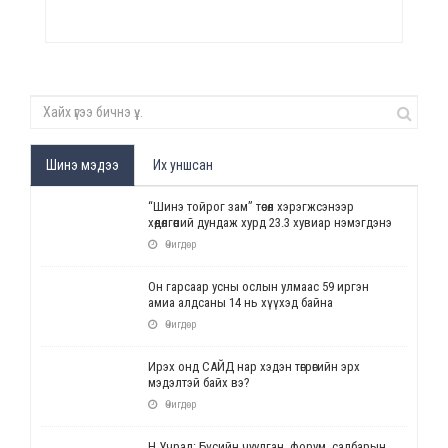
Шинэ мэдээ
Их уншсан
“Шинэ тойрог зам” төсөл хэрэгжсэнээр
хөдөлгөөний дундаж хурд 23.3 хувиар нэмэгдэнэ
Өчигдөр
Он гарсаар усны ослын улмаас 59 иргэн
амиа алдсаны 14 нь хүүхэд байна
Өчигдөр
Ирэх онд САЙД нар хэдэн төгрөгийн эрх
мэдэлтэй байх вэ?
Өчигдөр
Н.Учрал: Бүсийн чуулган, форум, салбарын