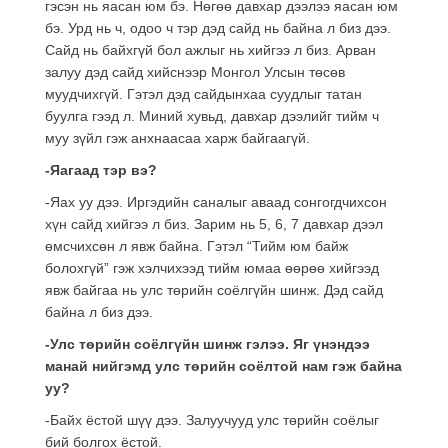
гэсэн нь яасан юм бэ. Нөгөө давхар дээлээ яасан юм
бэ. Урд нь ч, одоо ч тэр дэд сайд нь байна л биз дээ.
Сайд нь байхгүй бол ажлыг нь хийгээ л биз. Арван
залуу дэд сайд хийснээр Монгол Улсын төсөв
муудчихгүй. Гэтэл дэд сайдынхаа суудлыг татан
буулга гээд л. Миний хувьд, давхар дээлийг тийм ч
муу зүйл гэж анхнаасаа харж байгаагүй.
-Яагаад тэр вэ?
-Яах уу дээ. Иргэдийн саналыг аваад сонгогдчихсон
хүн сайд хийгээ л биз. Зарим нь 5, 6, 7 давхар дээл
өмсчихсөн л явж байна. Гэтэл “Тийм юм байж
болохгүй” гэж хэлчихээд тийм юмаа өөрөө хийгээд
явж байгаа нь улс төрийн соёлгүйн шинж. Дэд сайд
байна л биз дээ.
-Улс төрийн соёлгүйн шинж гэлээ. Яг үнэндээ
манай нийгэмд улс төрийн соёлтой нам гэж байна
уу?
-Байх ёстой шүү дээ. Залуучууд улс төрийн соёлыг
бий болгох ёстой.