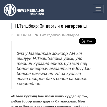
Toggle
naviga
Н.Тэгшбаяр: Зи даргын үе өнгөрсөн шүү
2017-02-13
Нам хөдөлгөөний амьдрал
Энэ удаагийнхаа зочноор АН-ын
гишүүн Н.Тэгшбаярыг урьж, улс
төрийн хүрээнд өрнөж буй үйл явц
болон өнгөрөгч амралтын өдрүүдэд
болсон намынх нь
VII
их хурлын
эргэн тойрон дахь сонин сайхнаас
хөөрөлдлөө.
-АН-ын түүхэнд бас нэгэн шинэ хуудас эргэж,
албан ёсоор шинэ даргаа батламжлав. Мөн
намын бодлогын хорооны сонгууль, нийслэл,