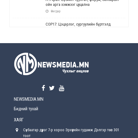
ойн арга хэмжээг цуцална
Өчигдөр
СОР17: Цэцэрлэг, сургуулийн бүртгэлд
өөрчлөлт орно
Өчигдөр
УЕПГ: Биеэ үнэлэхийг зохион байгуулж, хүн
худалдаалсан хэргүүдийг шүүхэд
шилжүүлжээ
Өчигдөр
Өнөөдрийн онч үг
Өчигдөр
NEWSMEDIA.MN
Энэ сарын 15-наас эхлэн замын хөдөлгөөнд
өөрчлөлт орно
Бидний тухай
2026-08-4
ХАЯГ
С.Бямбацогт: Иргэд, бизнес эрхлэгчдэд
Сүхбаатар дүүрэг 7-р хороо Эрхүүгийн гудамж Дэлгэр төв 301
хүрсэн өгөөжөөрөө ажлаа үнэлж, хэрэгжилтээ
тайлагнадаг байх ёстой
тоот