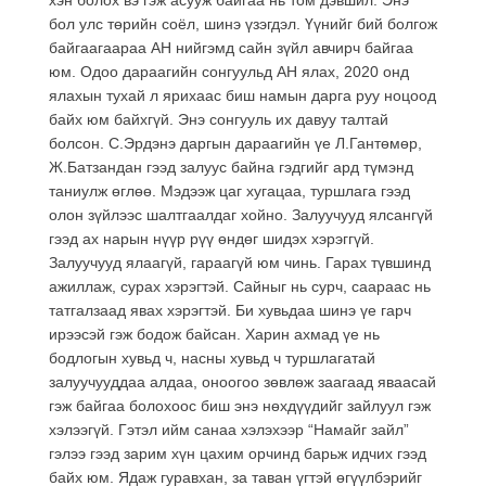
бол улс төрийн соёл, шинэ үзэгдэл. Үүнийг бий болгож
байгаагаараа АН нийгэмд сайн зүйл авчирч байгаа
юм. Одоо дараагийн сонгуульд АН ялах, 2020 онд
ялахын тухай л ярихаас биш намын дарга руу ноцоод
байх юм байхгүй. Энэ сонгууль их давуу талтай
болсон. С.Эрдэнэ даргын дараагийн үе Л.Гантөмөр,
Ж.Батзандан гээд залуус байна гэдгийг ард түмэнд
таниулж өглөө. Мэдээж цаг хугацаа, туршлага гээд
олон зүйлээс шалтгаалдаг хойно. Залуучууд ялсангүй
гээд ах нарын нүүр рүү өндөг шидэх хэрэггүй.
Залуучууд ялаагүй, гараагүй юм чинь. Гарах түвшинд
ажиллаж, сурах хэрэгтэй. Сайныг нь сурч, саараас нь
татгалзаад явах хэрэгтэй. Би хувьдаа шинэ үе гарч
ирээсэй гэж бодож байсан. Харин ахмад үе нь
бодлогын хувьд ч, насны хувьд ч туршлагатай
залуучууддаа алдаа, оноогоо зөвлөж заагаад яваасай
гэж байгаа болохоос биш энэ нөхдүүдийг зайлуул гэж
хэлээгүй. Гэтэл ийм санаа хэлэхээр “Намайг зайл”
гэлээ гээд зарим хүн цахим орчинд барьж идчих гээд
байх юм. Ядаж гуравхан, за таван үгтэй өгүүлбэрийг