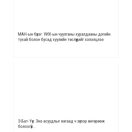
МАН-ын бүлэг: УИХ-ын чуулганы хуралдааны дэгийн
тухай болон бусад хуулийн төслүүдийг хэлэлцлээ
Э.Бат-Үүл: Энэ асуудлыг яагаад ч зүгээр өнгөрөөж
болохгүй…