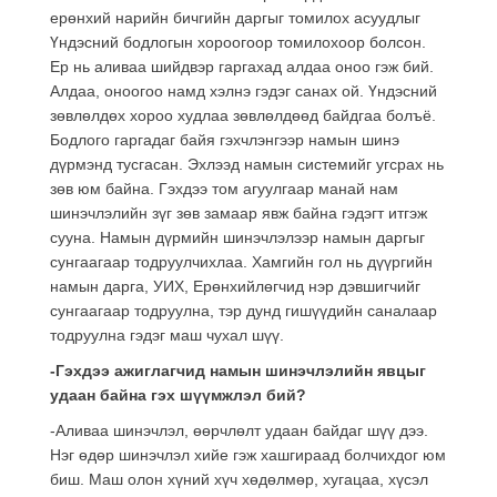
ерөнхий нарийн бичгийн даргыг томилох асуудлыг
Үндэсний бодлогын хороогоор томилохоор болсон.
Ер нь аливаа шийдвэр гаргахад алдаа оноо гэж бий.
Алдаа, оноогоо намд хэлнэ гэдэг санах ой. Үндэсний
зөвлөлдөх хороо худлаа зөвлөлдөөд байдгаа болъё.
Бодлого гаргадаг байя гэхчлэнгээр намын шинэ
дүрмэнд тусгасан. Эхлээд намын системийг угсрах нь
зөв юм байна. Гэхдээ том агуулгаар манай нам
шинэчлэлийн зүг зөв замаар явж байна гэдэгт итгэж
сууна. Намын дүрмийн шинэчлэлээр намын даргыг
сунгаагаар тодруулчихлаа. Хамгийн гол нь дүүргийн
намын дарга, УИХ, Ерөнхийлөгчид нэр дэвшигчийг
сунгаагаар тодруулна, тэр дунд гишүүдийн саналаар
тодруулна гэдэг маш чухал шүү.
-Гэхдээ ажиглагчид намын шинэчлэлийн явцыг
удаан байна гэх шүүмжлэл бий?
-Аливаа шинэчлэл, өөрчлөлт удаан байдаг шүү дээ.
Нэг өдөр шинэчлэл хийе гэж хашгираад болчихдог юм
биш. Маш олон хүний хүч хөдөлмөр, хугацаа, хүсэл