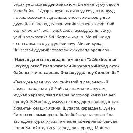
бүрэн уншчихаад дайрмаар юм. Би өмнө буюу одоо ч
хэлж байна. “Идэр залуус нь ачаа үүрээд, ахмадууд
нь зөвлөхөө хийгээд алдаа, оноогоо хэлээд үлгэр
дуурайлал болоод гурван үеийн зөв хэлхээсийг бий
болгох ёстой” гэж. Тэгж байж л ахмад, дунд, залуу
үеийн хэлхээсийг бий болгож чадна. Манай намд
олон сайхан залуучууд бий шүү. Миний хувьд
Чингэлтэй дүүргийг төлөөлж Их хуралд оролцсон.
-Намын даргын сунгааны өмнөхөн “З.Энхболдыг
шүүхэд өгнө” гээд хэвлэлийн хурал хийгээд сууж
байсныг чинь харсан. Энэ асуудал юу болсон бэ?
-Энэ хүн надад муу юм хийгээгүй л дээ, хөөрхий.
Гэхдээ их зарчимгүй байсаар намаа ялагдуулж,
муухай харагдуулаад байгаа болохоор хэлэхээс өөр
аргагүй. З.Энхболд хүмүүст их шударга харагддаг хүн.
Ухаантай юм шиг ярина. Шударга харагдана. Зүй нь
би хэрвээ намын дарга байж байгаад ялагдсан бол
тэр өдрөө хурал хийж, тамгаа өгчихөөд явчих байсан.
Гэтэл Зи-гийн хувьд унжраад, заваараад. Монгол