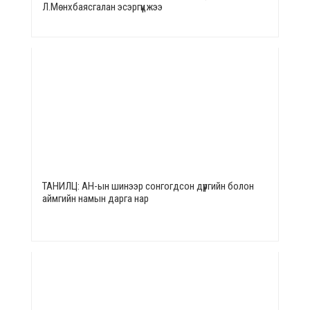
Л.Мөнхбаясгалан эсэргүүцжээ
ТАНИЛЦ: АН-ын шинээр сонгогдсон дүүргийн болон
аймгийн намын дарга нар