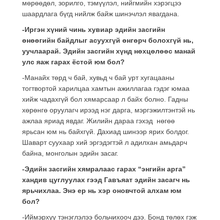
мөрөөдөл, зорилго, тэмүүлэл, нийгмийн хэрэгцээ
шаардлага бүгд нийлж байж шинэчлэл явагдана.
-Иргэн хүний чинь хувиар эдийн засгийн
өнөөгийн байдлыг асуухгүй өнгөрч болохгүй нь,
уучлаарай. Эдийн засгийн хүнд нөхцөлөөс манай
улс яаж гарах ёстой юм бол?
-Манайх төрд ч бай, хувьд ч бай урт хугацааны
тогтвортой харилцаа хамтын ажиллагаа гэдэг юмаа
хийж чадахгүй бол хямарсаар л байх болно. Гадны
хөрөнгө оруулагч ирээд нэг дарга, мэргэжилтэнтэй нь
ажлаа яриад явдаг. Жилийн дараа гэхэд нөгөө
ярьсан юм нь байхгүй. Дахиад шинээр ярих болдог.
Шаварт суухаар хий эргэдэгтэй л адилхан амьдарч
байна, монголын эдийн засаг.
-Эдийн засгийн хямралаас гарах “энгийн арга”
хандив цуглуулах гээд Гавъяат эдийн засагч нь
ярьчихлаа. Энэ ер нь хэр оновчтой алхам юм
бол?
-Иймэрхүү тэнэглэлээ больчихооч дээ. Бонд төлөх гэж