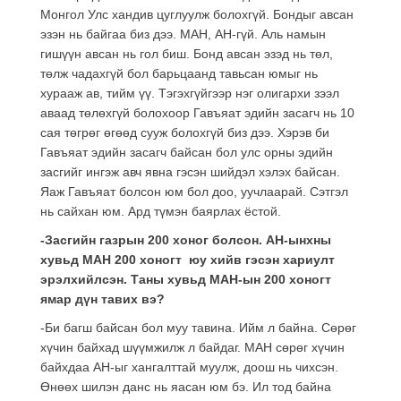
Монгол Улс хандив цуглуулж болохгүй. Бондыг авсан
эзэн нь байгаа биз дээ. МАН, АН-гүй. Аль намын
гишүүн авсан нь гол биш. Бонд авсан эзэд нь төл,
төлж чадахгүй бол барьцаанд тавьсан юмыг нь
хурааж ав, тийм үү. Тэгэхгүйгээр нэг олигархи зээл
аваад төлөхгүй болохоор Гавъяат эдийн засагч нь 10
сая төгрөг өгөөд сууж болохгүй биз дээ. Хэрэв би
Гавъяат эдийн засагч байсан бол улс орны эдийн
засгийг ингэж авч явна гэсэн шийдэл хэлэх байсан.
Яаж Гавъяат болсон юм бол доо, уучлаарай. Сэтгэл
нь сайхан юм. Ард түмэн баярлах ёстой.
-Засгийн газрын 200 хоног болсон. АН-ынхны
хувьд МАН 200 хоногт юу хийв гэсэн хариулт
эрэлхийлсэн. Таны хувьд МАН-ын 200 хоногт
ямар дүн тавих вэ?
-Би багш байсан бол муу тавина. Ийм л байна. Сөрөг
хүчин байхад шүүмжилж л байдаг. МАН сөрөг хүчин
байхдаа АН-ыг хангалттай муулж, доош нь чихсэн.
Өнөөх шилэн данс нь яасан юм бэ. Ил тод байна