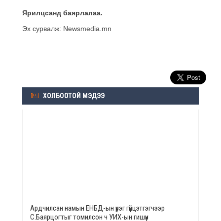
Ярилцсанд баярлалаа.
Эх сурвалж: Newsmedia.mn
ХОЛБООТОЙ МЭДЭЭ
Ардчилсан намын ЕНБД-ын үүрэг гүйцэтгэгчээр
С.Баярцогтыг томилсон ч УИХ-ын гишүүн