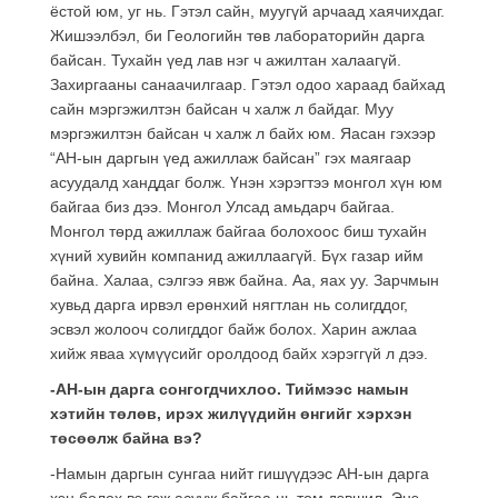
ёстой юм, уг нь. Гэтэл сайн, муугүй арчаад хаячихдаг.
Жишээлбэл, би Геологийн төв лабораторийн дарга
байсан. Тухайн үед лав нэг ч ажилтан халаагүй.
Захиргааны санаачилгаар. Гэтэл одоо хараад байхад
сайн мэргэжилтэн байсан ч халж л байдаг. Муу
мэргэжилтэн байсан ч халж л байх юм. Яасан гэхээр
“АН-ын даргын үед ажиллаж байсан” гэх маягаар
асуудалд ханддаг болж. Үнэн хэрэгтээ монгол хүн юм
байгаа биз дээ. Монгол Улсад амьдарч байгаа.
Монгол төрд ажиллаж байгаа болохоос биш тухайн
хүний хувийн компанид ажиллаагүй. Бүх газар ийм
байна. Халаа, сэлгээ явж байна. Аа, яах уу. Зарчмын
хувьд дарга ирвэл ерөнхий нягтлан нь солигддог,
эсвэл жолооч солигддог байж болох. Харин ажлаа
хийж яваа хүмүүсийг оролдоод байх хэрэггүй л дээ.
-АН-ын дарга сонгогдчихлоо. Тиймээс намын
хэтийн төлөв, ирэх жилүүдийн өнгийг хэрхэн
төсөөлж байна вэ?
-Намын даргын сунгаа нийт гишүүдээс АН-ын дарга
хэн болох вэ гэж асууж байгаа нь том дэвшил. Энэ