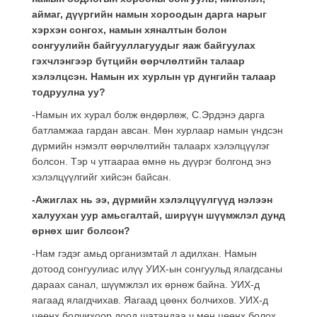
аймаг, дүүргийн намын хороодын дарга нарыг
хэрхэн сонгох, намын хяналтын болон
сонгуулийн байгууллагуудыг яаж байгуулах
гэхчлэнгээр бүтцийн өөрчлөлтийн талаар
хэлэлцсэн. Намын их хурлын үр дүнгийн талаар
тодруулна уу
?
-Намын их хурал болж өндөрлөж, С.Эрдэнэ дарга
батламжаа гардан авсан. Мөн хурлаар намын үндсэн
дүрмийн нэмэлт өөрчлөлтийн талаарх хэлэлцүүлэг
болсон. Тэр ч утгаараа өмнө нь дүүрэг болгонд энэ
хэлэлцүүлгийг хийсэн байсан.
-Ажиглах нь ээ, дүрмийн хэлэлцүүлгүүд нэлээн
халуухан уур амьсгалтай, ширүүн шүүмжлэл дунд
өрнөх шиг болсон?
-Нам гэдэг амьд организмтай л адилхан. Намын
дотоод сонгуулиас илүү УИХ-ын сонгуульд ялагдсаны
дараах санал, шүүмжлэл их өрнөж байна. УИХ-д
яагаад ялагдчихав. Яагаад цөөнх болчихов. УИХ-д
цөөнх болчихоор доод шатандаа ч мөн цөөнх болох