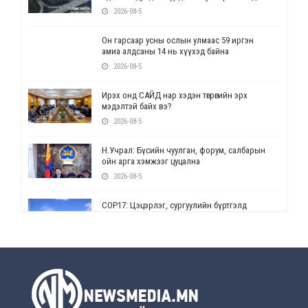
2026-08-5
Он гарсаар усны ослын улмаас 59 иргэн
амиа алдсаны 14 нь хүүхэд байна
2026-08-5
Ирэх онд САЙД нар хэдэн төгрөгийн эрх
мэдэлтэй байх вэ?
2026-08-5
Н.Учрал: Бүсийн чуулган, форум, салбарын
ойн арга хэмжээг цуцална
2026-08-5
СОР17: Цэцэрлэг, сургуулийн бүртгэлд
өөрчлөлт орно
2026-08-5
УЕПГ: Биеэ үнэлэхийг зохион байгуулж, хүн
худалдаалсан хэргүүдийг шүүхэд
шилжүүлжээ
2026-08-5