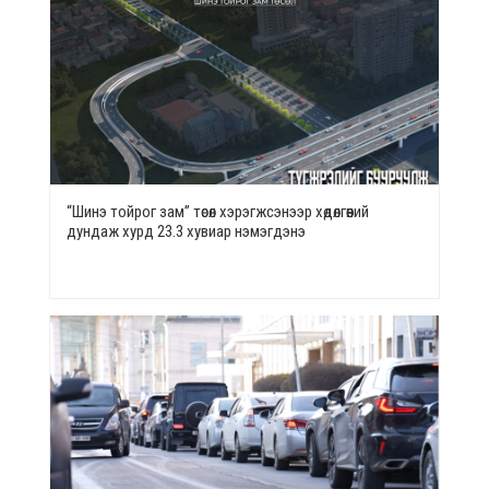
“Шинэ тойрог зам” төсөл хэрэгжсэнээр хөдөлгөөний
дундаж хурд 23.3 хувиар нэмэгдэнэ