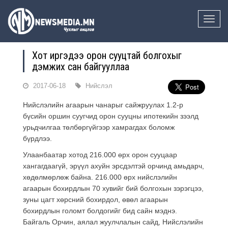
Toggle
naviga
Хот иргэдээ орон сууцтай болгохыг
дэмжих сан байгууллаа
2017-06-18
Нийслэл
Нийслэлийн агаарын чанарыг сайжруулах 1.2-р
бүсийн оршин суугчид орон сууцны ипотекийн зээлд
урьдчилгаа төлбөргүйгээр хамрагдах боломж
бүрдлээ.
Улаанбаатар хотод 216.000 өрх орон сууцаар
хангагдаагүй, эрүүл ахуйн эрсдэлтэй орчинд амьдарч,
хөдөлмөрлөж байна. 216.000 өрх нийслэлийн
агаарын бохирдлын 70 хувийг бий болгохын зэрэгцээ,
зуны цагт хөрсний бохирдол, өвөл агаарын
бохирдлын голомт болдогийг бид сайн мэднэ.
Байгаль Орчин, аялал жуулчлалын сайд, Нийслэлийн