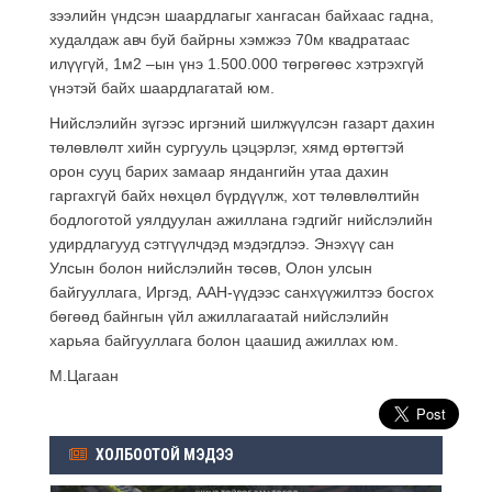
зээлийн үндсэн шаардлагыг хангасан байхаас гадна,
худалдаж авч буй байрны хэмжээ 70м квадратаас
илүүгүй, 1м2 –ын үнэ 1.500.000 төгрөгөөс хэтрэхгүй
үнэтэй байх шаардлагатай юм.
Нийслэлийн зүгээс иргэний шилжүүлсэн газарт дахин
төлөвлөлт хийн сургууль цэцэрлэг, хямд өртөгтэй
орон сууц барих замаар яндангийн утаа дахин
гаргахгүй байх нөхцөл бүрдүүлж, хот төлөвлөлтийн
бодлоготой уялдуулан ажиллана гэдгийг нийслэлийн
удирдлагууд сэтгүүлчдэд мэдэгдлээ. Энэхүү сан
Улсын болон нийслэлийн төсөв, Олон улсын
байгууллага, Иргэд, ААН-үүдээс санхүүжилтээ босгох
бөгөөд байнгын үйл ажиллагаатай нийслэлийн
харьяа байгууллага болон цаашид ажиллах юм.
М.Цагаан
ХОЛБООТОЙ МЭДЭЭ