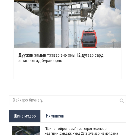
Дүүжин замын тээвэр энэ оны 12 дугаар сард
ашиглалтад бүрэн орно
Шинэ мэдээ
Их уншсан
“Шинэ тойрог зам” төсөл хэрэгжсэнээр
хөдөлгөөний дундаж хурд 23.3 хувиар нэмэгдэнэ