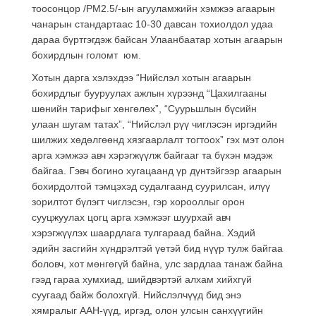
тоосонцор /PM2.5/-ын агууламжийн хэмжээ агаарын
чанарын стандартаас 10-30 давсан тохиолдол удаа
дараа бүртгэгдэж байсан Улаанбаатар хотын агаарын
бохирдлын голомт юм.
Хотын дарга хэлэхдээ “Нийслэл хотын агаарын
бохирдлыг бууруулах ажлын хүрээнд “Цахилгааны
шөнийн тарифыг хөнгөлөх”, “Суурьшлын бүсийн
улаан шугам татах”, “Нийслэл рүү чиглэсэн иргэдийн
шилжих хөдөлгөөнд хязгаарлалт тогтоох” гэх мэт олон
арга хэмжээ авч хэрэгжүүлж байгааг та бүхэн мэдэж
байгаа. Гэвч богино хугацаанд үр дүнтэйгээр агаарын
бохирдолтой тэмцэхэд судалгаанд суурилсан, илүү
зорилтот бүлэгт чиглэсэн, гэр хорооллыг орон
сууцжуулах цогц арга хэмжээг шуурхай авч
хэрэгжүүлэх шаардлага тулгараад байна. Хэдий
эдийн засгийн хүндрэлтэй үетэй бид нүүр тулж байгаа
боловч, хот мөнгөгүй байна, улс зардлаа танаж байна
гээд гараа хумхиад, шийдвэртэй алхам хийхгүй
суугаад байж болохгүй. Нийслэлчүүд бид энэ
хямралыг ААН-үүд, иргэд, олон улсын санхүүгийн