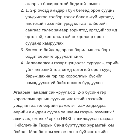
агаарын бохирдолтой бодитой тэмцэх
1, 2-р бүсэд амьдарч буй бөгөөд орон сууцны
урьдчилгаа төлбөр төлөх боломжгүй иргэдэд
ипотекийн зээлийн урьдчилгаа төлбөрийг
сангаас төлөх замаар зорилтод иргэдийг хямд
өртөгтэй, хөнгөлөлттэй нөхцөлөөр орон
сууцанд хамруулах
Зогсонги байдалд орсон барилгын салбарт
бодит хөрөнгө оруулалт хийх
Чөлөөлөгдсөн газарт цэцэрлэг, сургууль, төрийн
үйлчилгээний төв, хямд өртөгтөй орон сууц
барьж дахин гэр гэр хорооллын бүсийг
нэмэгдүүлэхгүй байх нөхцөл бүрдүүлнэ.
Агаарын чанарыг сайжруулах 1, 2-р бүсийн гэр
хорооллын оршин суугчид ипотекийн зээлийн
урьдчилгаа төлбөрийн дэмжлэгт хамрагдахдаа
өөрийн амьдран суугаа хашааны газрын эзэмших /
ашиглах, өмчлөх/ эрхээ НӨХГ-т шилжүүлэн газраа
Нийслэлийн Газрын Санд бүртгүүлэх журамтай юм
байна. Мөн банкны зүгээс тавьж буй ипотекийн