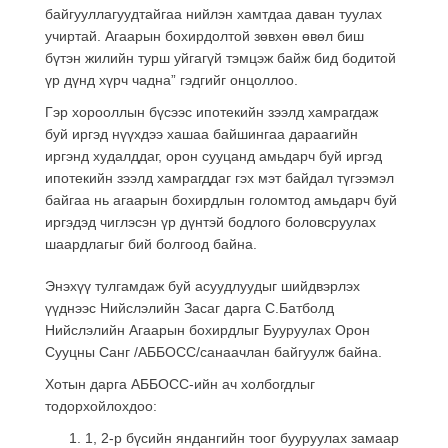
байгууллагуудтайгаа нийлэн хамтдаа даван туулах
учиртай. Агаарын бохирдолтой зөвхөн өвөл биш
бүтэн жилийн турш уйгагүй тэмцэж байж бид бодитой
үр дүнд хүрч чадна” гэдгийг онцоллоо.
Гэр хорооллын бүсээс ипотекийн зээлд хамрагдаж
буй иргэд нүүхдээ хашаа байшингаа дараагийн
иргэнд худалддаг, орон сууцанд амьдарч буй иргэд
ипотекийн зээлд хамрагддаг гэх мэт байдал түгээмэл
байгаа нь агаарын бохирдлын голомтод амьдарч буй
иргэдэд чиглэсэн үр дүнтэй бодлого боловсруулах
шаардлагыг бий болгоод байна.
Энэхүү тулгамдаж буй асуудлуудыг шийдвэрлэх
үүднээс Нийслэлийн Засаг дарга С.Батболд
Нийслэлийн Агаарын бохирдлыг Бууруулах Орон
Сууцны Санг /АББОСС/санаачлан байгуулж байна.
Хотын дарга АББОСС-ийн ач холбогдлыг
тодорхойлохдоо:
1, 2-р бүсийн яндангийн тоог бууруулах замаар