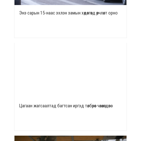
Энэ сарын 15-наас эхлэн замын хөдөлгөөнд өөрчлөлт орно
Цагаан жагсаалтад багтсан иргэд төлбөрөөс чөлөөлөгдөнө