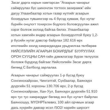
Засаг дарга нарын хамтарсан “Агаарын чанарыг
сайжруулах бүс шинэчлэн тогтоох захирамж”-ийн
дагуу Улаанбаатар хотын газар нутгийг агаарын
бохирдлын түвшингээр нь 4 бүсэд хувааж, бүс нутаг
бүрийн онцлогт тохирсон бодлого боловсруулан ажил
хэрэг болгож эхлээд байгаа билээ. Улаанбаатар
хотын хамгийн өндөр агаарын бохирдолтой буюу 1,2-
р бүсийн нутаг дэвсгэр байрлах 182.616 өрх
ипотекийн зээлд хамрагдахдаа урьдчилгаа төлбөрөө
НИЙСЛЭЛИЙН АГААРЫН БОХИРДЛЫГ БУУРУУЛАХ
ОРОН СУУЦНЫ САН-гийн дэмжлэгээр бүрэн төлүүлэх
боломж бүрдээд байгааг Нийслэлийн Засаг дарга
бөгөөд С.Батболд зарлалаа.
Агаарын чанарыг сайжруулах 1-р бүсэд буюу
Сонгинохайрхан, Чингэлтэй, Сүхбаатар, Баянзүрх
дүүргийн 51 хорооны 130.706 өрх, 2-р бүсэд
Сонгинохайрхан, Хан-Уул, Баянзүрх дүүргийн 51.910
өрх тус тус хамрагддаг бөгөөд энэ бүс нутагт байрлах
Баянхошуу, МҮОНРТелевиз, 100 айл орчмын агаар
дахь хүхрийн давхар исэл /SO2/ нарийн ширхэгт