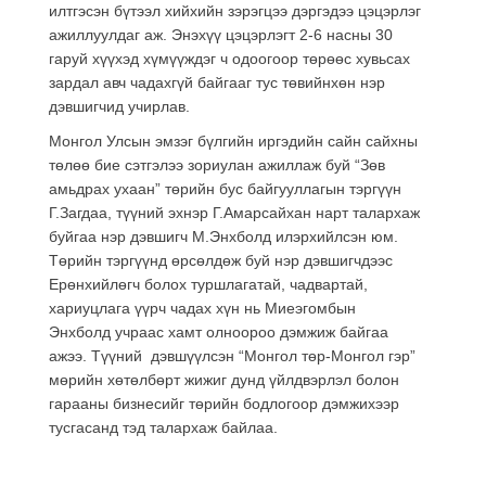
илтгэсэн бүтээл хийхийн зэрэгцээ дэргэдээ цэцэрлэг
ажиллуулдаг аж. Энэхүү цэцэрлэгт 2-6 насны 30
гаруй хүүхэд хүмүүждэг ч одоогоор төрөөс хувьсах
зардал авч чадахгүй байгааг тус төвийнхөн нэр
дэвшигчид учирлав.
Монгол Улсын эмзэг бүлгийн иргэдийн сайн сайхны
төлөө бие сэтгэлээ зориулан ажиллаж буй “Зөв
амьдрах ухаан” төрийн бус байгууллагын тэргүүн
Г.Загдаа, түүний эхнэр Г.Амарсайхан нарт талархаж
буйгаа нэр дэвшигч М.Энхболд илэрхийлсэн юм.
Төрийн тэргүүнд өрсөлдөж буй нэр дэвшигчдээс
Ерөнхийлөгч болох туршлагатай, чадвартай,
хариуцлага үүрч чадах хүн нь Миеэгомбын
Энхболд учраас хамт олноороо дэмжиж байгаа
ажээ. Түүний дэвшүүлсэн “Монгол төр-Монгол гэр”
мөрийн хөтөлбөрт жижиг дунд үйлдвэрлэл болон
гарааны бизнесийг төрийн бодлогоор дэмжихээр
тусгасанд тэд талархаж байлаа.