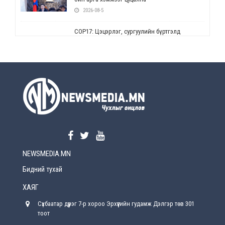
2026-08-5
СОР17: Цэцэрлэг, сургуулийн бүртгэлд
өөрчлөлт орно
2026-08-5
УЕПГ: Биеэ үнэлэхийг зохион байгуулж, хүн
худалдаалсан хэргүүдийг шүүхэд
шилжүүлжээ
2026-08-5
Өнөөдрийн онч үг
2026-08-5
NEWSMEDIA.MN
Энэ сарын 15-наас эхлэн замын хөдөлгөөнд
өөрчлөлт орно
Бидний тухай
2026-08-4
ХАЯГ
С.Бямбацогт: Иргэд, бизнес эрхлэгчдэд
Сүхбаатар дүүрэг 7-р хороо Эрхүүгийн гудамж Дэлгэр төв 301
хүрсэн өгөөжөөрөө ажлаа үнэлж, хэрэгжилтээ
тайлагнадаг байх ёстой
тоот
2026-08-4