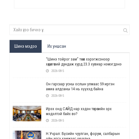
Шинэ мэдээ
Их уншсан
“Шинэ тойрог зам” төсөл хэрэгжсэнээр
хөдөлгөөний дундаж хурд 23.3 хувиар нэмэгдэнэ
2026-08-5
Он гарсаар усны ослын улмаас 59 иргэн
амиа алдсаны 14 нь хүүхэд байна
2026-08-5
Ирэх онд САЙД нар хэдэн төгрөгийн эрх
мэдэлтэй байх вэ?
2026-08-5
Н.Учрал: Бүсийн чуулган, форум, салбарын
ойн арга хэмжээг цуцална