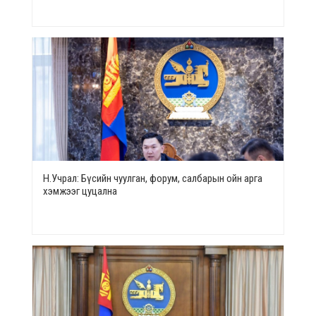
Н.Учрал: Бүсийн чуулган, форум, салбарын ойн арга
хэмжээг цуцална