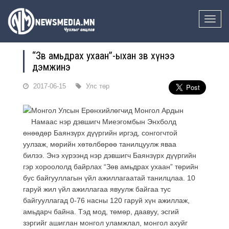
Toggle
naviga
“Зөв амьдрах ухаан”-ыхан зөв хүнээ
дэмжинэ
2017-06-15
Улс төр
Монгол Улсын Ерөнхийлөгчид Монгол Ардын
Намаас нэр дэвшигч Миеэгомбын Энхболд
өнөөдөр Баянзүрх дүүргийн иргэд, сонгогчтой
уулзаж, мөрийн хөтөлбөрөө танилцуулж яваа
билээ. Энэ хүрээнд нэр дэвшигч Баянзүрх дүүргийн
гэр хороололд байрлах “Зөв амьдрах ухаан” төрийн
бус байгууллагын үйл ажиллагаатай танилцлаа. 10
гаруй жил үйл ажиллагаа явуулж байгаа тус
байгууллагад 0-76 насны 120 гаруй хүн ажиллаж,
амьдарч байна. Тэд мод, төмөр, даавуу, эсгий
зэргийг ашиглан монгол уламжлал, монгол ахуйг