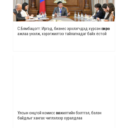
С.Бямбацогт: Иргэд, бизнес эрхлэгчдэд хүрсэн өгөөжөөрөө
ажлаа үнэлж, хэрэгжилтээ тайлагнадаг байх ёстой
Улсын онцгой комисс өвөлжилтийн бэлтгэл, бэлэн
байдлыг хангах чиглэлээр хуралдлаа